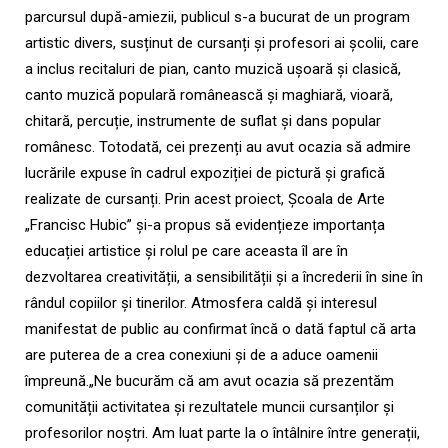
parcursul după-amiezii, publicul s-a bucurat de un program
artistic divers, susținut de cursanți și profesori ai școlii, care
a inclus recitaluri de pian, canto muzică ușoară și clasică,
canto muzică populară românească și maghiară, vioară,
chitară, percuție, instrumente de suflat și dans popular
românesc. Totodată, cei prezenți au avut ocazia să admire
lucrările expuse în cadrul expoziției de pictură și grafică
realizate de cursanți. Prin acest proiect, Școala de Arte
„Francisc Hubic” și-a propus să evidențieze importanța
educației artistice și rolul pe care aceasta îl are în
dezvoltarea creativității, a sensibilității și a încrederii în sine în
rândul copiilor și tinerilor. Atmosfera caldă și interesul
manifestat de public au confirmat încă o dată faptul că arta
are puterea de a crea conexiuni și de a aduce oamenii
împreună.„Ne bucurăm că am avut ocazia să prezentăm
comunității activitatea și rezultatele muncii cursanților și
profesorilor noștri. Am luat parte la o întâlnire între generații,