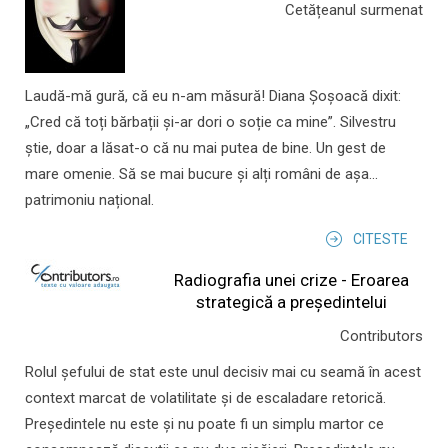
Cetățeanul surmenat
Laudă-mă gură, că eu n-am măsură! Diana Șoșoacă dixit:
„Cred că toți bărbații și-ar dori o soție ca mine”. Silvestru
știe, doar a lăsat-o că nu mai putea de bine. Un gest de
mare omenie. Să se mai bucure și alți români de așa...
patrimoniu național.
CITESTE
Radiografia unei crize - Eroarea
strategică a președintelui
Contributors
Rolul şefului de stat este unul decisiv mai cu seamă în acest
context marcat de volatilitate şi de escaladare retorică.
Preşedintele nu este şi nu poate fi un simplu martor ce