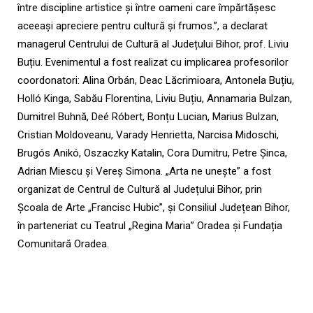
între discipline artistice și între oameni care împărtășesc
aceeași apreciere pentru cultură și frumos.”, a declarat
managerul Centrului de Cultură al Județului Bihor, prof. Liviu
Buțiu. Evenimentul a fost realizat cu implicarea profesorilor
coordonatori: Alina Orbán, Deac Lăcrimioara, Antonela Buțiu,
Holló Kinga, Sabău Florentina, Liviu Buțiu, Annamaria Bulzan,
Dumitrel Buhnă, Deé Róbert, Bonțu Lucian, Marius Bulzan,
Cristian Moldoveanu, Varady Henrietta, Narcisa Midoschi,
Brugós Anikó, Oszaczky Katalin, Cora Dumitru, Petre Șinca,
Adrian Miescu și Vereș Simona. „Arta ne unește” a fost
organizat de Centrul de Cultură al Județului Bihor, prin
Școala de Arte „Francisc Hubic”, și Consiliul Județean Bihor,
în parteneriat cu Teatrul „Regina Maria” Oradea și Fundația
Comunitară Oradea.