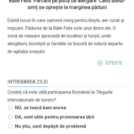
Băile Felix. Parcare pe pista de alergare. Când bunul-
simț se oprește la marginea pădurii
Există locuri în care oamenii merg pentru liniște, aer curat și
mișcare. Pădurea de la Băile Felix este unul dintre ele. O
zonă de relaxare apreciată de localnici și turiști, unde
alergătorii, bicicliștii și familiile se bucură de natură departe
de agitația orașului.
CITESTE
INTREBAREA ZILEI
Credeți că este utilă participarea României la Târgurile
internaționale de turism?
NU, se toacă bani aiurea
DA, sunt utile pentru promovarea țării
Nu știu, sunt depășit de problemă