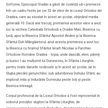
Sofronie, Episcopul Oradiei a găsit de cuviință să-i premieze
într-un cadru festiv pe cei 52 de elevi de la Liceul Ortodox din
Oradea, care au excelat în acest an școlar, obținând media
generală 10. Dacă anii trecuți, premierea acestor elevi a avut
loc la vechea Catedrală Ortodoxă a Oradiei Mari, Biserica cu
lună, apoi la Biserica Sfântul Apostol Andrei și la Biserica
Sfântul Duh Mângâietorul, anul acesta premierea a avut loc
la Biserica cu hramul Sfântul Ierarh Nicolae a Parohiei
Ortodoxe Române Oradea - Ioșia, unde dascăli, elevi, părinți
și bunici I-au mulțumit lui Dumnezeu, în Sfânta Liturghie,
pentru toate darurile revărsate și în acest an școlar, iar în
Slujba plecării genunchilor, sub adumbrirea Duhului Sfânt, au
implorat mila și îndurările Domnului peste toți și peste
Biserica întreagă.
Corpul profesoral de la Liceul Ortodox a fost reprezentat în
soborul preoților slujitori la Sfânta Liturghie, de