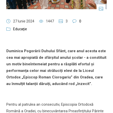
27 Iunie 2024
1447
3
0
Educaţie
Duminica Pogorârii Duhului Sfânt, care anul acesta este
cea mai apropiată de sfârșitul anului școlar - a constituit
un motiv bineîntemeiat pentru a răsplăti efortul și
performanța celor mai străluciți elevi de la Liceul
Ortodox „Episcop Roman Ciorogariu” din Oradea, care
au înmulțit talanții dăruiți, aducând rod „înzecit”.
Pentru al patrulea an consecutiv, Episcopia Ortodoxă
Română a Oradiei, cu binecuvântarea Preasfințitului Părinte