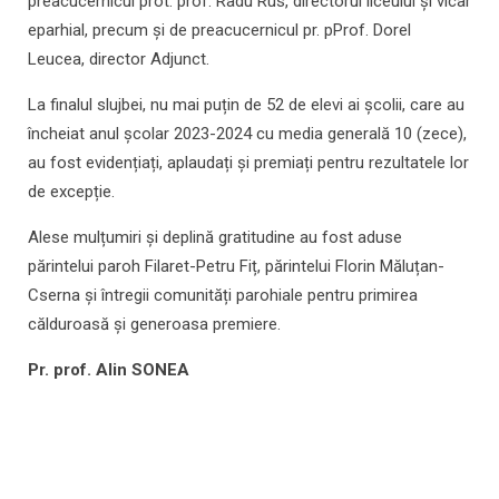
preacucernicul prot. prof. Radu Rus, directorul liceului și vicar
eparhial, precum și de preacucernicul pr. pProf. Dorel
Leucea, director Adjunct.
La finalul slujbei, nu mai puțin de 52 de elevi ai școlii, care au
încheiat anul școlar 2023-2024 cu media generală 10 (zece),
au fost evidențiați, aplaudați și premiați pentru rezultatele lor
de excepție.
Alese mulțumiri și deplină gratitudine au fost aduse
părintelui paroh Filaret-Petru Fiț, părintelui Florin Măluțan-
Cserna și întregii comunități parohiale pentru primirea
călduroasă și generoasa premiere.
Pr. prof. Alin SONEA