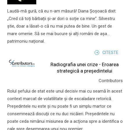
Laudă-mă gură, că eu n-am măsură! Diana Șoșoacă dixit:
„Cred că toți bărbații și-ar dori o soție ca mine”. Silvestru
știe, doar a lăsat-o că nu mai putea de bine. Un gest de
mare omenie. Să se mai bucure și alți români de așa...
patrimoniu național.
CITESTE
Radiografia unei crize - Eroarea
strategică a președintelui
Contributors
Rolul şefului de stat este unul decisiv mai cu seamă în acest
context marcat de volatilitate şi de escaladare retorică.
Preşedintele nu este şi nu poate fi un simplu martor ce
consemnează discuţii ce nu duc nicăieri. Preşedintele nu
poate ceda nimănui misiunea de a acţiona spre a identifica o
cale spre desemnarea unui nou premier.