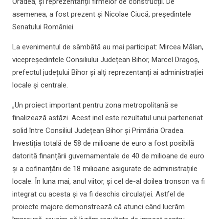
Oradea, și reprezentanții firmelor de construcții. De
asemenea, a fost prezent și Nicolae Ciucă, președintele
Senatului României.
La evenimentul de sâmbătă au mai participat: Mircea Mălan,
vicepreședintele Consiliului Județean Bihor, Marcel Dragoș,
prefectul județului Bihor și alți reprezentanți ai administrației
locale și centrale.
„Un proiect important pentru zona metropolitană se
finalizează astăzi. Acest inel este rezultatul unui parteneriat
solid între Consiliul Județean Bihor și Primăria Oradea.
Investiția totală de 58 de milioane de euro a fost posibilă
datorită finanțării guvernamentale de 40 de milioane de euro
și a cofinanțării de 18 milioane asigurate de administrațiile
locale. În luna mai, anul viitor, și cel de-al doilea tronson va fi
integrat cu acesta și va fi deschis circulației. Astfel de
proiecte majore demonstrează că atunci când lucrăm