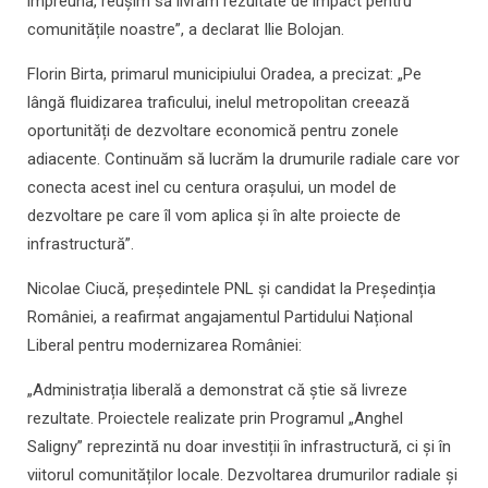
împreună, reușim să livrăm rezultate de impact pentru
comunitățile noastre”, a declarat Ilie Bolojan.
Florin Birta, primarul municipiului Oradea, a precizat: „Pe
lângă fluidizarea traficului, inelul metropolitan creează
oportunități de dezvoltare economică pentru zonele
adiacente. Continuăm să lucrăm la drumurile radiale care vor
conecta acest inel cu centura orașului, un model de
dezvoltare pe care îl vom aplica și în alte proiecte de
infrastructură”.
Nicolae Ciucă, președintele PNL și candidat la Președinția
României, a reafirmat angajamentul Partidului Național
Liberal pentru modernizarea României:
„Administrația liberală a demonstrat că știe să livreze
rezultate. Proiectele realizate prin Programul „Anghel
Saligny” reprezintă nu doar investiții în infrastructură, ci și în
viitorul comunităților locale. Dezvoltarea drumurilor radiale și