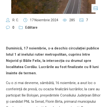
R. C.
17 Noiembrie 2024
285
7
0
Edilitare
Duminică, 17 noiembrie, s-a deschis circulației publice
lotul 1 al inelului rutier metropolitan, cuprins între
Nojorid și Băile Felix, la intersecția cu drumul spre
localitatea Cordău. Lucrările au fost finalizate cu 8 luni
înainte de termen.
Cu o zi mai devreme, sâmbătă, 16 noiembrie, a avut loc o
conferință de presă, cu ocazia finalizării lucrărilor, la care au
participat Ilie Bolojan, președintele Consiliului Județean Bihor
și candidat PNL la Senat, Florin Birta, primarul municipiului