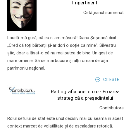
Impertinent!
Cetățeanul surmenat
Laudă-mă gură, că eu n-am măsură! Diana Șoșoacă dixit:
„Cred că toți bărbații și-ar dori o soție ca mine”. Silvestru
știe, doar a lăsat-o că nu mai putea de bine. Un gest de
mare omenie. Să se mai bucure și alți români de așa...
patrimoniu național.
CITESTE
Radiografia unei crize - Eroarea
strategică a președintelui
Contributors
Rolul şefului de stat este unul decisiv mai cu seamă în acest
context marcat de volatilitate şi de escaladare retorică.