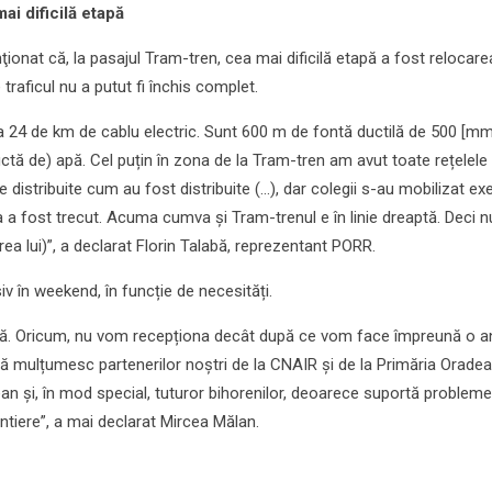
mai dificilă etapă
onat că, la pasajul Tram-tren, cea mai dificilă etapă a fost relocare
are traficul nu a putut fi închis complet.
a 24 de km de cablu electric. Sunt 600 m de fontă ductilă de 500 [mm
uctă de) apă. Cel puțin în zona de la Tram-tren am avut toate rețelele
te distribuite cum au fost distribuite (...), dar colegii s-au mobilizat e
a a fost trecut. Acuma cumva și Tram-trenul e în linie dreaptă. Deci n
area lui)”, a declarat Florin Talabă, reprezentant PORR.
iv în weekend, în funcție de necesități.
bună. Oricum, nu vom recepționa decât după ce vom face împreună o a
 să mulțumesc partenerilor noștri de la CNAIR și de la Primăria Oradea
ean și, în mod special, tuturor bihorenilor, deoarece suportă probleme
tiere”, a mai declarat Mircea Mălan.