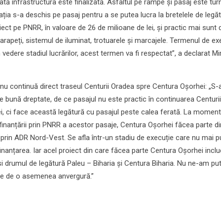
oată infrastructura este finalizată. Asfaltul pe rampe și pasaj este tur
ulația s-a deschis pe pasaj pentru a se putea lucra la bretelele de legă
oiect pe PNRR, în valoare de 26 de milioane de lei, și practic mai sunt 
arapeți, sistemul de iluminat, trotuarele și marcajele. Termenul de ex
n vedere stadiul lucrărilor, acest termen va fi respectat”, a declarat M
l nu continuă direct traseul Centurii Oradea spre Centura Oșorhei: „S-
pe bună dreptate, de ce pasajul nu este practic în continuarea Centurii
, ci face această legătură cu pasajul peste calea ferată. La momentu
finanțării prin PNRR a acestor pasaje, Centura Oșorhei făcea parte di
prin ADR Nord-Vest. Se afla într-un stadiu de execuție care nu mai pu
 finanțarea. Iar acel proiect din care făcea parte Centura Oșorhei incl
i drumul de legătură Paleu – Biharia și Centura Biharia. Nu ne-am pu
re de o asemenea anvergură.”