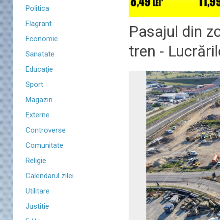
Politica
Flagrant
Pasajul din z
Economie
tren - Lucrări
Sanatate
Educaţie
Sport
Magazin
Externe
Controverse
Comunitate
Religie
Calendarul zilei
Utilitare
Justitie