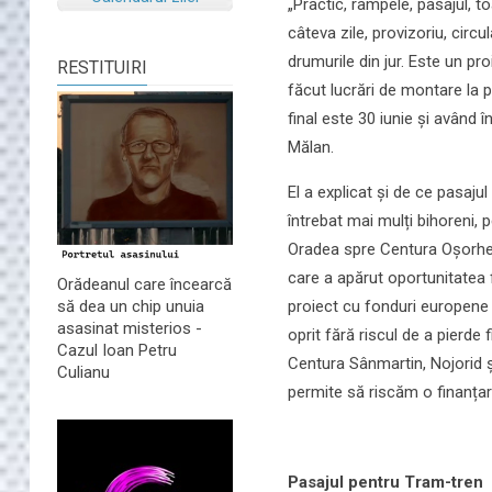
„Practic, rampele, pasajul, t
câteva zile, provizoriu, circ
drumurile din jur. Este un pr
RESTITUIRI
făcut lucrări de montare la p
final este 30 iunie și având î
Mălan.
El a explicat și de ce pasaju
întrebat mai mulți bihoreni, 
Oradea spre Centura Oșorhei
care a apărut oportunitatea 
Orădeanul care încearcă
proiect cu fonduri europene 
să dea un chip unuia
asasinat misterios -
oprit fără riscul de a pierde
Cazul Ioan Petru
Centura Sânmartin, Nojorid ș
Culianu
permite să riscăm o finanța
Pasajul pentru Tram-tren