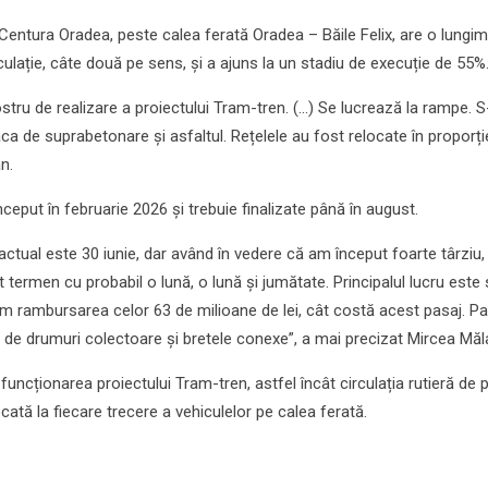
 Centura Oradea, peste calea ferată Oradea – Băile Felix, are o lungi
culație, câte două pe sens, și a ajuns la un stadiu de execuție de 55%
tru de realizare a proiectului Tram-tren. (...) Se lucrează la rampe. 
ca de suprabetonare și asfaltul. Rețelele au fost relocate în proporți
n.
nceput în februarie 2026 și trebuie finalizate până în august.
ctual este 30 iunie, dar având în vedere că am început foarte târziu,
termen cu probabil o lună, o lună și jumătate. Principalul lucru este
 rambursarea celor 63 de milioane de lei, cât costă acest pasaj. Pa
 de drumuri colectoare și bretele conexe”, a mai precizat Mircea Măl
uncționarea proiectului Tram-tren, astfel încât circulația rutieră de 
ată la fiecare trecere a vehiculelor pe calea ferată.