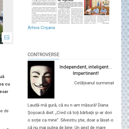
Arhiva Crișana
CONTROVERSE
Independent, inteligent...
Impertinent!
ouă
Cetățeanul surmenat
dea cu
cesar
Laudă-mă gură, că eu n-am măsură! Diana
me de
Șoșoacă dixit: „Cred că toți bărbații și-ar dori
o soție ca mine”. Silvestru știe, doar a lăsat-o
că nu mai putea de bine. Un gest de mare