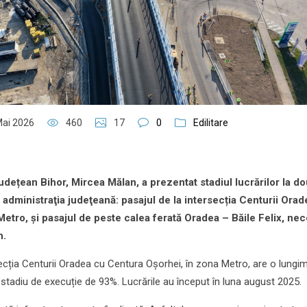
Mai 2026
460
17
0
Edilitare
udețean Bihor, Mircea Mălan, a prezentat stadiul lucrărilor la d
e administraţia judeţeană: pasajul de la intersecția Centurii Ora
etro, și pasajul de peste calea ferată Oradea – Băile Felix, ne
n.
rsecția Centurii Oradea cu Centura Oșorhei, în zona Metro, are o lungi
 stadiu de execuție de 93%. Lucrările au început în luna august 2025.