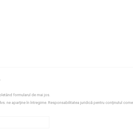
.
letând formularul de mai jos.
dvs. ne aparţine în întregime. Responsabilitatea juridică pentru conţinutul comen