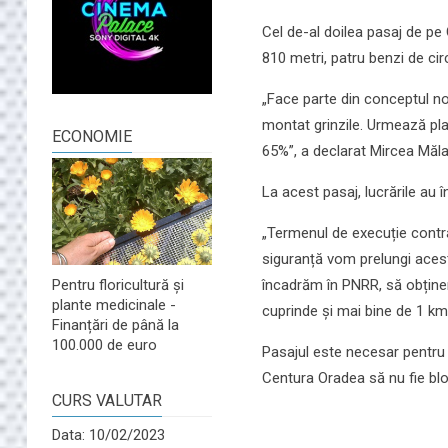
Cel de-al doilea pasaj de pe
810 metri, patru benzi de cir
„Face parte din conceptul nos
montat grinzile. Urmează pla
ECONOMIE
65%”, a declarat Mircea Măla
La acest pasaj, lucrările au î
„Termenul de execuție contra
siguranță vom prelungi acest 
încadrăm în PNRR, să obținem
Pentru floricultură și
plante medicinale -
cuprinde și mai bine de 1 km
Finanțări de până la
100.000 de euro
Pasajul este necesar pentru f
Centura Oradea să nu fie bloc
CURS VALUTAR
Data: 10/02/2023