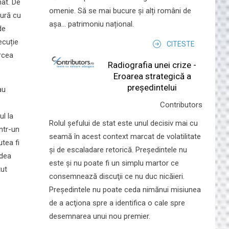
nat. De
omenie. Să se mai bucure și alți români de
tură cu
așa... patrimoniu național.
de
ecuție
CITESTE
ircea
Radiografia unei crize -
Eroarea strategică a
președintelui
au
Contributors
l la
Rolul şefului de stat este unul decisiv mai cu
ntr-un
seamă în acest context marcat de volatilitate
tea fi
şi de escaladare retorică. Preşedintele nu
udea
este şi nu poate fi un simplu martor ce
tut
consemnează discuţii ce nu duc nicăieri.
Preşedintele nu poate ceda nimănui misiunea
de a acţiona spre a identifica o cale spre
desemnarea unui nou premier.