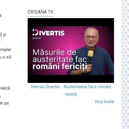
CRIŞANA TV
a
] și
xemplar
u o să
Interviu Divertis - Austeritatea face români
naliză
fericiți
,
Vezi toate
le pe