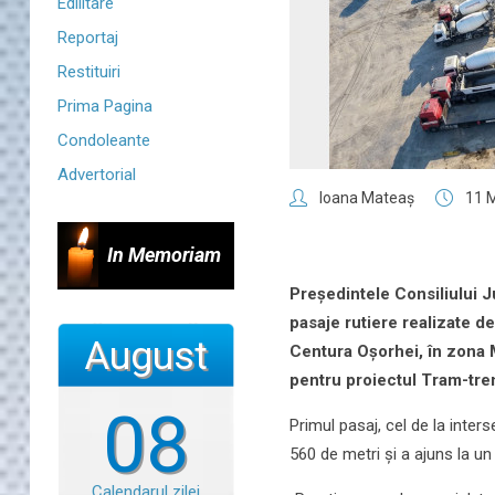
Edilitare
Reportaj
Restituiri
Prima Pagina
Condoleante
Advertorial
Ioana Mateaş
11 
In Memoriam
Președintele Consiliului J
pasaje rutiere realizate d
August
Centura Oșorhei, în zona M
pentru proiectul Tram-tre
08
Primul pasaj, cel de la inte
560 de metri și a ajuns la un
Calendarul zilei