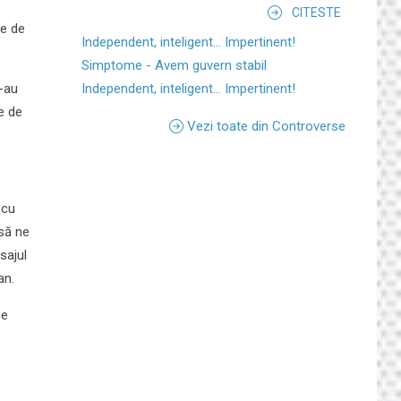
CITESTE
me de
Independent, inteligent... Impertinent!
.
Simptome - Avem guvern stabil
Independent, inteligent... Impertinent!
S-au
e de
Vezi toate din Controverse
 cu
 să ne
sajul
an.
pe