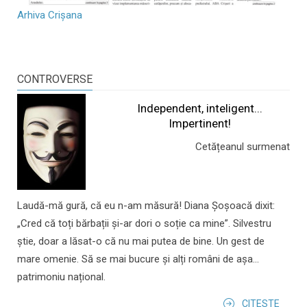
Arhiva Crișana
CONTROVERSE
Independent, inteligent...
Impertinent!
Cetățeanul surmenat
Laudă-mă gură, că eu n-am măsură! Diana Șoșoacă dixit:
„Cred că toți bărbații și-ar dori o soție ca mine”. Silvestru
știe, doar a lăsat-o că nu mai putea de bine. Un gest de
mare omenie. Să se mai bucure și alți români de așa...
patrimoniu național.
CITESTE