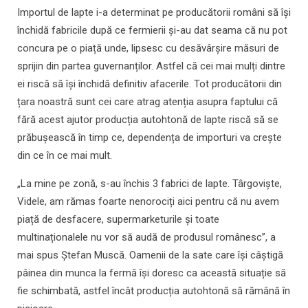
Importul de lapte i-a determinat pe producătorii români să își
închidă fabricile după ce fermierii și-au dat seama că nu pot
concura pe o piață unde, lipsesc cu desăvârșire măsuri de
sprijin din partea guvernanților. Astfel că cei mai mulți dintre
ei riscă să își închidă definitiv afacerile. Tot producătorii din
țara noastră sunt cei care atrag atenția asupra faptului că
fără acest ajutor producția autohtonă de lapte riscă să se
prăbușească în timp ce, dependența de importuri va crește
din ce în ce mai mult.
„La mine pe zonă, s-au închis 3 fabrici de lapte. Târgoviște,
Videle, am rămas foarte nenorociți aici pentru că nu avem
piață de desfacere, supermarketurile și toate
multinaționalele nu vor să audă de produsul românesc”, a
mai spus Ștefan Muscă. Oamenii de la sate care își câștigă
pâinea din munca la fermă își doresc ca această situație să
fie schimbată, astfel încât producția autohtonă să rămână în