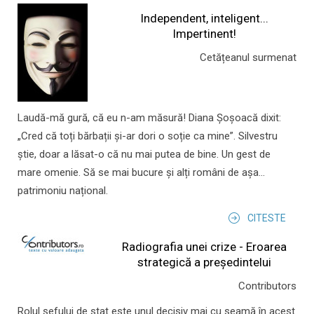
Independent, inteligent...
Impertinent!
Cetățeanul surmenat
Laudă-mă gură, că eu n-am măsură! Diana Șoșoacă dixit:
„Cred că toți bărbații și-ar dori o soție ca mine”. Silvestru
știe, doar a lăsat-o că nu mai putea de bine. Un gest de
mare omenie. Să se mai bucure și alți români de așa...
patrimoniu național.
CITESTE
Radiografia unei crize - Eroarea
strategică a președintelui
Contributors
Rolul şefului de stat este unul decisiv mai cu seamă în acest