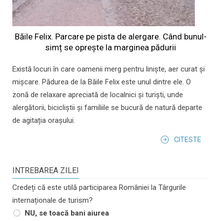
Băile Felix. Parcare pe pista de alergare. Când bunul-
simț se oprește la marginea pădurii
Există locuri în care oamenii merg pentru liniște, aer curat și
mișcare. Pădurea de la Băile Felix este unul dintre ele. O
zonă de relaxare apreciată de localnici și turiști, unde
alergătorii, bicicliștii și familiile se bucură de natură departe
de agitația orașului.
CITESTE
INTREBAREA ZILEI
Credeți că este utilă participarea României la Târgurile
internaționale de turism?
NU, se toacă bani aiurea