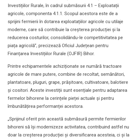
Investițiilor Rurale, în cadrul submăsurii 4.1 – Exploatații
agricole, componenta 4.1.1. Scopul acestora este de a
sprijini fermierii în dotarea exploatațiilor agricole cu utilaje
moderne, care să contribuie la creșterea producției și la
reducerea costurilor, consolidându-le competitivitatea pe
piața agricolă”, precizează Oficiul Județean pentru
Finanțarea Investițiilor Rurale (OJFIR) Bihor.
Printre echipamentele achiziționate se numără tractoare
agricole de mare putere, combine de recoltat, semănători,
plantatoare, pluguri, grape, prășitoare, cultivatoare, balotiere
și cositori. Aceste investiții sunt esențiale pentru adaptarea
fermelor bihorene la cerințele pieței actuale și pentru
îmbunătățirea performanței acestora.
„Sprijinul oferit prin această submăsură permite fermierilor
bihoreni să își modernizeze activitatea, contribuind astfel nu
doar la creșterea producției și diversificarea acesteia, ci și la