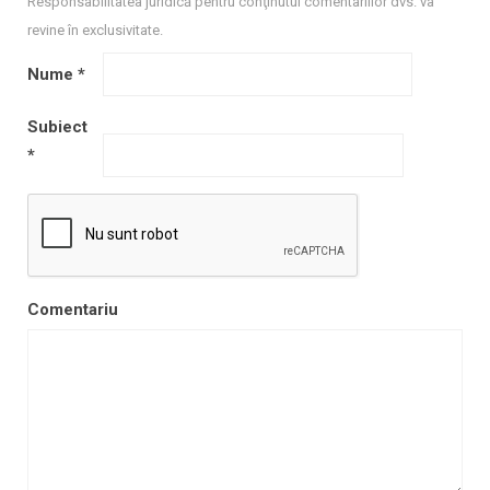
Responsabilitatea juridică pentru conţinutul comentariilor dvs. va
revine în exclusivitate.
Nume
*
Subiect
*
Comentariu