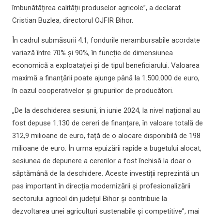
îmbunătățirea calității produselor agricole”, a declarat
Cristian Buzlea, directorul OJFIR Bihor.
În cadrul submăsurii 4.1, fondurile nerambursabile acordate
variază între 70% și 90%, în funcție de dimensiunea
economică a exploatației și de tipul beneficiarului. Valoarea
maximă a finanțării poate ajunge până la 1.500.000 de euro,
în cazul cooperativelor și grupurilor de producători.
„De la deschiderea sesiunii, în iunie 2024, la nivel național au
fost depuse 1.130 de cereri de finanțare, în valoare totală de
312,9 milioane de euro, față de o alocare disponibilă de 198
milioane de euro. În urma epuizării rapide a bugetului alocat,
sesiunea de depunere a cererilor a fost închisă la doar o
săptămână de la deschidere. Aceste investiții reprezintă un
pas important în direcția modernizării și profesionalizării
sectorului agricol din județul Bihor și contribuie la
dezvoltarea unei agriculturi sustenabile și competitive”, mai