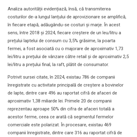
Analiza autorității evidențiază, însă, că transmiterea
costurilor de-a lungul lanțului de aprovizionare se amplifică,
în fiecare etapă, adăugându-se costuri și marje. În acest
sens, între 2018 și 2024, fiecare creștere de un leu/litru a
prețului laptelui de consum cu 3,5% grăsime, la poarta
fermei, a fost asociată cu o majorare de aproximativ 1,73
lei/litru a prețului de vânzare către retail și de aproximativ 2,5
lei/litru a prețului final, la raft, plătit de consumator.
Potrivit sursei citate, în 2024, existau 786 de companii
înregistrate cu activitate principală de creștere a bovinelor
de lapte, dintre care 496 au raportat cifră de afaceri de
aproximativ 1,38 miliarde lei. Primele 20 de companii
reprezentau aproape 50% din cifra de afaceri totală a
acestor ferme, ceea ce arată că segmentul fermelor
comerciale este polarizat. În procesare, existau 469
companii înregistrate, dintre care 316 au raportat cifră de