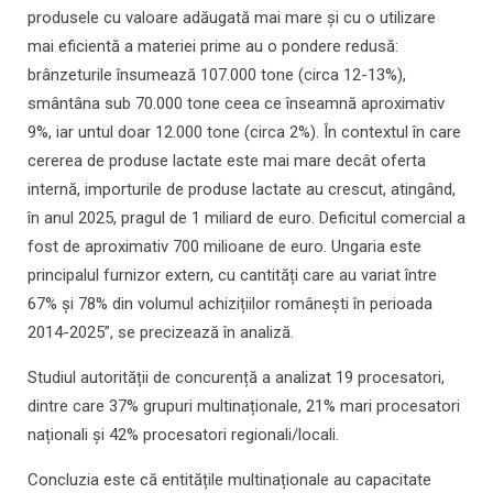
produsele cu valoare adăugată mai mare și cu o utilizare
mai eficientă a materiei prime au o pondere redusă:
brânzeturile însumează 107.000 tone (circa 12-13%),
smântâna sub 70.000 tone ceea ce înseamnă aproximativ
9%, iar untul doar 12.000 tone (circa 2%). În contextul în care
cererea de produse lactate este mai mare decât oferta
internă, importurile de produse lactate au crescut, atingând,
în anul 2025, pragul de 1 miliard de euro. Deficitul comercial a
fost de aproximativ 700 milioane de euro. Ungaria este
principalul furnizor extern, cu cantități care au variat între
67% și 78% din volumul achizițiilor românești în perioada
2014-2025”, se precizează în analiză.
Studiul autorității de concurență a analizat 19 procesatori,
dintre care 37% grupuri multinaționale, 21% mari procesatori
naționali și 42% procesatori regionali/locali.
Concluzia este că entitățile multinaționale au capacitate