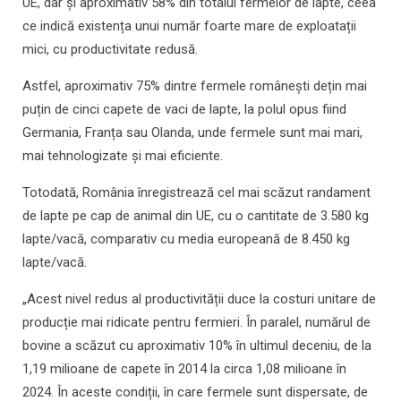
UE, dar și aproximativ 58% din totalul fermelor de lapte, ceea
ce indică existența unui număr foarte mare de exploatații
mici, cu productivitate redusă.
Astfel, aproximativ 75% dintre fermele românești dețin mai
puțin de cinci capete de vaci de lapte, la polul opus fiind
Germania, Franța sau Olanda, unde fermele sunt mai mari,
mai tehnologizate și mai eficiente.
Totodată, România înregistrează cel mai scăzut randament
de lapte pe cap de animal din UE, cu o cantitate de 3.580 kg
lapte/vacă, comparativ cu media europeană de 8.450 kg
lapte/vacă.
„Acest nivel redus al productivității duce la costuri unitare de
producție mai ridicate pentru fermieri. În paralel, numărul de
bovine a scăzut cu aproximativ 10% în ultimul deceniu, de la
1,19 milioane de capete în 2014 la circa 1,08 milioane în
2024. În aceste condiții, în care fermele sunt dispersate, de