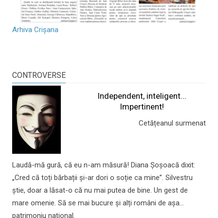
Arhiva Crișana
CONTROVERSE
Independent, inteligent...
Impertinent!
Cetățeanul surmenat
Laudă-mă gură, că eu n-am măsură! Diana Șoșoacă dixit:
„Cred că toți bărbații și-ar dori o soție ca mine”. Silvestru
știe, doar a lăsat-o că nu mai putea de bine. Un gest de
mare omenie. Să se mai bucure și alți români de așa...
patrimoniu național.