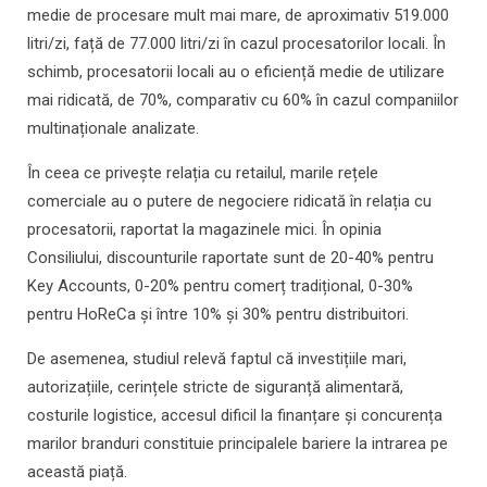
medie de procesare mult mai mare, de aproximativ 519.000
litri/zi, față de 77.000 litri/zi în cazul procesatorilor locali. În
schimb, procesatorii locali au o eficiență medie de utilizare
mai ridicată, de 70%, comparativ cu 60% în cazul companiilor
multinaționale analizate.
În ceea ce privește relația cu retailul, marile rețele
comerciale au o putere de negociere ridicată în relația cu
procesatorii, raportat la magazinele mici. În opinia
Consiliului, discounturile raportate sunt de 20-40% pentru
Key Accounts, 0-20% pentru comerț tradițional, 0-30%
pentru HoReCa și între 10% și 30% pentru distribuitori.
De asemenea, studiul relevă faptul că investițiile mari,
autorizațiile, cerințele stricte de siguranță alimentară,
costurile logistice, accesul dificil la finanțare și concurența
marilor branduri constituie principalele bariere la intrarea pe
această piață.