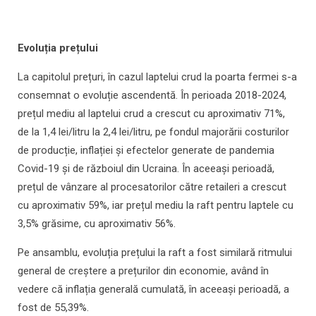
Evoluția prețului
La capitolul prețuri, în cazul laptelui crud la poarta fermei s-a
consemnat o evoluție ascendentă. În perioada 2018-2024,
prețul mediu al laptelui crud a crescut cu aproximativ 71%,
de la 1,4 lei/litru la 2,4 lei/litru, pe fondul majorării costurilor
de producție, inflației și efectelor generate de pandemia
Covid-19 și de războiul din Ucraina. În aceeași perioadă,
prețul de vânzare al procesatorilor către retaileri a crescut
cu aproximativ 59%, iar prețul mediu la raft pentru laptele cu
3,5% grăsime, cu aproximativ 56%.
Pe ansamblu, evoluția prețului la raft a fost similară ritmului
general de creștere a prețurilor din economie, având în
vedere că inflația generală cumulată, în aceeași perioadă, a
fost de 55,39%.