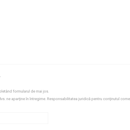
.
letând formularul de mai jos.
dvs. ne aparţine în întregime. Responsabilitatea juridică pentru conţinutul comen