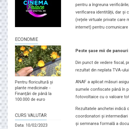
pentru a îngreuna verificăril
verificarea identității, dar ș
(rețele virtuale private care
internet) pentru comunicare 
ECONOMIE
Peste șase mii de panouri
Din punct de vedere fiscal, p
rezultat din neplata TVA-ului
ANAF a aplicat măsuri asigură
Pentru floricultură și
plante medicinale -
sumele confiscate până în p
Finanțări de până la
fotovoltaice cu o valoare tot
100.000 de euro
Rezultatele anchetei indică o
CURS VALUTAR
coordonatori și intermediari
și semnarea formală a docu
Data: 10/02/2023