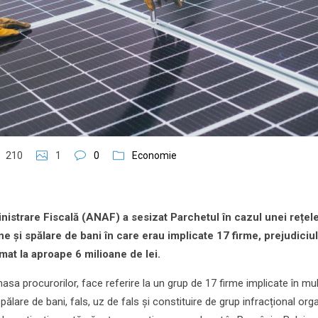
210
1
0
Economie
istrare Fiscală (ANAF) a sesizat Parchetul în cazul unei rețel
ne și spălare de bani în care erau implicate 17 firme, prejudiciu
imat la aproape 6 milioane de lei.
sa procurorilor, face referire la un grup de 17 firme implicate în mul
pălare de bani, fals, uz de fals și constituire de grup infracțional org