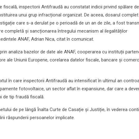
 fiscală, inspectorii Antifraudă au constatat indicii privind spălare de
onstituirea unui grup infracțional organizat. De aceea, dosarul complet
igație care s-a derulat pe o perioadă de un an de zile, a fost trans
re completă și sancționarea întregului mecanism al ilegalităților
ședintele ANAF, Adrian Nica, citat în comunicat.
e prin analiza bazelor de date ale ANAF, cooperarea cu instituții parten
e ale Uniunii Europene, corelarea datelor fiscale, bancare și comerc
xtul în care inspectorii Antifraudă au intensificat în ultimul an controa
amente fotovoltaice, un sector aflat în expansiune, dar care a deven
i de tip fraudă fiscală.
etului de pe lângă Înalta Curte de Casație și Justiție, în vederea conti
lirii răspunderii persoanelor implicate.