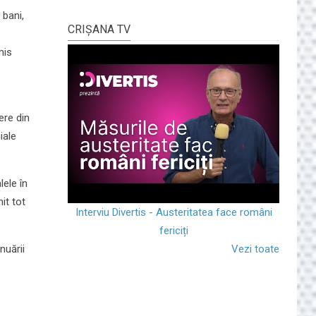
 bani,
CRIŞANA TV
mis
ere din
iale
lele în
it tot
Interviu Divertis - Austeritatea face români
fericiți
Vezi toate
nuării