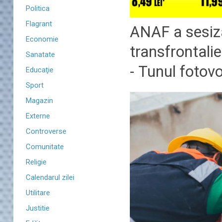
Politica
Flagrant
ANAF a sesiza
Economie
transfrontali
Sanatate
- Tunul fotovo
Educaţie
Sport
Magazin
Externe
Controverse
Comunitate
Religie
Calendarul zilei
Utilitare
Justitie