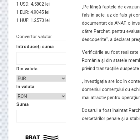
1 USD: 4.5802 lei
„Pe lângă faptele de evaziune
1 EUR: 4.9045 lei
fals în acte, uz de fals și c
1 HUF: 1.2573 lei
documentat de ANAF, o invest
către Parchet, pentru evalua
Convertor valutar
descoperite'', a declarat pre
Introduceţi suma
Verificările au fost realizat
România și din statele membr
privind tranzacțiile suspecte.
Din valuta
„Investigația are loc în conte
In valuta
domeniul comerțului cu echip
mai atractiv pentru operațiun
Suma
Dosarul a fost înaintat Parch
cercetărilor penale și a stabi