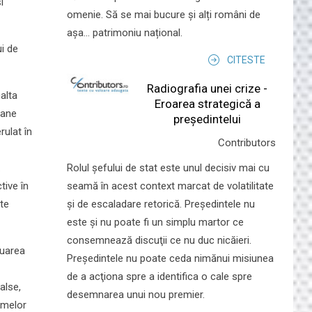
i
omenie. Să se mai bucure și alți români de
așa... patrimoniu național.
ui de
CITESTE
Radiografia unei crize -
alta
Eroarea strategică a
oane
președintelui
rulat în
Contributors
Rolul şefului de stat este unul decisiv mai cu
.
seamă în acest context marcat de volatilitate
tive în
şi de escaladare retorică. Preşedintele nu
ite
este şi nu poate fi un simplu martor ce
consemnează discuţii ce nu duc nicăieri.
luarea
Preşedintele nu poate ceda nimănui misiunea
de a acţiona spre a identifica o cale spre
alse,
desemnarea unui nou premier.
irmelor