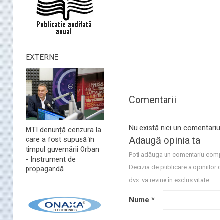
EXTERNE
Comentarii
Nu există nici un comentariu
MTI denunță cenzura la
Adaugă opinia ta
care a fost supusă în
timpul guvernării Orban
Poţi adăuga un comentariu comp
- Instrument de
Decizia de publicare a opiniilor 
propagandă
dvs. va revine în exclusivitate.
Nume
*