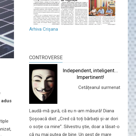
Arhiva Crișana
CONTROVERSE
Independent, inteligent...
Impertinent!
Cetățeanul surmenat
e
l adus
Laudă-mă gură, că eu n-am măsură! Diana
Șoșoacă dixit: „Cred că toți bărbații și-ar dori
tiple
o soție ca mine”. Silvestru știe, doar a lăsat-o
anizat,
că nu mai putea de bine. Un gest de mare