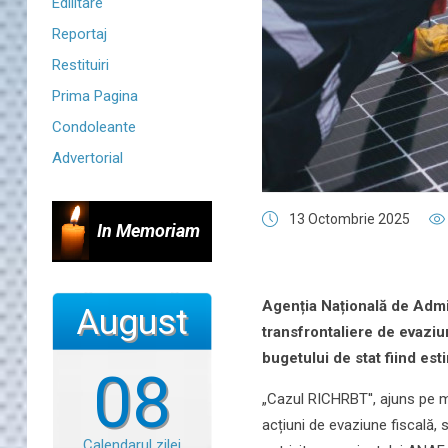
Edilitare
Reportaj
Restituiri
Prima Pagina
Condoleante
Advertorial
13 Octombrie 2025
In Memoriam
Agenția Națională de Admin
August
transfrontaliere de evaziu
bugetului de stat fiind est
08
„Cazul RICHRBT'', ajuns pe ma
acțiuni de evaziune fiscală, s
Calendarul zilei