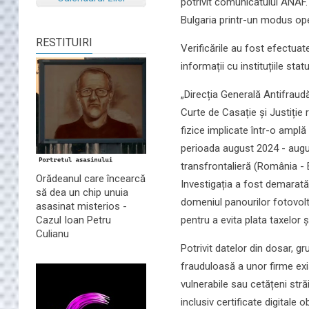
potrivit comunicatului ANAF.
Bulgaria printr-un modus ope
RESTITUIRI
Verificările au fost efectuat
informații cu instituțiile sta
„Direcția Generală Antifraud
Curte de Casație și Justiție 
fizice implicate într-o ampl
perioada august 2024 - augus
transfrontalieră (România -
Orădeanul care încearcă
Investigația a fost demarată
să dea un chip unuia
domeniul panourilor fotovolta
asasinat misterios -
pentru a evita plata taxelor 
Cazul Ioan Petru
Culianu
Potrivit datelor din dosar, 
frauduloasă a unor firme exi
vulnerabile sau cetățeni străi
inclusiv certificate digitale 