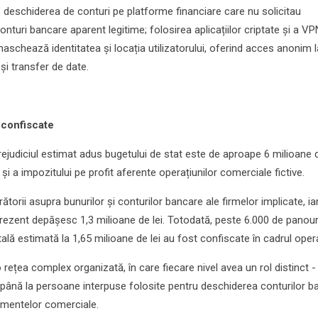
e; deschiderea de conturi pe platforme financiare care nu solicitau
i conturi bancare aparent legitime; folosirea aplicațiilor criptate și a VP
 maschează identitatea și locația utilizatorului, oferind acces anonim l
și transfer de date.
 confiscate
rejudiciul estimat adus bugetului de stat este de aproape 6 milioane d
 și a impozitului pe profit aferente operațiunilor comerciale fictive.
torii asupra bunurilor și conturilor bancare ale firmelor implicate, ia
rezent depășesc 1,3 milioane de lei. Totodată, peste 6.000 de panour
ală estimată la 1,65 milioane de lei au fost confiscate în cadrul opera
 rețea complex organizată, în care fiecare nivel avea un rol distinct -
 până la persoane interpuse folosite pentru deschiderea conturilor b
mentelor comerciale.