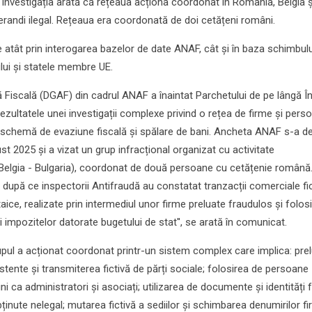
 Investigația arată că rețeaua acționa coordonat în România, Belgia ș
randi ilegal. Rețeaua era coordonată de doi cetățeni români.
e atât prin interogarea bazelor de date ANAF, cât și în baza schimbul
tului și statele membre UE.
ă Fiscală (DGAF) din cadrul ANAF a înaintat Parchetului de pe lângă În
rezultatele unei investigații complexe privind o rețea de firme și pers
ă schemă de evaziune fiscală și spălare de bani. Ancheta ANAF s-a de
t 2025 și a vizat un grup infracțional organizat cu activitate
 Belgia - Bulgaria), coordonat de două persoane cu cetățenie română
 după ce inspectorii Antifraudă au constatat tranzacții comerciale fic
ice, realizate prin intermediul unor firme preluate fraudulos și folos
și impozitelor datorate bugetului de stat'', se arată în comunicat.
grupul a acționat coordonat printr-un sistem complex care implica: pre
stente și transmiterea fictivă de părți sociale; folosirea de persoane
ni ca administratori și asociați; utilizarea de documente și identități f
obținute nelegal; mutarea fictivă a sediilor și schimbarea denumirilor f