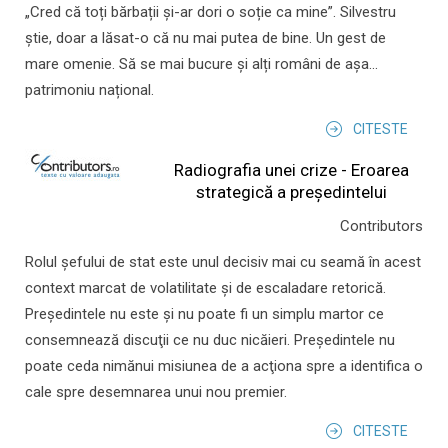
„Cred că toți bărbații și-ar dori o soție ca mine”. Silvestru
știe, doar a lăsat-o că nu mai putea de bine. Un gest de
mare omenie. Să se mai bucure și alți români de așa...
patrimoniu național.
CITESTE
Radiografia unei crize - Eroarea
strategică a președintelui
Contributors
Rolul şefului de stat este unul decisiv mai cu seamă în acest
context marcat de volatilitate şi de escaladare retorică.
Preşedintele nu este şi nu poate fi un simplu martor ce
consemnează discuţii ce nu duc nicăieri. Preşedintele nu
poate ceda nimănui misiunea de a acţiona spre a identifica o
cale spre desemnarea unui nou premier.
CITESTE