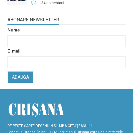
134 comentarii
ABONARE NEWSLETTER
Nume
E-mail
ADAUGA
DE PESTE ŞAPTE DECENII ÎN SLUJBA CETĂŢEANULUI
Fondat la Oradea, în anul 1945, cotidianul Crişana este una dintre cele