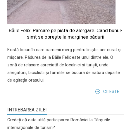
Băile Felix. Parcare pe pista de alergare. Când bunul-
simț se oprește la marginea pădurii
Există locuri în care oamenii merg pentru liniște, aer curat și
mișcare. Pădurea de la Băile Felix este unul dintre ele. O
zonă de relaxare apreciată de localnici și turiști, unde
alergătorii, bicicliștii și familiile se bucură de natură departe
de agitația orașului.
CITESTE
INTREBAREA ZILEI
Credeți că este utilă participarea României la Târgurile
internaționale de turism?