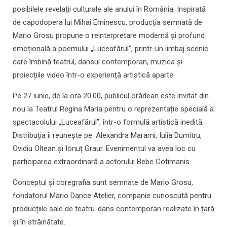
posibilele revelații culturale ale anului în România. Inspirată
de capodopera lui Mihai Eminescu, producția semnată de
Mario Grosu propune o reinterpretare modernă și profund
emoțională a poemului „Luceafărul”, printr-un limbaj scenic
care îmbină teatrul, dansul contemporan, muzica și
proiecțiile video într-o experiență artistică aparte.
Pe 27 iunie, de la ora 20.00, publicul orădean este invitat din
nou la Teatrul Regina Maria pentru o reprezentație specială a
spectacolului „Luceafărul”, într-o formulă artistică inedită.
Distribuția îi reunește pe: Alexandra Marami, Iulia Dumitru,
Ovidiu Oltean și Ionuț Graur. Evenimentul va avea loc cu
participarea extraordinară a actorului Bebe Cotimanis.
Conceptul și coregrafia sunt semnate de Mario Grosu,
fondatorul Mario Dance Atelier, companie cunoscută pentru
producțiile sale de teatru-dans contemporan realizate în țară
și în străinătate.