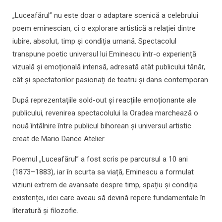
„Luceafărul” nu este doar o adaptare scenică a celebrului
poem eminescian, ci o explorare artistică a relației dintre
iubire, absolut, timp și condiția umană. Spectacolul
transpune poetic universul lui Eminescu într-o experiență
vizuală și emoțională intensă, adresată atât publicului tânăr,
cât și spectatorilor pasionați de teatru și dans contemporan.
După reprezentațiile sold-out și reacțiile emoționante ale
publicului, revenirea spectacolului la Oradea marchează o
nouă întâlnire între publicul bihorean și universul artistic
creat de Mario Dance Atelier.
Poemul „Luceafărul” a fost scris pe parcursul a 10 ani
(1873–1883), iar în scurta sa viață, Eminescu a formulat
viziuni extrem de avansate despre timp, spațiu și condiția
existenței, idei care aveau să devină repere fundamentale în
literatură și filozofie.