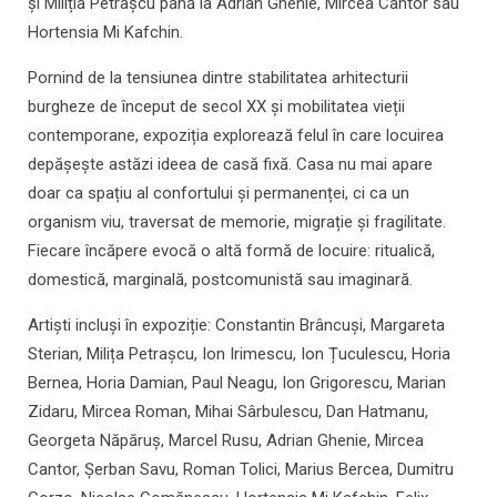
și Miliția Petrașcu până la Adrian Ghenie, Mircea Cantor sau
Hortensia Mi Kafchin.
Pornind de la tensiunea dintre stabilitatea arhitecturii
burgheze de început de secol XX și mobilitatea vieții
contemporane, expoziția explorează felul în care locuirea
depășește astăzi ideea de casă fixă. Casa nu mai apare
doar ca spațiu al confortului și permanenței, ci ca un
organism viu, traversat de memorie, migrație și fragilitate.
Fiecare încăpere evocă o altă formă de locuire: ritualică,
domestică, marginală, postcomunistă sau imaginară.
Artiști incluși în expoziție: Constantin Brâncuși, Margareta
Sterian, Milița Petrașcu, Ion Irimescu, Ion Țuculescu, Horia
Bernea, Horia Damian, Paul Neagu, Ion Grigorescu, Marian
Zidaru, Mircea Roman, Mihai Sârbulescu, Dan Hatmanu,
Georgeta Năpăruș, Marcel Rusu, Adrian Ghenie, Mircea
Cantor, Șerban Savu, Roman Tolici, Marius Bercea, Dumitru