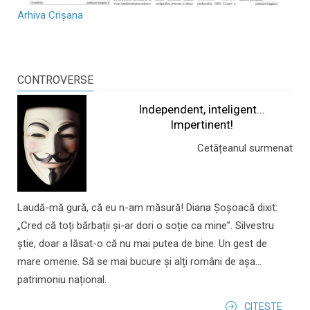
Arhiva Crișana
CONTROVERSE
Independent, inteligent...
Impertinent!
Cetățeanul surmenat
Laudă-mă gură, că eu n-am măsură! Diana Șoșoacă dixit:
„Cred că toți bărbații și-ar dori o soție ca mine”. Silvestru
știe, doar a lăsat-o că nu mai putea de bine. Un gest de
mare omenie. Să se mai bucure și alți români de așa...
patrimoniu național.
CITESTE