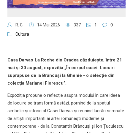
R. C.
14 Mai 2026
337
1
0
Cultura
Casa Darvas-La Roche din Oradea găzduiește, între 21
mai și 30 august, expoziția „În corpul casei. Locuiri
suprapuse de la Brâncuși la Ghenie - o selecție din
colecția Marianei Florescu”.
Expoziția propune o reflecție asupra modului în care ideea
de locuire se transformă astăzi, pornind de la spațiul
simbolic și istoric al Casei Darvas și reunind lucrări semnate
de artiști importanți ai artei românești moderne și
contemporane - de la Constantin Brâncuși și Ion Țuculescu