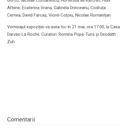
Gorzo, Nicolae Comănescu, Hortensia Mi Kafchin, Felix
Aftene, Ecaterina Vrana, Gabriela Drinceanu, Codruța
Cernea, David Farcaș, Viorel Coțoiu, Nicolae Romanițan.
Vernisajul expoziției va avea loc în 21 mai, ora 17.00, la Casa
Darvas-La Roche. Curatori: Romina Popa-Tuns și Deodáth
Zuh.
Comentarii