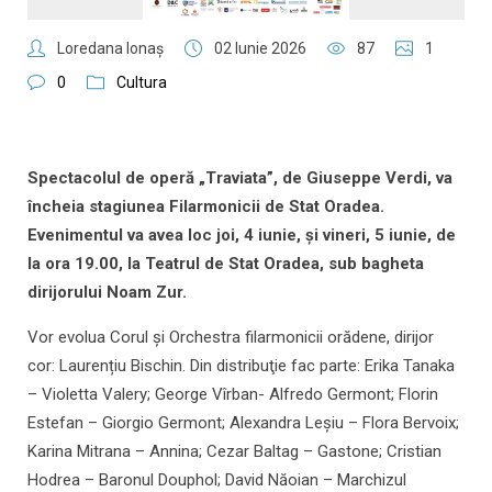
Loredana Ionaş
02 Iunie 2026
87
1
0
Cultura
Spectacolul de operă „Traviata”, de Giuseppe Verdi, va
încheia stagiunea Filarmonicii de Stat Oradea.
Evenimentul va avea loc joi, 4 iunie, și vineri, 5 iunie, de
la ora 19.00, la Teatrul de Stat Oradea, sub bagheta
dirijorului Noam Zur.
Vor evolua Corul și Orchestra filarmonicii orădene, dirijor
cor: Laurențiu Bischin. Din distribuţie fac parte: Erika Tanaka
– Violetta Valery; George Vîrban- Alfredo Germont; Florin
Estefan – Giorgio Germont; Alexandra Leșiu – Flora Bervoix;
Karina Mitrana – Annina; Cezar Baltag – Gastone; Cristian
Hodrea – Baronul Douphol; David Năoian – Marchizul