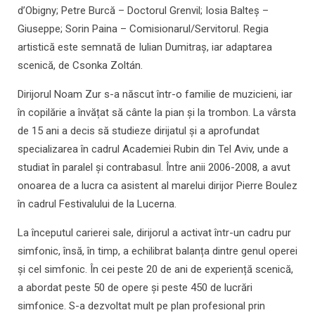
d’Obigny; Petre Burcă – Doctorul Grenvil; Iosia Balteș –
Giuseppe; Sorin Paina – Comisionarul/Servitorul. Regia
artistică este semnată de Iulian Dumitraș, iar adaptarea
scenică, de Csonka Zoltán.
Dirijorul Noam Zur s-a născut într-o familie de muzicieni, iar
în copilărie a învățat să cânte la pian și la trombon. La vârsta
de 15 ani a decis să studieze dirijatul și a aprofundat
specializarea în cadrul Academiei Rubin din Tel Aviv, unde a
studiat în paralel și contrabasul. Între anii 2006-2008, a avut
onoarea de a lucra ca asistent al marelui dirijor Pierre Boulez
în cadrul Festivalului de la Lucerna.
La începutul carierei sale, dirijorul a activat într-un cadru pur
simfonic, însă, în timp, a echilibrat balanța dintre genul operei
și cel simfonic. În cei peste 20 de ani de experiență scenică,
a abordat peste 50 de opere și peste 450 de lucrări
simfonice. S-a dezvoltat mult pe plan profesional prin