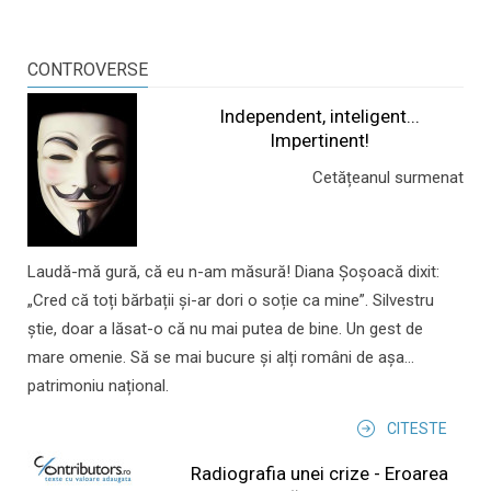
CONTROVERSE
Independent, inteligent...
Impertinent!
Cetățeanul surmenat
Laudă-mă gură, că eu n-am măsură! Diana Șoșoacă dixit:
„Cred că toți bărbații și-ar dori o soție ca mine”. Silvestru
știe, doar a lăsat-o că nu mai putea de bine. Un gest de
mare omenie. Să se mai bucure și alți români de așa...
patrimoniu național.
CITESTE
Radiografia unei crize - Eroarea