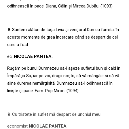
odihnească
în pace. Diana, Călin și Mircea Dubău. (1093)
✞ Suntem alături de tușa Livia și verișorul Dan cu familia, în
aceste momente de grea încercare când se despart de cel
care a fost
ec.
NICOLAE PANTEA.
Rugăm pe bunul Dumnezeu să-i așeze sufletul bun și cald în
Împărăția Sa, iar pe voi, dragii noștri, să vă mângâie și să vă
aline durerea nemărginită. Dumnezeu să-l odihnească
în
liniște și pace. Fam. Pop Miron. (1094)
✞
Cu tristețe în suflet mă despart de unchiul meu
economist
NICOLAE PANTEA