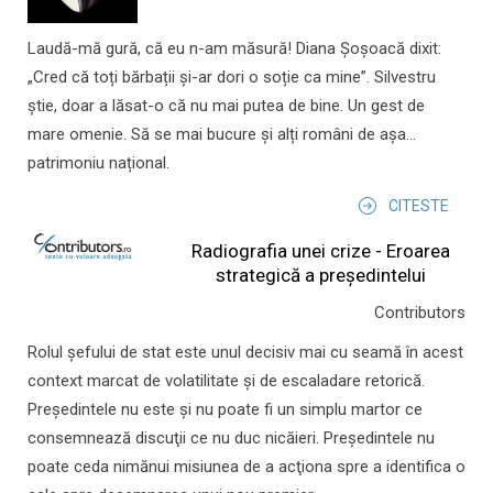
Laudă-mă gură, că eu n-am măsură! Diana Șoșoacă dixit:
„Cred că toți bărbații și-ar dori o soție ca mine”. Silvestru
știe, doar a lăsat-o că nu mai putea de bine. Un gest de
mare omenie. Să se mai bucure și alți români de așa...
patrimoniu național.
CITESTE
Radiografia unei crize - Eroarea
strategică a președintelui
Contributors
Rolul şefului de stat este unul decisiv mai cu seamă în acest
context marcat de volatilitate şi de escaladare retorică.
Preşedintele nu este şi nu poate fi un simplu martor ce
consemnează discuţii ce nu duc nicăieri. Preşedintele nu
poate ceda nimănui misiunea de a acţiona spre a identifica o