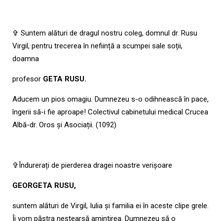
✞ Suntem alături de dragul nostru coleg, domnul dr. Rusu
Virgil, pentru trecerea în neființă a scumpei sale soții,
doamna
profesor
GETA RUSU.
Aducem un pios omagiu. Dumnezeu s-o odihnească
în pace,
îngerii să-i fie aproape! Colectivul cabinetului medical Crucea
Albă-dr. Oros și Asociații. (1092)
✞Îndurerați de pierderea dragei noastre verișoare
GEORGETA RUSU,
suntem alături de Virgil, Iulia și familia ei în aceste clipe grele.
Îi vom păstra neștearsă amintirea. Dumnezeu să o