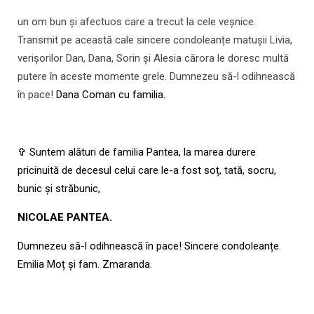
un om bun și afectuos care a trecut la cele veșnice.
Transmit pe această cale sincere condoleanțe matușii Livia,
verișorilor Dan, Dana, Sorin și Alesia cărora le doresc multă
putere în aceste momente grele. Dumnezeu să-l odihnească
în pace!
Dana Coman cu familia.
✞ Suntem alături de familia Pantea, la marea durere
pricinuită de decesul celui care le-a fost soț, tată, socru,
bunic și străbunic,
NICOLAE PANTEA.
Dumnezeu să-l odihnească
în pace! Sincere condoleanțe.
Emilia Moț
și fam. Zmaranda.