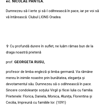
ec. NICOLAE PANTEA
.
Dumnezeu să-l ierte și să-l odihnească în pace, iar pe voi să
vă întărească. Clubul LIONS Oradea.
✞ Cu profundă durere în suflet, ne luăm rămas bun de la
draga noastră prietenă
prof.
GEORGETA RUSU,
profesor de limba engleză
și limba germană. Va rămâne
mereu în inimile noastre prin bunătatea, eleganța și
devotamentul său. Dumnezeu să o odihnească
în pace.
Sincere condoleanțe soțului Virgil și fiicei Iulia cu familia.
Prietenele: Florica, Daniela, Monica, Alunița, Florentina și
Cecilia, împreună cu familiile lor. (1091)