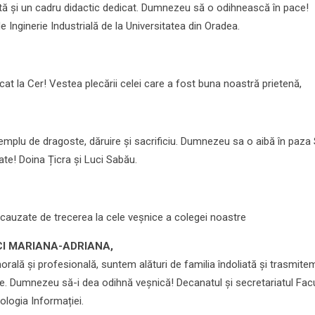
tă și un cadru didactic dedicat. Dumnezeu să o odihnească în pace!
 Inginerie Industrială de la Universitatea din Oradea.
at la Cer! Vestea plecării celei care a fost buna noastră prietenă,
xemplu de dragoste, dăruire și sacrificiu. Dumnezeu sa o aibă în paza 
ate! Doina Țicra și Luci Sabău.
auzate de trecerea la cele veșnice a colegei noastre
CHICI MARIANA-ADRIANA,
orală și profesională, suntem alături de familia îndoliată și trasmite
. Dumnezeu să-i dea odihnă veșnică! Decanatul și secretariatul Facul
nologia Informației.