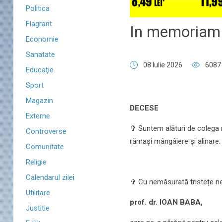
Politica
Flagrant
In memoriam 
Economie
Sanatate
08 Iulie 2026
6087
Educaţie
Sport
Magazin
DECESE
Externe
✞ Suntem alături de colega n
Controverse
rămași mângâiere și alinare.
Comunitate
Religie
Calendarul zilei
✞ Cu nemăsurată tristețe ne 
Utilitare
prof. dr. IOAN BABA,
Justitie