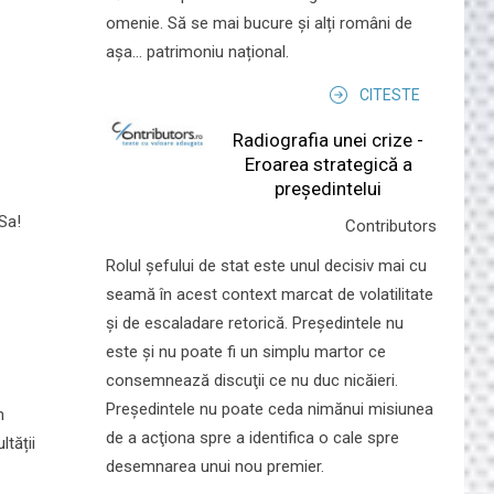
omenie. Să se mai bucure și alți români de
așa... patrimoniu național.
CITESTE
Radiografia unei crize -
Eroarea strategică a
președintelui
Sa!
Contributors
Rolul şefului de stat este unul decisiv mai cu
seamă în acest context marcat de volatilitate
şi de escaladare retorică. Preşedintele nu
este şi nu poate fi un simplu martor ce
consemnează discuţii ce nu duc nicăieri.
Preşedintele nu poate ceda nimănui misiunea
m
de a acţiona spre a identifica o cale spre
tății
desemnarea unui nou premier.