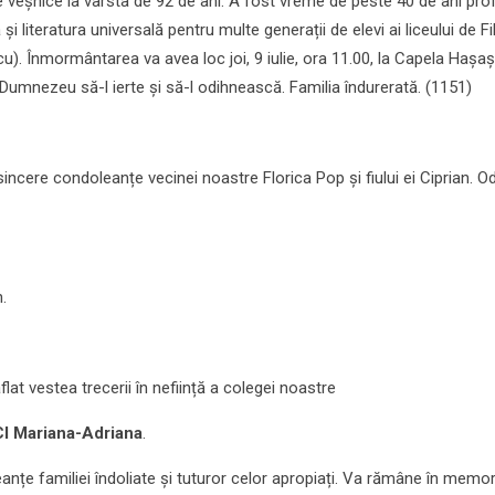
e veșnice la vârsta de 92 de ani. A fost vreme de peste 40 de ani pro
și literatura universală pentru multe generații de elevi ai liceului de Fi
cu). Înmormântarea va avea loc joi, 9 iulie, ora 11.00, la Capela Hașaș
 Dumnezeu să-l ierte și să-l odihnească. Familia îndurerată. (1151)
ncere condoleanțe vecinei noastre Florica Pop și fiului ei Ciprian. O
.
at vestea trecerii în neființă a colegei noastre
ICI Mariana-Adriana
.
țe familiei îndoliate și tuturor celor apropiați. Va rămâne în memor