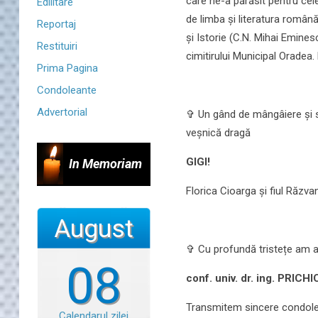
care ne-a părăsit pentru cel
Edilitare
de limba și literatura română 
Reportaj
și Istorie (C.N. Mihai Emines
Restituiri
cimitirului Municipal Oradea.
Prima Pagina
Condoleante
Advertorial
✞ Un gând de mângâiere și si
veșnică dragă
GIGI!
In Memoriam
Florica Cioarga și fiul Răzvan
August
✞ Cu profundă tristețe am afl
08
conf. univ. dr. ing. PRICH
Transmitem sincere condolean
Calendarul zilei