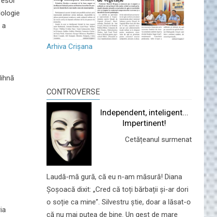
fesor
lologie
 a
Arhiva Crișana
dihnă
CONTROVERSE
Independent, inteligent...
Impertinent!
Cetățeanul surmenat
Laudă-mă gură, că eu n-am măsură! Diana
Șoșoacă dixit: „Cred că toți bărbații și-ar dori
o soție ca mine”. Silvestru știe, doar a lăsat-o
ia
că nu mai putea de bine. Un gest de mare