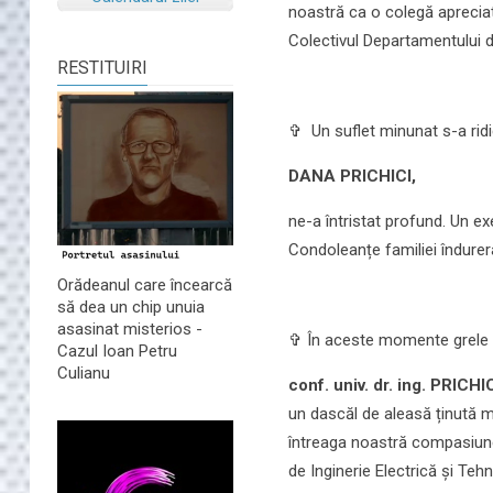
noastră ca o colegă aprecia
Colectivul Departamentului de
RESTITUIRI
✞ Un suflet minunat s-a ridic
DANA PRICHICI,
ne-a întristat profund. Un e
Condoleanțe familiei îndurer
Orădeanul care încearcă
să dea un chip unuia
asasinat misterios -
✞ În aceste momente grele c
Cazul Ioan Petru
Culianu
conf. univ. dr. ing. PRI
un dascăl de aleasă ținută m
întreaga noastră compasiune
de Inginerie Electrică și Teh