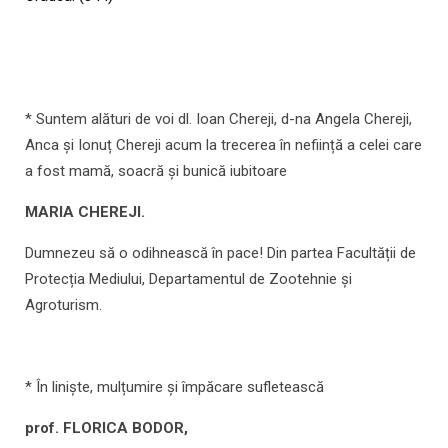
* Suntem alături de voi dl. Ioan Chereji, d-na Angela Chereji,
Anca și Ionuț Chereji acum la trecerea în neființă a celei care
a fost mamă, soacră și bunică iubitoare
MARIA CHEREJI.
Dumnezeu să o odihnească în pace! Din partea Facultății de
Protecția Mediului, Departamentul de Zootehnie și
Agroturism.
* În liniște, mulțumire și împăcare sufletească
prof. FLORICA BODOR,