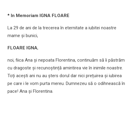
*
In Memoriam IGNA FLOARE
La 29 de ani de la trecerea în eternitate a iubitei noastre
mame și bunici,
FLOARE IGNA
,
noi, fiica Ana și nepoata Florentina, continuăm să îi păstrăm
cu dragoste și recunoștință amintirea vie în inimile noastre.
Toți acești ani nu au șters dorul dar nici prețuirea și iubirea
pe care i le vom purta mereu. Dumnezeu să o odihnească în
pace! Ana și Florentina.