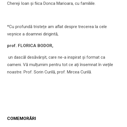
Chereji Ioan și fiica Donca Marioara, cu familiile.
*Cu profundă tristețe am aflat despre trecerea la cele
veșnice a doamnei dirigintă,
prof. FLORICA BODOR,
un dascăl desăvârșit, care ne-a inspirat și format ca
oameni. Vă mulțumim pentru tot ce ați însemnat în viețile
noastre. Prof. Sorin Curilă, prof. Mircea Curilă.
COMEMORĂRI