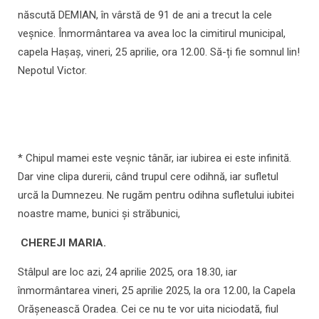
născută DEMIAN, în vârstă de 91 de ani a trecut la cele
veșnice. Înmormântarea va avea loc la cimitirul municipal,
capela Hașaș, vineri, 25 aprilie, ora 12.00. Să-ți fie somnul lin!
Nepotul Victor.
* Chipul mamei este veșnic tânăr, iar iubirea ei este infinită.
Dar vine clipa durerii, când trupul cere odihnă, iar sufletul
urcă la Dumnezeu. Ne rugăm pentru odihna sufletului iubitei
noastre mame, bunici și străbunici,
CHEREJI MARIA.
Stâlpul are loc azi, 24 aprilie 2025, ora 18.30, iar
înmormântarea vineri, 25 aprilie 2025, la ora 12.00, la Capela
Orășenească Oradea. Cei ce nu te vor uita niciodată, fiul