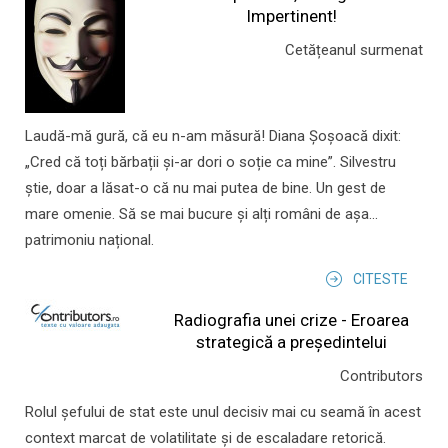
Impertinent!
Cetățeanul surmenat
Laudă-mă gură, că eu n-am măsură! Diana Șoșoacă dixit:
„Cred că toți bărbații și-ar dori o soție ca mine”. Silvestru
știe, doar a lăsat-o că nu mai putea de bine. Un gest de
mare omenie. Să se mai bucure și alți români de așa...
patrimoniu național.
CITESTE
Radiografia unei crize - Eroarea
strategică a președintelui
Contributors
Rolul şefului de stat este unul decisiv mai cu seamă în acest
context marcat de volatilitate şi de escaladare retorică.