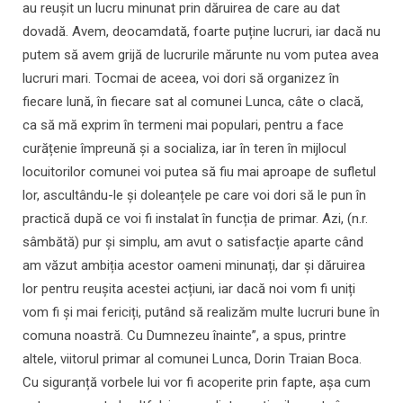
au reușit un lucru minunat prin dăruirea de care au dat
dovadă. Avem, deocamdată, foarte puține lucruri, iar dacă nu
putem să avem grijă de lucrurile mărunte nu vom putea avea
lucruri mari. Tocmai de aceea, voi dori să organizez în
fiecare lună, în fiecare sat al comunei Lunca, câte o clacă,
ca să mă exprim în termeni mai populari, pentru a face
curățenie împreună și a socializa, iar în teren în mijlocul
locuitorilor comunei voi putea să fiu mai aproape de sufletul
lor, ascultându-le și doleanțele pe care voi dori să le pun în
practică după ce voi fi instalat în funcția de primar. Azi, (n.r.
sâmbătă) pur și simplu, am avut o satisfacție aparte când
am văzut ambiția acestor oameni minunați, dar și dăruirea
lor pentru reușita acestei acțiuni, iar dacă noi vom fi uniți
vom fi și mai fericiți, putând să realizăm multe lucruri bune în
comuna noastră. Cu Dumnezeu înainte”, a spus, printre
altele, viitorul primar al comunei Lunca, Dorin Traian Boca.
Cu siguranță vorbele lui vor fi acoperite prin fapte, așa cum