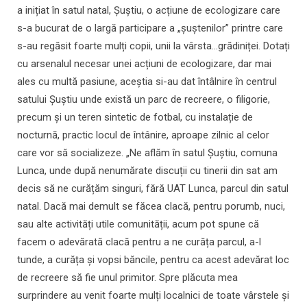
a inițiat în satul natal, Șuștiu, o acțiune de ecologizare care
s-a bucurat de o largă participare a „șuștenilor” printre care
s-au regăsit foarte mulți copii, unii la vârsta...grădiniței. Dotați
cu arsenalul necesar unei acțiuni de ecologizare, dar mai
ales cu multă pasiune, aceștia si-au dat întâlnire în centrul
satului Șuștiu unde există un parc de recreere, o filigorie,
precum și un teren sintetic de fotbal, cu instalație de
nocturnă, practic locul de întânire, aproape zilnic al celor
care vor să socializeze. „Ne aflăm în satul Șuștiu, comuna
Lunca, unde după nenumărate discuții cu tinerii din sat am
decis să ne curățăm singuri, fără UAT Lunca, parcul din satul
natal. Dacă mai demult se făcea clacă, pentru porumb, nuci,
sau alte activități utile comunității, acum pot spune că
facem o adevărată clacă pentru a ne curăța parcul, a-l
tunde, a curăța și vopsi băncile, pentru ca acest adevărat loc
de recreere să fie unul primitor. Spre plăcuta mea
surprindere au venit foarte mulți localnici de toate vârstele și