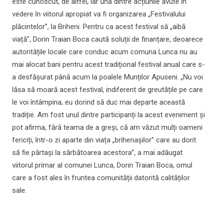
este cunoscut, de altfel, iar una dintre acțiunile avute în
vedere în viitorul apropiat va fi organizarea „Festivalului
plăcintelor”, la Briheni. Pentru ca acest festival să „aibă
viață”, Dorin Traian Boca caută soluții de finanțare, deoarece
autoritățile locale care conduc acum comuna Lunca nu au
mai alocat bani pentru acest tradițional festival anual care s-
a desfășurat până acum la poalele Munților Apuseni. „Nu voi
lăsa să moară acest festival, indiferent de greutățile pe care
le voi întâmpina, eu dorind să duc mai departe această
tradiție. Am fost unul dintre participanți la acest eveniment și
pot afirma, fără teama de a greși, că am văzut mulți oameni
fericiți, într-o zi aparte din viața „brihenașilor” care au dorit
să fie părtași la sărbătoarea acestora”, a mai adăugat
viitorul primar al comunei Lunca, Dorin Traian Boca, omul
care a fost ales în fruntea comunității datorită calităților
sale.