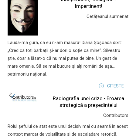
Impertinent!
Cetățeanul surmenat
Laudă-mă gură, că eu n-am măsură! Diana Șoșoacă dixit:
„Cred că toți bărbații și-ar dori o soție ca mine”. Silvestru
știe, doar a lăsat-o că nu mai putea de bine. Un gest de
mare omenie. Să se mai bucure și alți români de așa...
patrimoniu național.
CITESTE
Radiografia unei crize - Eroarea
strategică a președintelui
Contributors
Rolul şefului de stat este unul decisiv mai cu seamă în acest
context marcat de volatilitate şi de escaladare retorică.