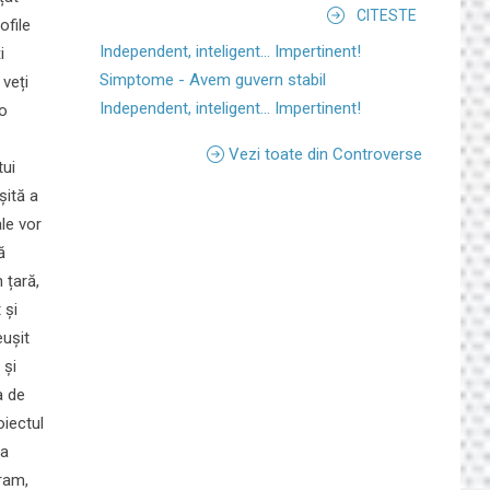
CITESTE
ofile
Independent, inteligent... Impertinent!
i
Simptome - Avem guvern stabil
 veți
Independent, inteligent... Impertinent!
 o
Vezi toate din Controverse
tui
șită a
ale vor
ă
 țară,
 și
eușit
 și
a de
oiectul
ea
vram,