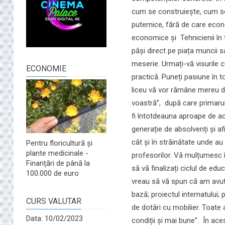
cum se construiește, cum s
puternice, fără de care econo
economice și Tehnicienii în tr
păși direct pe piața muncii sa
meserie. Urmați-vă visurile c
ECONOMIE
practică. Puneți pasiune în to
liceu vă vor rămâne mereu de
voastră”, după care primarul 
fi întotdeauna aproape de act
generație de absolvenți și af
cât și în străinătate unde au
Pentru floricultură și
plante medicinale -
profesorilor. Vă mulțumesc în 
Finanțări de până la
să vă finalizați ciclul de edu
100.000 de euro
vreau să vă spun că am avut 
bază; proiectul internatului; p
CURS VALUTAR
de dotări cu mobilier. Toate a
Data: 10/02/2023
condiții și mai bune”. În ace