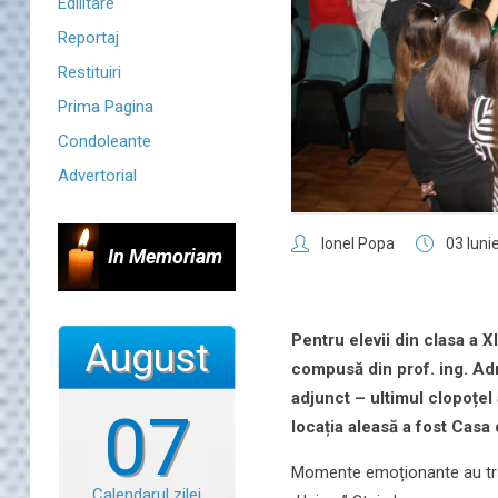
Edilitare
Reportaj
Restituiri
Prima Pagina
Condoleante
Advertorial
Ionel Popa
03 Iuni
In Memoriam
Pentru elevii din clasa a 
August
compusă din prof. ing. Adri
adjunct – ultimul clopoțel
07
locația aleasă a fost Casa
Momente emoționante au trăit 
Calendarul zilei