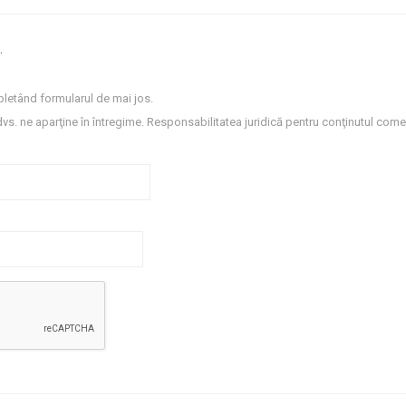
.
letând formularul de mai jos.
dvs. ne aparţine în întregime. Responsabilitatea juridică pentru conţinutul comen