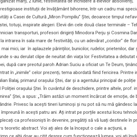
anizat marți, 2 iunie, festivitatea de închidere a elevilor absolvenți,
prestigioase instituții de învățământ bihorene, într-un cadru mai specia
vități a Casei de Cultură „Miron Pompiliu” Ștei, deoarece timpul nefav
stei, totuși, inspirate alegeri. Elevii din cele două clase terminale – T
hnician transporturi, profesori diriginți Minodora Perju și Cosmina Da
a intrarea în sala mare de festivități, cu un adevărat „coridor” de flor
 mai mici, iar în aplauzele părinților, bunicilor, rudelor, prietenilor, dar 
nde s-au derulat clipe de neuitat din viața lor. Festivitatea a debutat
pei, după care preotul paroh Adrian Suciu a oficiat un Te Deum, ținând
trat în „inimile” celor prezenți, tema abordată fiind fericirea. Printre in
an Balaj, primarul orașului Ștei, dar și a agentului principal de poliți
oliției orașului Ștei. În cuvântul de deschidere, printre altele, prof. in
Unirea” Ștei, a spus: „Trăim astăzi un moment încărcat de emoție, de b
ndrie. Privesc la acești tineri luminoși și nu pot să nu mă gândesc la
mpreună în acești patru ani. Ați intrat pe porțile acestui liceu tehnol
 plecați ca profesioniști în devenire, pregătiți să vă luați destinele în pr
 teoretic abstract. Voi ați ales de la început o cale a acțiunii, a
imp ce alții doar au citit despre cum funcționează lumea, voi ați învă