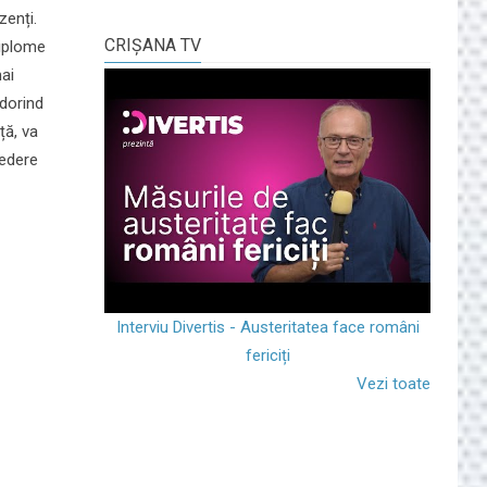
zenți.
CRIŞANA TV
diplome
mai
 dorind
ță, va
vedere
Interviu Divertis - Austeritatea face români
fericiți
Vezi toate