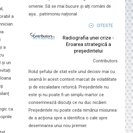
omenie. Să se mai bucure și alți români de
l,
așa... patrimoniu național.
orabil a
ehnician
CITESTE
na
Radiografia unei crize -
i
Eroarea strategică a
și a
președintelui
 cu
Contributors
 și un
vitați
Rolul şefului de stat este unul decisiv mai cu
e Ioana
seamă în acest context marcat de volatilitate
g.
şi de escaladare retorică. Preşedintele nu
ilanț
este şi nu poate fi un simplu martor ce
consemnează discuţii ce nu duc nicăieri.
ogic ca
Preşedintele nu poate ceda nimănui misiunea
opriile
de a acţiona spre a identifica o cale spre
desemnarea unui nou premier.
țat