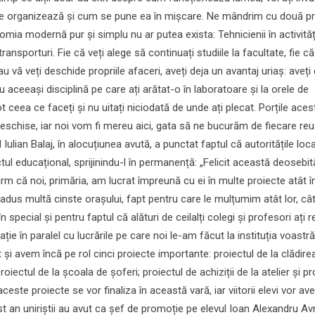
e organizează și cum se pune ea în mișcare. Ne mândrim cu două pr
mia modernă pur și simplu nu ar putea exista: Tehnicienii în activităț
ansporturi. Fie că veți alege să continuați studiile la facultate, fie că
u vă veți deschide propriile afaceri, aveți deja un avantaj uriaș: aveți
u aceeași disciplină pe care ați arătat-o în laboratoare și la orele de
t ceea ce faceți și nu uitați niciodată de unde ați plecat. Porțile aces
schise, iar noi vom fi mereu aici, gata să ne bucurăm de fiecare reu
Iulian Balaj, în alocuțiunea avută, a punctat faptul că autoritățile loc
ul educațional, sprijinindu-l în permanență: „Felicit această deosebit
irm că noi, primăria, am lucrat împreună cu ei în multe proiecte atât în
 adus multă cinste orașului, fapt pentru care le mulțumim atât lor, cât
special și pentru faptul că alături de ceilalți colegi și profesori ați r
cație în paralel cu lucrările pe care noi le-am făcut la instituția voastră
și avem încă pe rol cinci proiecte importante: proiectul de la clădire
roiectul de la școala de șoferi; proiectul de achiziții de la atelier și pr
ceste proiecte se vor finaliza în această vară, iar viitorii elevi vor av
st an uniriștii au avut ca șef de promoție pe elevul Ioan Alexandru A