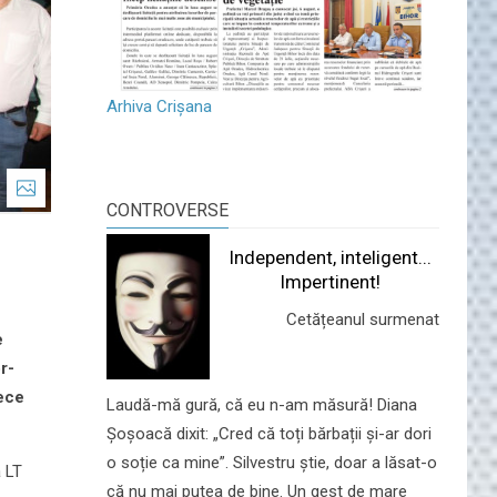
Arhiva Crișana
CONTROVERSE
Independent, inteligent...
Impertinent!
Cetățeanul surmenat
e
r-
rece
Laudă-mă gură, că eu n-am măsură! Diana
Șoșoacă dixit: „Cred că toți bărbații și-ar dori
o soție ca mine”. Silvestru știe, doar a lăsat-o
a LT
că nu mai putea de bine. Un gest de mare