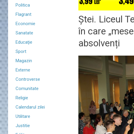
Politica
Flagrant
Ștei. Liceul T
Economie
în care „mese
Sanatate
absolvenți
Educaţie
Sport
Magazin
Externe
Controverse
Comunitate
Religie
Calendarul zilei
Utilitare
Justitie