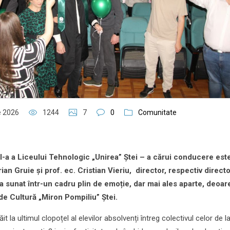
e 2026
1244
7
0
Comunitate
XII-a a Liceului Tehnologic „Unirea” Ștei – a cărui conducere est
an Gruie și prof. ec. Cristian Vieriu, director, respectiv directo
 a sunat într-un cadru plin de emoție, dar mai ales aparte, deoa
 de Cultură „Miron Pompiliu” Ștei.
la ultimul clopoțel al elevilor absolvenți întreg colectivul celor de l