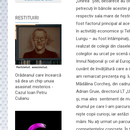
„Unirea” Ștei, deoarece au org
petrecuți în băncile acestei 
respectiv sala mare de festi
RESTITUIRI
fost factorul principal al ace
în activități economice și Te
Lungu – au fost întâmpinați, l
realizat de colegii din clasele
colegilor au urcat pe scenă u
Imnul Național și cel al Euro
cuvânt de învățătură care a in
Orădeanul care încearcă
am remarcat prezența ing. Iuli
să dea un chip unuia
Mădălina Corcheș, din cadrul P
asasinat misterios -
Adrian Gruie, directorul LT „
Cazul Ioan Petru
Culianu
și, mai ales sentiment de mâ
drumul pe care l-am parcurs î
niște copii curioși, iar astăzi
mâini. Nu ați urmat un parcurs
competențelor concrete. În t