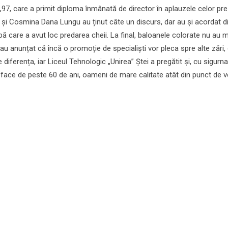
,97, care a primit diploma înmânată de director în aplauzele celor pre
ju și Cosmina Dana Lungu au ținut câte un discurs, dar au și acordat 
pă care a avut loc predarea cheii. La final, baloanele colorate nu au 
r au anunțat că încă o promoție de specialiști vor pleca spre alte zări,
iferența, iar Liceul Tehnologic „Unirea” Ștei a pregătit și, cu sigurna
 face de peste 60 de ani, oameni de mare calitate atât din punct de 