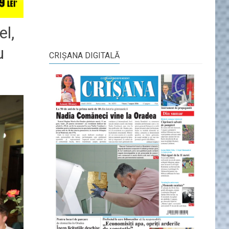
el,
u
CRIŞANA DIGITALĂ