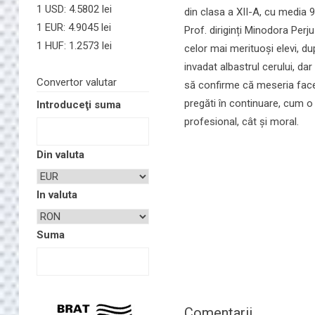
1 USD: 4.5802 lei
din clasa a XII-A, cu media 9
1 EUR: 4.9045 lei
Prof. diriginți Minodora Per
1 HUF: 1.2573 lei
celor mai merituoși elevi, du
invadat albastrul cerului, da
Convertor valutar
să confirme că meseria face d
pregăti în continuare, cum o
Introduceţi suma
profesional, cât și moral.
Din valuta
In valuta
Suma
Comentarii