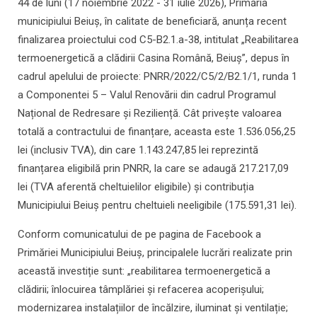
44 de luni (17 noiembrie 2022 - 31 iulie 2026), Primăria
municipiului Beiuș, în calitate de beneficiară, anunța recent
finalizarea proiectului cod C5-B2.1.a-38, intitulat „Reabilitarea
termoenergetică a clădirii Casina Română, Beiuș”, depus în
cadrul apelului de proiecte: PNRR/2022/C5/2/B2.1/1, runda 1
a Componentei 5 – Valul Renovării din cadrul Programul
Național de Redresare și Reziliență. Cât privește valoarea
totală a contractului de finanțare, aceasta este 1.536.056,25
lei (inclusiv TVA), din care 1.143.247,85 lei reprezintă
finanțarea eligibilă prin PNRR, la care se adaugă 217.217,09
lei (TVA aferentă cheltuielilor eligibile) și contribuția
Municipiului Beiuș pentru cheltuieli neeligibile (175.591,31 lei).
Conform comunicatului de pe pagina de Facebook a
Primăriei Municipiului Beiuș, principalele lucrări realizate prin
această investiție sunt: „reabilitarea termoenergetică a
clădirii; înlocuirea tâmplăriei și refacerea acoperișului;
modernizarea instalațiilor de încălzire, iluminat și ventilație;