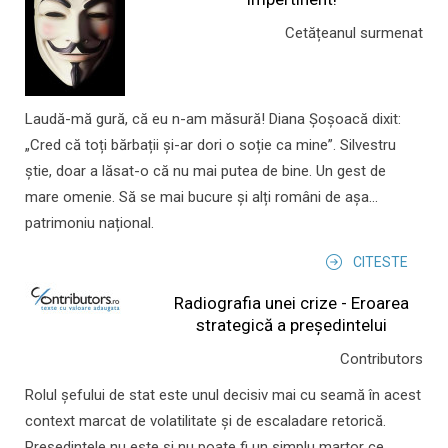
Cetățeanul surmenat
Laudă-mă gură, că eu n-am măsură! Diana Șoșoacă dixit:
„Cred că toți bărbații și-ar dori o soție ca mine”. Silvestru
știe, doar a lăsat-o că nu mai putea de bine. Un gest de
mare omenie. Să se mai bucure și alți români de așa...
patrimoniu național.
CITESTE
Radiografia unei crize - Eroarea
strategică a președintelui
Contributors
Rolul şefului de stat este unul decisiv mai cu seamă în acest
context marcat de volatilitate şi de escaladare retorică.
Preşedintele nu este şi nu poate fi un simplu martor ce