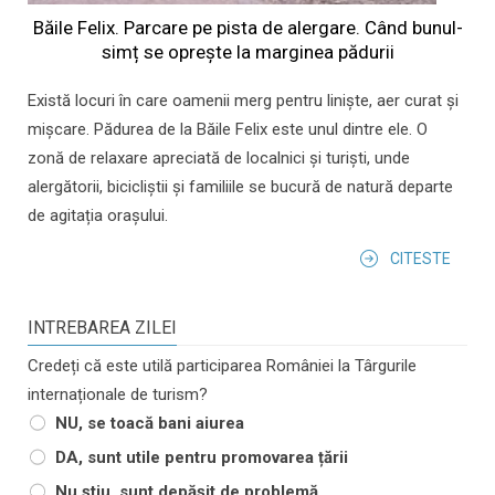
Băile Felix. Parcare pe pista de alergare. Când bunul-
simț se oprește la marginea pădurii
Există locuri în care oamenii merg pentru liniște, aer curat și
mișcare. Pădurea de la Băile Felix este unul dintre ele. O
zonă de relaxare apreciată de localnici și turiști, unde
alergătorii, bicicliștii și familiile se bucură de natură departe
de agitația orașului.
CITESTE
INTREBAREA ZILEI
Credeți că este utilă participarea României la Târgurile
internaționale de turism?
NU, se toacă bani aiurea
DA, sunt utile pentru promovarea țării
Nu știu, sunt depășit de problemă