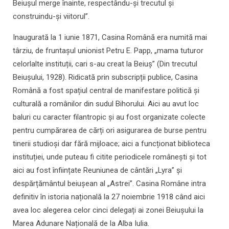
Beiușul merge înainte, respectându-și trecutul și
construindu-și viitorul”.
Inaugurată la 1 iunie 1871, Casina Română era numită mai
târziu, de fruntașul unionist Petru E. Papp, „mama tuturor
celorlalte instituții, cari s-au creat la Beiuș” (Din trecutul
Beiușului, 1928). Ridicată prin subscripții publice, Casina
Română a fost spațiul central de manifestare politică și
culturală a românilor din sudul Bihorului. Aici au avut loc
baluri cu caracter filantropic și au fost organizate colecte
pentru cumpărarea de cărți ori asigurarea de burse pentru
tinerii studioși dar fără mijloace; aici a funcționat biblioteca
instituției, unde puteau fi citite periodicele românești și tot
aici au fost înființate Reuniunea de cântări „Lyra” și
despărțământul beiușean al „Astrei”. Casina Române intra
definitiv în istoria națională la 27 noiembrie 1918 când aici
avea loc alegerea celor cinci delegați ai zonei Beiușului la
Marea Adunare Națională de la Alba Iulia.