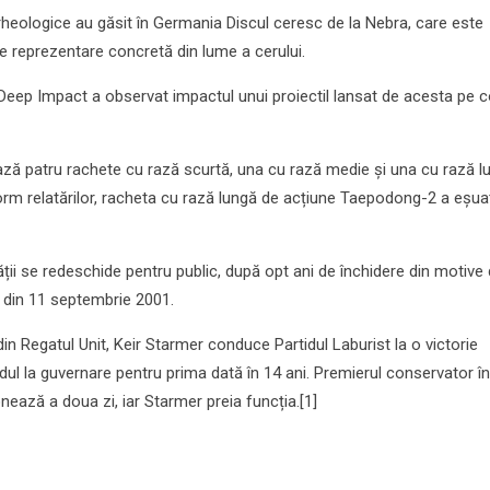
 arheologice au găsit în Germania Discul ceresc de la Nebra, care este
e reprezentare concretă din lume a cerului.
eep Impact a observat impactul unui proiectil lansat de acesta pe
ză patru rachete cu rază scurtă, una cu rază medie și una cu rază l
m relatărilor, racheta cu rază lungă de acțiune Taepodong-2 a eșuat
ății se redeschide pentru public, după opt ani de închidere din motive
r din 11 septembrie 2001.
in Regatul Unit, Keir Starmer conduce Partidul Laburist la o victorie
dul la guvernare pentru prima dată în 14 ani. Premierul conservator în
nează a doua zi, iar Starmer preia funcția.[1]