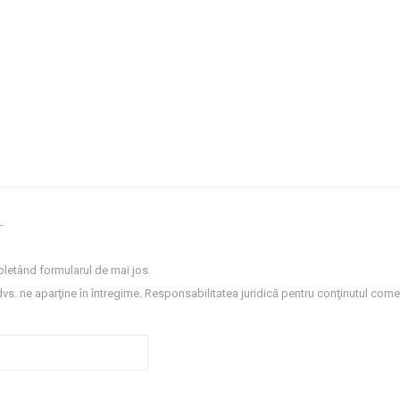
.
letând formularul de mai jos.
dvs. ne aparţine în întregime. Responsabilitatea juridică pentru conţinutul comen