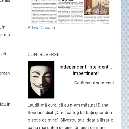
celași
 în
Arhiva Crișana
care o
după
CONTROVERSE
Independent, inteligent...
Impertinent!
Otoman
Cetățeanul surmenat
ov, în
Laudă-mă gură, că eu n-am măsură! Diana
Șoșoacă dixit: „Cred că toți bărbații și-ar dori
o soție ca mine”. Silvestru știe, doar a lăsat-o
că nu mai putea de bine. Un gest de mare