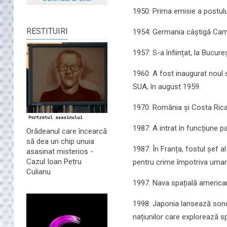
1950: Prima emisie a postulu
RESTITUIRI
1954: Germania câștigă Campi
1957: S-a înființat, la Bucure
1960: A fost inaugurat noul s
SUA, în august 1959.
1970: România și Costa Rica a
1987: A intrat în funcțiune p
Orădeanul care încearcă
să dea un chip unuia
1987: În Franța, fostul șef 
asasinat misterios -
Cazul Ioan Petru
pentru crime împotriva umanit
Culianu
1997: Nava spațială american
1998: Japonia lansează sonda 
națiunilor care explorează sp