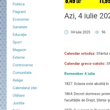
Politica
Flagrant
Azi, 4 iulie 2
Economie
Sanatate
04 Iulie 2025
96
Educaţie
Sport
Magazin
Calendar ortodox:
Sfântul 
Externe
Calendar greco-catolic:
Sf
Controverse
Comunitate
Remember 4 iulie
Religie
1827: Sclavia este abolită în
Calendarul zilei
1864: Decret domnesc privind 
Utilitare
facultățile de Drept, Științe 
Justitie