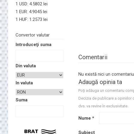
1 USD: 4.5802 lei
1 EUR: 4.9045 lei
1 HUF: 1.2573 lei
Convertor valutar
Introduceţi suma
Comentarii
Din valuta
Nu există nici un comentariu
Adaugă opinia ta
In valuta
Poţi adăuga un comentariu comp
Decizia de publicare a opiniilor 
Suma
dvs. va revine în exclusivitate.
Nume
*
Subiect