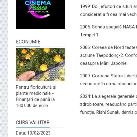
1999: Doi jefuitori de situri
considerat a fi cea mai vech
2005: Sonda spațială NASA D
Tempel 1.
ECONOMIE
2006: Coreea de Nord testea
acțiune Taepodong-2. Confor
deasupra Mării Japoniei.
2009: Coroana Statuii Libert
securitate în urma atacurilo
Pentru floricultură și
plante medicinale -
2024: La alegerele generale d
Finanțări de până la
zdrobitoare, readucând parti
100.000 de euro
funcție, Rishi Sunak, demisio
CURS VALUTAR
Data: 10/02/2023