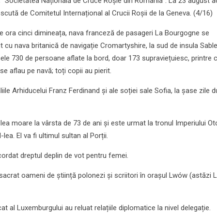
i, "Societatea Națională de Cruce Roșie din România". La 23 august a
scută de Comitetul Internațional al Crucii Roșii de la Geneva. (4/16)
 de ora cinci dimineața, nava franceză de pasageri La Bourgogne se
 cu nava britanică de navigație Cromartyshire, la sud de insula Sable,
cele 730 de persoane aflate la bord, doar 173 supraviețuiesc, printre 
e aflau pe navă; toți copii au pierit.
iile Arhiducelui Franz Ferdinand și ale soției sale Sofia, la șase zile 
ea moare la vârsta de 73 de ani și este urmat la tronul Imperiului 
ea. El va fi ultimul sultan al Porții.
cordat dreptul deplin de vot pentru femei.
crat oameni de știință polonezi și scriitori în orașul Lwów (astăzi Li
 al Luxemburgului au reluat relațiile diplomatice la nivel delegație.