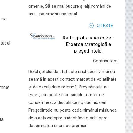
omenie. Să se mai bucure și alți români de
așa... patrimoniu național.
ria.
CITESTE
Radiografia unei crize -
tat al
Eroarea strategică a
președintelui
Contributors
Rolul şefului de stat este unul decisiv mai cu
seamă în acest context marcat de volatilitate
şi de escaladare retorică. Preşedintele nu
amnat
este şi nu poate fi un simplu martor ce
consemnează discuţii ce nu duc nicăieri.
Preşedintele nu poate ceda nimănui misiunea
de a acţiona spre a identifica o cale spre
ta
desemnarea unui nou premier.