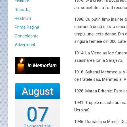
1876: S-a creat, la Bucureșt
Edilitare
an, societatea a fost recuno
Reportaj
Restituiri
1898: Cu puțin timp înainte
scufundă după ce s-a ciocnit
Prima Pagina
timpul unei cețe dense. Din 
Condoleante
singură femeie din 300 câte s
Advertorial
1914: La Viena au loc funeral
asasinarea lor la Sarajevo.
In Memoriam
1918: Sultanul Mehmed al V-l
de fratele său, Mehmed al VI-l
August
1928: Marea Britanie: Este a
1941: Trupele naziste au masa
07
Ucraina).
1946: România și Marele Ducat
Calendarul zilei