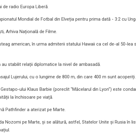
i de radio Europa Liberă.
onatul Mondial de Fotbal din Elveția pentru prima dată - 3:2 cu Unga
ști, Arhiva Națională de Filme.
teag american, în urma admiterii statului Hawaii ca cel de-al 50-lea s
u stabilit relații diplomatice la nivel de ambasadă.
asajul Lujerului, cu o lungime de 800 m, din care 400 m sunt acoperiți.
al Gestapo-ului Klaus Barbie (poreclit "Măcelarul din Lyon") este cond
ății la închisoare pe viață.
ă Pathfinder a aterizat pe Marte.
Nozomi pe Marte, și se alătură, astfel, Statelor Unite și Rusia în lis
ațiul.