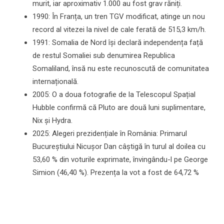
murit, iar aproximativ 1.000 au fost grav răniți.
1990: În Franța, un tren TGV modificat, atinge un nou
record al vitezei la nivel de cale ferată de 515,3 km/h.
1991: Somalia de Nord își declară independența față
de restul Somaliei sub denumirea Republica
Somaliland, însă nu este recunoscută de comunitatea
internațională.
2005: O a doua fotografie de la Telescopul Spațial
Hubble confirmă că Pluto are două luni suplimentare,
Nix și Hydra.
2025: Alegeri prezidențiale în România: Primarul
Bucureștiului Nicușor Dan câștigă în turul al doilea cu
53,60 % din voturile exprimate, învingându-l pe George
Simion (46,40 %). Prezența la vot a fost de 64,72 %