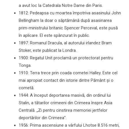
a avut loc la Catedrala Notre Dame din Paris.
1812: Pedeapsa cu moartea împotriva asasinului John
Bellingham la doar o săptămână după asasinarea
prim-ministrului britanic Spencer Perceval, este pusă
în aplicare. El este spânzurat în public.
1897: Romanul Dracula, al autorului irlandez Bram
Stoker, este publicat la Londra.
1900: Regatul Unit proclamă un protectorat pentru
Tonga.
1910: Terra trece prin coada cometei Halley. Este cel
mai apropiat contact din istorie dintre Pământ și o
cometă.
1944: A început deportarea masivă, din ordinul lui
Stalin, a tătarilor crimeeni din Crimeea înspre Asia
Centrală. „Zi pentru cinstirea memoriei jertfelor
deportărilor din Crimeea".
1956: Prima ascensiune a vârfului Lhotse 8.516 metri,