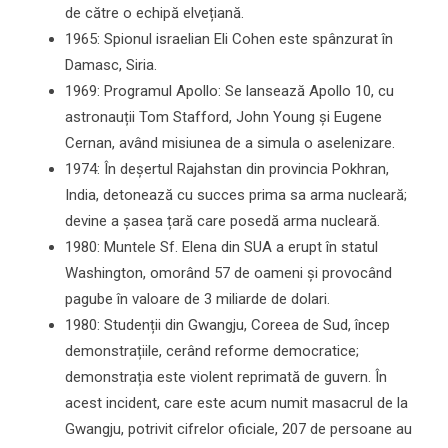
de către o echipă elvețiană.
1965: Spionul israelian Eli Cohen este spânzurat în
Damasc, Siria.
1969: Programul Apollo: Se lansează Apollo 10, cu
astronauții Tom Stafford, John Young și Eugene
Cernan, având misiunea de a simula o aselenizare.
1974: În deșertul Rajahstan din provincia Pokhran,
India, detonează cu succes prima sa arma nucleară;
devine a șasea țară care posedă arma nucleară.
1980: Muntele Sf. Elena din SUA a erupt în statul
Washington, omorând 57 de oameni și provocând
pagube în valoare de 3 miliarde de dolari.
1980: Studenții din Gwangju, Coreea de Sud, încep
demonstrațiile, cerând reforme democratice;
demonstrația este violent reprimată de guvern. În
acest incident, care este acum numit masacrul de la
Gwangju, potrivit cifrelor oficiale, 207 de persoane au