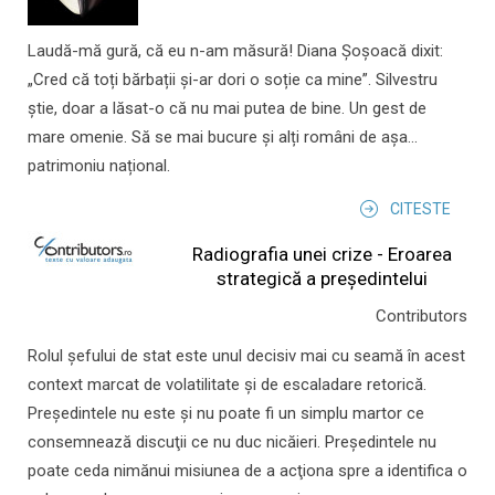
Laudă-mă gură, că eu n-am măsură! Diana Șoșoacă dixit:
„Cred că toți bărbații și-ar dori o soție ca mine”. Silvestru
știe, doar a lăsat-o că nu mai putea de bine. Un gest de
mare omenie. Să se mai bucure și alți români de așa...
patrimoniu național.
CITESTE
Radiografia unei crize - Eroarea
strategică a președintelui
Contributors
Rolul şefului de stat este unul decisiv mai cu seamă în acest
context marcat de volatilitate şi de escaladare retorică.
Preşedintele nu este şi nu poate fi un simplu martor ce
consemnează discuţii ce nu duc nicăieri. Preşedintele nu
poate ceda nimănui misiunea de a acţiona spre a identifica o