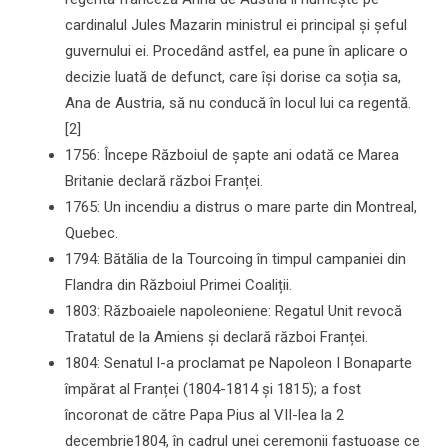
cardinalul Jules Mazarin ministrul ei principal și șeful
guvernului ei. Procedând astfel, ea pune în aplicare o
decizie luată de defunct, care își dorise ca soția sa,
Ana de Austria, să nu conducă în locul lui ca regentă.
[2]
1756: Începe Războiul de șapte ani odată ce Marea
Britanie declară război Franței.
1765: Un incendiu a distrus o mare parte din Montreal,
Quebec.
1794: Bătălia de la Tourcoing în timpul campaniei din
Flandra din Războiul Primei Coaliții.
1803: Războaiele napoleoniene: Regatul Unit revocă
Tratatul de la Amiens și declară război Franței.
1804: Senatul l-a proclamat pe Napoleon I Bonaparte
împărat al Franței (1804-1814 și 1815); a fost
încoronat de către Papa Pius al VII-lea la 2
decembrie1804, în cadrul unei ceremonii fastuoase ce