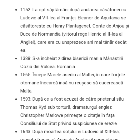
1152: La opt săptâmâni după anularea căsătoriei cu
Ludovic al VII-lea al Franței, Eleanor de Aquitania se
căsătorește cu Henry Plantagenet, Conte de Anjou și
Duce de Normandia (viitorul rege Henric al II-lea al
Angliei), care era cu unsprezece ani mai tânăr decât
ea.
1388: S-a încheiat zidirea bisericii mari a Mânăstirii
Cozia din Vâlcea, România.
1565: Începe Marele asediu al Maltei, în care forțele
otomane încearcă însă nu reușesc să cucerească
Malta.
1593: După ce a fost acuzat de către prietenul său
Thomas Kyd sub tortură, dramaturgul englez
Christopher Marlowe primește o citație în fața
Consiliului de Stat privind suspiciunea de erezie.
1643: După moartea soțului ei Ludovic al XIII-lea,
regenta franceză Anna de Austria îl numește pe