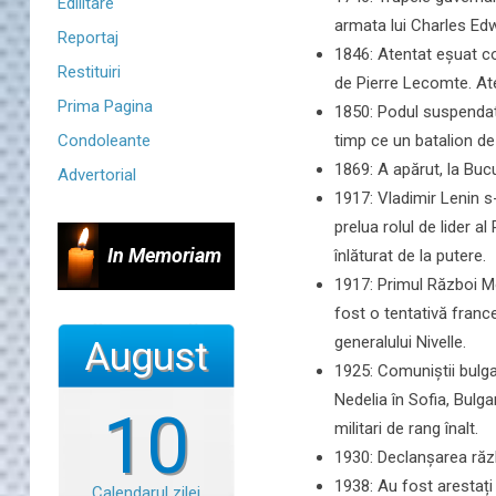
Edilitare
armata lui Charles Edwa
Reportaj
1846: Atentat eșuat con
Restituiri
de Pierre Lecomte. Ate
Prima Pagina
1850: Podul suspendat
timp ce un batalion de
Condoleante
1869: A apărut, la Buc
Advertorial
1917: Vladimir Lenin s
prelua rolul de lider a
In Memoriam
înlăturat de la putere.
1917: Primul Război Mo
fost o tentativă franc
generalului Nivelle.
August
1925: Comuniștii bulga
Nedelia în Sofia, Bulga
10
militari de rang înalt.
1930: Declanșarea războ
1938: Au fost arestați
Calendarul zilei