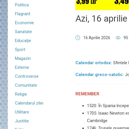
Politica
Flagrant
Azi, 16 aprili
Economie
Sanatate
16 Aprilie 2026
95
Educaţie
Sport
Magazin
Calendar ortodox:
Sfintele 
Externe
Calendar greco-catolic:
Jo
Controverse
Comunitate
REMEMBER
Religie
Calendarul zilei
1520: În Spania începe
Utilitare
1705: Isaac Newton este
Cambridge.
Justitie
1746: Trupele guverna