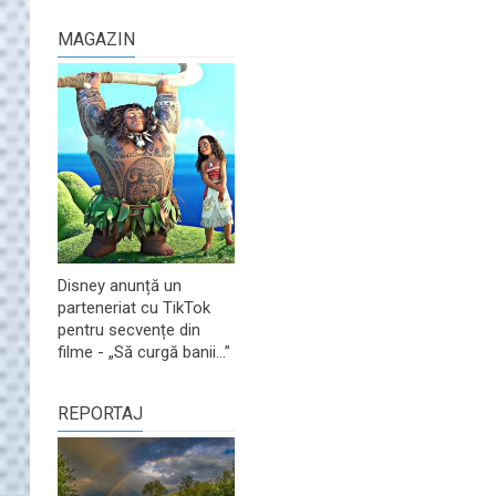
MAGAZIN
Disney anunță un
parteneriat cu TikTok
pentru secvențe din
filme - „Să curgă banii...”
REPORTAJ