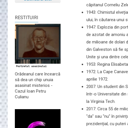
căpitanul Corneliu Ze
1943: Chimistul elveț
RESTITUIRI
ului, în căutarea unui s
1947: Explozia din por
de azotat de amoniu a 
de milioane de dolari 
din Galveston să fie sp
Unite și una dintre cel
1953: Regina Elisabeta
1972: La Cape Canavera
Orădeanul care încearcă
aprilie 1972.
să dea un chip unuia
asasinat misterios -
2007: Un student din St
Cazul Ioan Petru
într-o Universitate di
Culianu
la Virginia Tech.
2017: Circa 55 de mili
"da" sau "nu" în privin
prezidențial, cu puteri