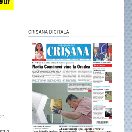
CRIŞANA DIGITALĂ
ge,
strug