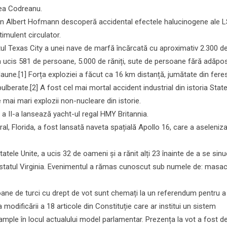
lea Codreanu.
ian Albert Hofmann descoperă accidental efectele halucinogene ale 
timulent circulator.
tul Texas City a unei nave de marfă încărcată cu aproximativ 2.300 d
ucis 581 de persoane, 5.000 de răniți, sute de persoane fără adăpos
daune.[1] Forța exploziei a făcut ca 16 km distanță, jumătate din fere
ulberate.[2] A fost cel mai mortal accident industrial din istoria State
e mai mari explozii non-nucleare din istorie.
 a II-a lansează yacht-ul regal HMY Britannia.
l, Florida, a fost lansată naveta spațială Apollo 16, care a aseleniza
atele Unite, a ucis 32 de oameni și a rănit alți 23 înainte de a se sinu
n statul Virginia. Evenimentul a rămas cunoscut sub numele de: masac
oane de turci cu drept de vot sunt chemați la un referendum pentru 
ța modificării a 18 articole din Constituție care ar institui un sistem
 ample în locul actualului model parlamentar. Prezența la vot a fost d