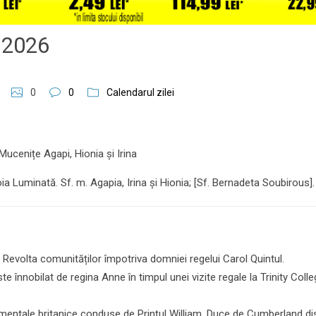
e 2026
0
0
Calendarul zilei
Mucenițe Agapi, Hionia și Irina
ia Luminată. Sf. m. Agapia, Irina și Hionia; [Sf. Bernadeta Soubirous].
 Revolta comunităților împotriva domniei regelui Carol Quintul.
 înnobilat de regina Anne în timpul unei vizite regale la Trinity Colle
mentale britanice conduse de Prințul William, Duce de Cumberland di