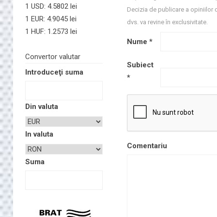
1 USD: 4.5802 lei
Decizia de publicare a opiniilor 
1 EUR: 4.9045 lei
dvs. va revine în exclusivitate.
1 HUF: 1.2573 lei
Nume
*
Convertor valutar
Subiect
Introduceţi suma
*
Din valuta
In valuta
Comentariu
Suma