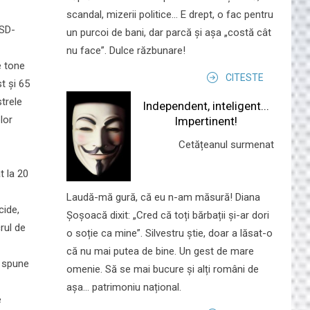
scandal, mizerii politice... E drept, o fac pentru
LSD-
un purcoi de bani, dar parcă și așa „costă cât
nu face”. Dulce răzbunare!
e tone
CITESTE
t și 65
strele
Independent, inteligent...
lor
Impertinent!
Cetățeanul surmenat
t la 20
Laudă-mă gură, că eu n-am măsură! Diana
cide,
Șoșoacă dixit: „Cred că toți bărbații și-ar dori
rul de
o soție ca mine”. Silvestru știe, doar a lăsat-o
că nu mai putea de bine. Un gest de mare
a spune
omenie. Să se mai bucure și alți români de
așa... patrimoniu național.
e