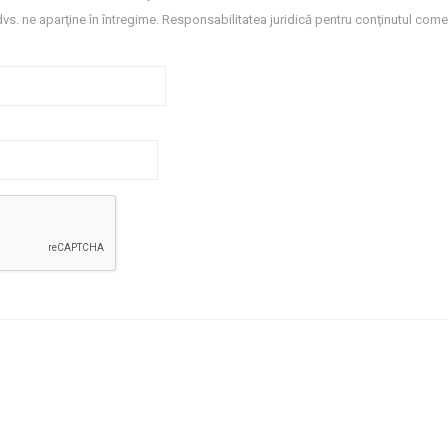
dvs. ne aparţine în întregime. Responsabilitatea juridică pentru conţinutul comen