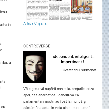
bleau
Arhiva Crișana
nței în
a
CONTROVERSE
se
Independent, inteligent…
Impertinent !
ilor; a
Cetățeanul surmenat
ânta
i
Vă e greu, vă supără canicula, prețurile, criza
apei, cea energetică... gândiți-vă că
parlamentarii noștri au fost la muncă și
e cu
săptămâna asta. În vipia aia bucureșteană,