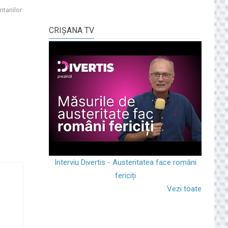
tariilor
CRIŞANA TV
Interviu Divertis - Austeritatea face români
fericiți
Vezi toate