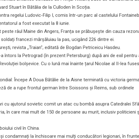
rd Stuart în Bătălia de la Culloden în Scoția.
tra regelui Ludovic-Filip I, comis într-un parc al castelului Fontaine
ntatorul a fost executat la 8 iunie.
 peste râul Maine din Angers, Franța se prăbușește din cauza rezona
 soldați francezi mărșăluiau la pas, ucigând 226 dintre ei.
urești, revista „Traian", editată de Bogdan Petriceicu Hasdeu.
-a întors la Petrograd (în prezent Petersburg) după ani de exil pentru 
l Revoluției bolșevice. Cu o lună mai înainte țarul Nicolae al II-lea fuse
ndial: Începe A Doua Bătălie de la Aisne terminată cu victoria german
eză de a rupe frontul german între Soissons și Reims, sub ordinele
ri cu ajutorul sovietic comit un atac cu bombă asupra Catedralei Sf
ria, în care mai mult de 150 de persoane au murit, inclusiv politicieni ș
iului civil în China.
 și condamnați la închisoare mai mulți conducători legionari, în frunt