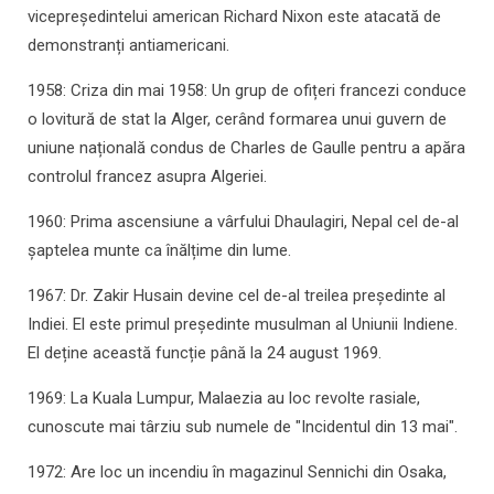
vicepreședintelui american Richard Nixon este atacată de
demonstranți antiamericani.
1958: Criza din mai 1958: Un grup de ofițeri francezi conduce
o lovitură de stat la Alger, cerând formarea unui guvern de
uniune națională condus de Charles de Gaulle pentru a apăra
controlul francez asupra Algeriei.
1960: Prima ascensiune a vârfului Dhaulagiri, Nepal cel de-al
șaptelea munte ca înălțime din lume.
1967: Dr. Zakir Husain devine cel de-al treilea președinte al
Indiei. El este primul președinte musulman al Uniunii Indiene.
El deține această funcție până la 24 august 1969.
1969: La Kuala Lumpur, Malaezia au loc revolte rasiale,
cunoscute mai târziu sub numele de "Incidentul din 13 mai".
1972: Are loc un incendiu în magazinul Sennichi din Osaka,