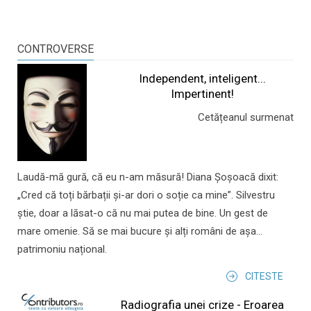
CONTROVERSE
Independent, inteligent...
Impertinent!
Cetățeanul surmenat
Laudă-mă gură, că eu n-am măsură! Diana Șoșoacă dixit:
„Cred că toți bărbații și-ar dori o soție ca mine”. Silvestru
știe, doar a lăsat-o că nu mai putea de bine. Un gest de
mare omenie. Să se mai bucure și alți români de așa...
patrimoniu național.
CITESTE
Radiografia unei crize - Eroarea