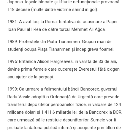
Japonia. Ieșirile blocate și lifturile nefuncționale provoacă
118 decese (multe dintre victime sărind în gol).
1981: A avut loc, la Roma, tentativa de asasinare a Papei
Ioan Paul al II-lea de către turcul Mehmet Ali Ağca.
1989: Protestele din Piața Tiananmen: Grupuri mari de
studenți ocupă Piața Tiananmen și încep greva foamei.
1995: Britanica Alison Hargreaves, în vârstă de 33 de ani,
devine prima femeie care cucerește Everestul fără oxigen
sau ajutor de la șerpași.
1999: Ca urmare a falimentului băncii Bancorex, guvernul
Radu Vasile adoptă o Ordonanță de Urgență care prevede
transferul depozitelor persoanelor fizice, în valoare de 124
milioane dolari și 1.411,6 miliarde lei, de la Bancorex la BCR,
care urmează să le restituie depunătorilor. Sumele vor fi
preluate la datoria publică internă și acoperite prin titluri de