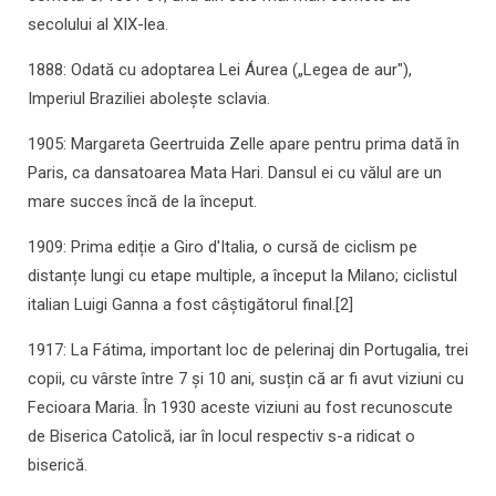
secolului al XIX-lea.
1888: Odată cu adoptarea Lei Áurea („Legea de aur"),
Imperiul Braziliei abolește sclavia.
1905: Margareta Geertruida Zelle apare pentru prima dată în
Paris, ca dansatoarea Mata Hari. Dansul ei cu vălul are un
mare succes încă de la început.
1909: Prima ediție a Giro d'Italia, o cursă de ciclism pe
distanțe lungi cu etape multiple, a început la Milano; ciclistul
italian Luigi Ganna a fost câștigătorul final.[2]
1917: La Fátima, important loc de pelerinaj din Portugalia, trei
copii, cu vârste între 7 și 10 ani, susțin că ar fi avut viziuni cu
Fecioara Maria. În 1930 aceste viziuni au fost recunoscute
de Biserica Catolică, iar în locul respectiv s-a ridicat o
biserică.