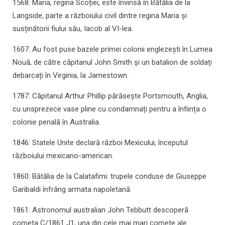
1568: Maria, regina Scoției, este învinsă în Bătălia de la
Langside, parte a războiului civil dintre regina Maria și
susținătorii fiului său, Iacob al VI-lea.
1607: Au fost puse bazele primei colonii englezești în Lumea
Nouă, de către căpitanul John Smith și un batalion de soldați
debarcați în Virginia, la Jamestown.
1787: Căpitanul Arthur Phillip părăsește Portsmouth, Anglia,
cu unsprezece vase pline cu condamnați pentru a înființa o
colonie penală în Australia.
1846: Statele Unite declară război Mexicului; începutul
războiului mexicano-american.
1860: Bătălia de la Calatafimi: trupele conduse de Giuseppe
Garibaldi înfrâng armata napoletană.
1861: Astronomul australian John Tebbutt descoperă
cometa C/1861 J1, una din cele mai mari comete ale