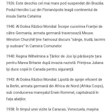
1926: Este deschis cel mai mare pod suspendat din Brazilia.
Podul Hercílio Luz din Florianópolis leagă continentul de
insula Santa Catarina.
1940: Al Doilea Război Mondial: Începe cucerirea Franței de
către Germania, armata germană traversează Meuse.
Winston Churchill ține faimosul discurs "sânge, trudă, lacrimi
și sudoare" în Camera Comunelor.
1940: Regina Wilhelmina a Țărilor de Jos își părăsește țara
pentru Marea Britanie după invazia nazistă. Prințesa Juliana
își duce copiii în Canada pentru siguranță.
1943: Al Doilea Război Mondial: Lipsită de sprijin eficient de
la Berlin, armata germană din Africa de Nord (Afrika Corps),
sub conducerea mareșalul Erwin Rommel, capitulează în
fața aliaților.
1958: În timpul unei vizite la Caracas, Venezuela, mașina