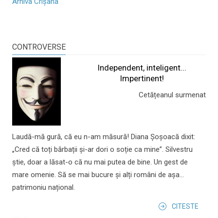
Arhiva Crișana
CONTROVERSE
Independent, inteligent...
Impertinent!
Cetățeanul surmenat
Laudă-mă gură, că eu n-am măsură! Diana Șoșoacă dixit:
„Cred că toți bărbații și-ar dori o soție ca mine”. Silvestru
știe, doar a lăsat-o că nu mai putea de bine. Un gest de
mare omenie. Să se mai bucure și alți români de așa...
patrimoniu național.
CITESTE