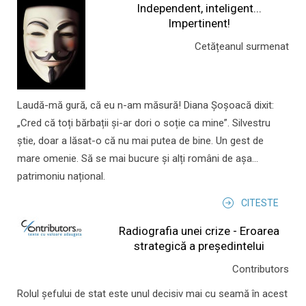
Independent, inteligent...
Impertinent!
Cetățeanul surmenat
Laudă-mă gură, că eu n-am măsură! Diana Șoșoacă dixit:
„Cred că toți bărbații și-ar dori o soție ca mine”. Silvestru
știe, doar a lăsat-o că nu mai putea de bine. Un gest de
mare omenie. Să se mai bucure și alți români de așa...
patrimoniu național.
CITESTE
Radiografia unei crize - Eroarea
strategică a președintelui
Contributors
Rolul şefului de stat este unul decisiv mai cu seamă în acest