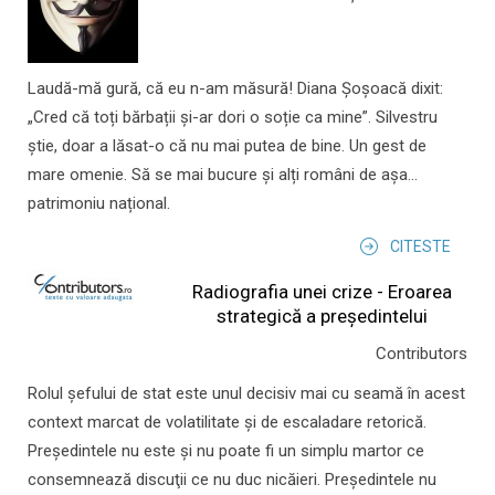
Laudă-mă gură, că eu n-am măsură! Diana Șoșoacă dixit:
„Cred că toți bărbații și-ar dori o soție ca mine”. Silvestru
știe, doar a lăsat-o că nu mai putea de bine. Un gest de
mare omenie. Să se mai bucure și alți români de așa...
patrimoniu național.
CITESTE
Radiografia unei crize - Eroarea
strategică a președintelui
Contributors
Rolul şefului de stat este unul decisiv mai cu seamă în acest
context marcat de volatilitate şi de escaladare retorică.
Preşedintele nu este şi nu poate fi un simplu martor ce
consemnează discuţii ce nu duc nicăieri. Preşedintele nu