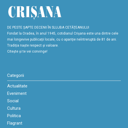
DE PESTE ŞAPTE DECENII ÎN SLUJBA CETĂŢEANULUI
Fondat la Oradea, în anul 1945, cotidianul Crişana este una dintre cele
mai longevive publicaţii locale, cu o apariţie neîntreruptă de 81 de ani.
Tradiţia naşte respect şi valoare.
Citeşte şi te vei convinge!
Categorii
Actualitate
Eveniment
Social
Cultura
Politica
Flagrant