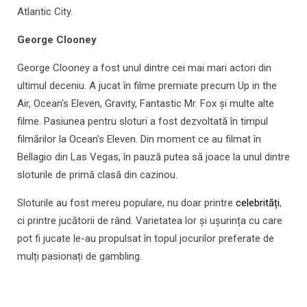
Atlantic City.
George Clooney
George Clooney a fost unul dintre cei mai mari actori din
ultimul deceniu. A jucat în filme premiate precum Up in the
Air, Ocean's Eleven, Gravity, Fantastic Mr. Fox și multe alte
filme. Pasiunea pentru sloturi a fost dezvoltată în timpul
filmărilor la Ocean's Eleven. Din moment ce au filmat în
Bellagio din Las Vegas, în pauză putea să joace la unul dintre
sloturile de primă clasă din cazinou.
Sloturile au fost mereu populare, nu doar printre
celebrități
,
ci printre jucătorii de rând. Varietatea lor și ușurința cu care
pot fi jucate le-au propulsat în topul jocurilor preferate de
mulți pasionați de gambling.