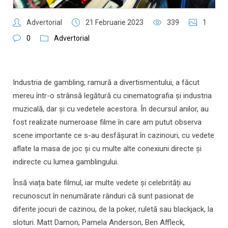
Advertorial
21 Februarie 2023
339
1
0
Advertorial
Industria de gambling, ramură a divertismentului, a făcut
mereu într-o strânsă legătură cu cinematografia și industria
muzicală, dar și cu vedetele acestora. În decursul anilor, au
fost realizate numeroase filme în care am putut observa
scene importante ce s-au desfășurat în cazinouri, cu vedete
aflate la masa de joc și cu multe alte conexiuni directe și
indirecte cu lumea gamblingului.
Însă viața bate filmul, iar multe vedete și celebrități au
recunoscut în nenumărate rânduri că sunt pasionat de
diferite jocuri de cazinou, de la poker, ruletă sau blackjack, la
sloturi. Matt Damon, Pamela Anderson, Ben Affleck,