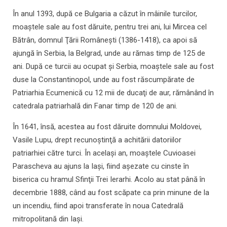
În anul 1393, după ce Bulgaria a căzut în mâinile turcilor,
moaştele sale au fost dăruite, pentru trei ani, lui Mircea cel
Bătrân, domnul Ţării Româneşti (1386-1418), ca apoi să
ajungă în Serbia, la Belgrad, unde au rămas timp de 125 de
ani. După ce turcii au ocupat şi Serbia, moaştele sale au fost
duse la Constantinopol, unde au fost răscumpărate de
Patriarhia Ecumenică cu 12 mii de ducaţi de aur, rămânând în
catedrala patriarhală din Fanar timp de 120 de ani.
În 1641, însă, acestea au fost dăruite domnului Moldovei,
Vasile Lupu, drept recunoştinţă a achitării datoriilor
patriarhiei către turci. În acelaşi an, moaştele Cuvioasei
Parascheva au ajuns la Iaşi, fiind aşezate cu cinste în
biserica cu hramul Sfinţii Trei Ierarhi. Acolo au stat până în
decembrie 1888, când au fost scăpate ca prin minune de la
un incendiu, fiind apoi transferate în noua Catedrală
mitropolitană din Iaşi.