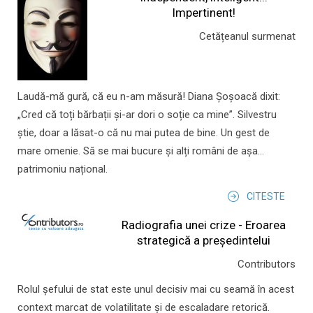
Impertinent!
Cetățeanul surmenat
Laudă-mă gură, că eu n-am măsură! Diana Șoșoacă dixit:
„Cred că toți bărbații și-ar dori o soție ca mine”. Silvestru
știe, doar a lăsat-o că nu mai putea de bine. Un gest de
mare omenie. Să se mai bucure și alți români de așa...
patrimoniu național.
CITESTE
Radiografia unei crize - Eroarea
strategică a președintelui
Contributors
Rolul şefului de stat este unul decisiv mai cu seamă în acest
context marcat de volatilitate şi de escaladare retorică.