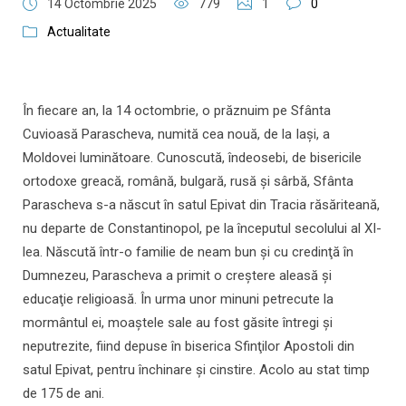
14 Octombrie 2025
779
1
0
Actualitate
În fiecare an, la 14 octombrie, o prăznuim pe Sfânta
Cuvioasă Parascheva, numită cea nouă, de la Iaşi, a
Moldovei luminătoare. Cunoscută, îndeosebi, de bisericile
ortodoxe greacă, română, bulgară, rusă şi sârbă, Sfânta
Parascheva s-a născut în satul Epivat din Tracia răsăriteană,
nu departe de Constantinopol, pe la începutul secolului al XI-
lea. Născută într-o familie de neam bun şi cu credinţă în
Dumnezeu, Parascheva a primit o creştere aleasă şi
educaţie religioasă. În urma unor minuni petrecute la
mormântul ei, moaştele sale au fost găsite întregi şi
neputrezite, fiind depuse în biserica Sfinţilor Apostoli din
satul Epivat, pentru închinare şi cinstire. Acolo au stat timp
de 175 de ani.