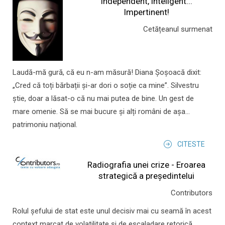
Independent, inteligent...
Impertinent!
Cetățeanul surmenat
Laudă-mă gură, că eu n-am măsură! Diana Șoșoacă dixit:
„Cred că toți bărbații și-ar dori o soție ca mine”. Silvestru
știe, doar a lăsat-o că nu mai putea de bine. Un gest de
mare omenie. Să se mai bucure și alți români de așa...
patrimoniu național.
CITESTE
Radiografia unei crize - Eroarea
strategică a președintelui
Contributors
Rolul şefului de stat este unul decisiv mai cu seamă în acest
context marcat de volatilitate şi de escaladare retorică.