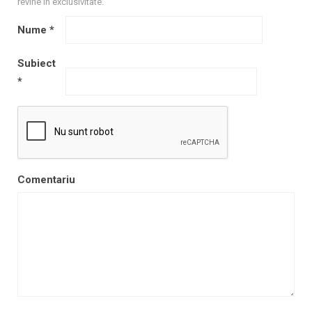
revine în exclusivitate.
Nume
*
Subiect
*
Comentariu