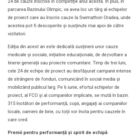
24 de cauze înscrise în competiție anul acesta. În plus, în
parcarea Bazinului Olimpic, va avea loc un târg al echipelor
de proiect care au înscris cauze la Swimathon Oradea, unde
acestea pot fi descoperite și susținute mai apoi de către
vizitatori.
Ediția din acest an este dedicată susținerii unor cauze
medicale și sociale, inițiative educaționale, de dezvoltare a
tinerei generații sau proiecte comunitare. Timp de trei luni,
cele 24 de echipe de proiect au desfășurat campanii intense
de strângere de fonduri, comunicând în social media și
mobilizând publicul larg. Pe 6 iunie, efortul echipelor de
proiect, al FCO și al companiilor implicate, se mută în bazin.
315 înotători de performanță, copii, angajați ai companiilor
locale, oameni de bine, cu toții vor înota pentru cauzele în
care cred.
Premii pentru performanță și spirit de echipă