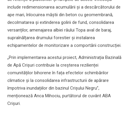
include redimensionarea acumulării și a descărcătorului de
ape mari, înlocuirea măștii din beton cu geomembrană,
decolmatarea și extinderea golirii de fund, consolidarea
versanților, amenajarea albiei râului Topa aval de baraj,
supraînălțarea drumului forestier și instalarea
echipamentelor de monitorizare a comportării construcției.
„Prin implementarea acestui proiect, Administrația Bazinală
de Apă Crișuri contribuie la creșterea rezilienței
comunităților bihorene în fața efectelor schimbărilor
climatice și la consolidarea infrastructurii de apărare
împotriva inundațiilor din bazinul Crișului Negru”,
menționează Anca Mihociu, purtătorul de cuvânt ABA
Crișuri.