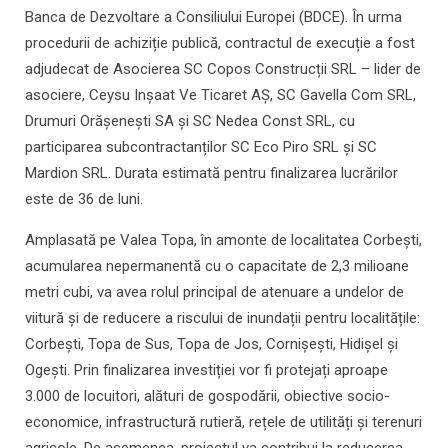
Banca de Dezvoltare a Consiliului Europei (BDCE). În urma
procedurii de achiziție publică, contractul de execuție a fost
adjudecat de Asocierea SC Copos Construcții SRL – lider de
asociere, Ceysu Inșaat Ve Ticaret AȘ, SC Gavella Com SRL,
Drumuri Orășenești SA și SC Nedea Const SRL, cu
participarea subcontractanților SC Eco Piro SRL și SC
Mardion SRL. Durata estimată pentru finalizarea lucrărilor
este de 36 de luni.
Amplasată pe Valea Topa, în amonte de localitatea Corbești,
acumularea nepermanentă cu o capacitate de 2,3 milioane
metri cubi, va avea rolul principal de atenuare a undelor de
viitură și de reducere a riscului de inundații pentru localitățile:
Corbești, Topa de Sus, Topa de Jos, Cornișești, Hidișel și
Ogești. Prin finalizarea investiției vor fi protejați aproape
3.000 de locuitori, alături de gospodării, obiective socio-
economice, infrastructură rutieră, rețele de utilități și terenuri