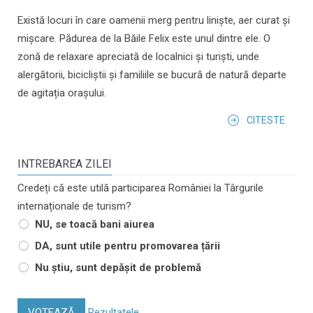
Există locuri în care oamenii merg pentru liniște, aer curat și
mișcare. Pădurea de la Băile Felix este unul dintre ele. O
zonă de relaxare apreciată de localnici și turiști, unde
alergătorii, bicicliștii și familiile se bucură de natură departe
de agitația orașului.
CITESTE
INTREBAREA ZILEI
Credeți că este utilă participarea României la Târgurile
internaționale de turism?
NU, se toacă bani aiurea
DA, sunt utile pentru promovarea țării
Nu știu, sunt depășit de problemă
VOTEAZĂ
Rezultatele