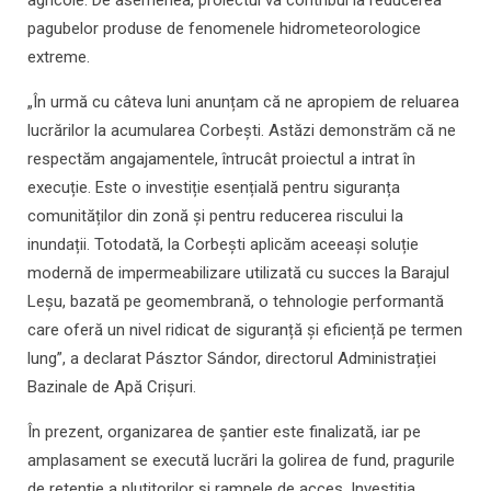
agricole. De asemenea, proiectul va contribui la reducerea
pagubelor produse de fenomenele hidrometeorologice
extreme.
„În urmă cu câteva luni anunțam că ne apropiem de reluarea
lucrărilor la acumularea Corbești. Astăzi demonstrăm că ne
respectăm angajamentele, întrucât proiectul a intrat în
execuție. Este o investiție esențială pentru siguranța
comunităților din zonă și pentru reducerea riscului la
inundații. Totodată, la Corbești aplicăm aceeași soluție
modernă de impermeabilizare utilizată cu succes la Barajul
Leșu, bazată pe geomembrană, o tehnologie performantă
care oferă un nivel ridicat de siguranță și eficiență pe termen
lung”, a declarat Pásztor Sándor, directorul Administrației
Bazinale de Apă Crișuri.
În prezent, organizarea de șantier este finalizată, iar pe
amplasament se execută lucrări la golirea de fund, pragurile
de retenție a plutitorilor și rampele de acces. Investiția