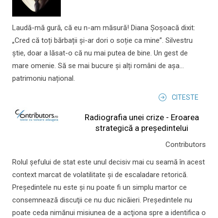
Laudă-mă gură, că eu n-am măsură! Diana Șoșoacă dixit:
„Cred că toți bărbații și-ar dori o soție ca mine”. Silvestru
știe, doar a lăsat-o că nu mai putea de bine. Un gest de
mare omenie. Să se mai bucure și alți români de așa...
patrimoniu național.
CITESTE
Radiografia unei crize - Eroarea
strategică a președintelui
Contributors
Rolul şefului de stat este unul decisiv mai cu seamă în acest
context marcat de volatilitate şi de escaladare retorică.
Preşedintele nu este şi nu poate fi un simplu martor ce
consemnează discuţii ce nu duc nicăieri. Preşedintele nu
poate ceda nimănui misiunea de a acţiona spre a identifica o