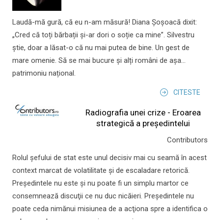
Laudă-mă gură, că eu n-am măsură! Diana Șoșoacă dixit:
„Cred că toți bărbații și-ar dori o soție ca mine”. Silvestru
știe, doar a lăsat-o că nu mai putea de bine. Un gest de
mare omenie. Să se mai bucure și alți români de așa...
patrimoniu național.
CITESTE
Radiografia unei crize - Eroarea
strategică a președintelui
Contributors
Rolul şefului de stat este unul decisiv mai cu seamă în acest
context marcat de volatilitate şi de escaladare retorică.
Preşedintele nu este şi nu poate fi un simplu martor ce
consemnează discuţii ce nu duc nicăieri. Preşedintele nu
poate ceda nimănui misiunea de a acţiona spre a identifica o