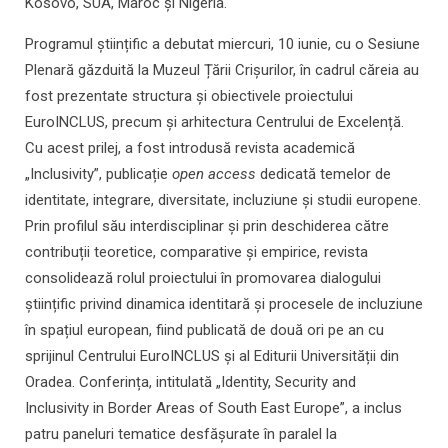
Kosovo, SUA, Maroc și Nigeria.
Programul științific a debutat miercuri, 10 iunie, cu o Sesiune
Plenară găzduită la Muzeul Țării Crișurilor, în cadrul căreia au
fost prezentate structura și obiectivele proiectului
EuroINCLUS, precum și arhitectura Centrului de Excelență.
Cu acest prilej, a fost introdusă revista academică
„Inclusivity”, publicație
open access
dedicată temelor de
identitate, integrare, diversitate, incluziune și studii europene.
Prin profilul său interdisciplinar și prin deschiderea către
contribuții teoretice, comparative și empirice, revista
consolidează rolul proiectului în promovarea dialogului
științific privind dinamica identitară și procesele de incluziune
în spațiul european, fiind publicată de două ori pe an cu
sprijinul Centrului EuroINCLUS și al Editurii Universității din
Oradea. Conferința, intitulată „Identity, Security and
Inclusivity in Border Areas of South East Europe”, a inclus
patru paneluri tematice desfășurate în paralel la