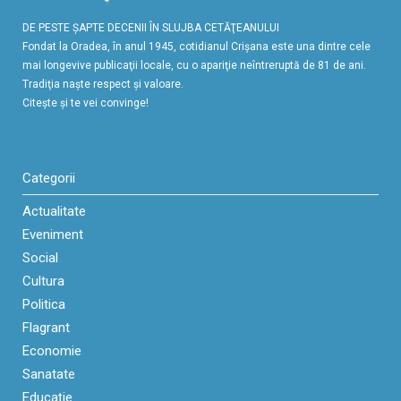
DE PESTE ŞAPTE DECENII ÎN SLUJBA CETĂŢEANULUI
Fondat la Oradea, în anul 1945, cotidianul Crişana este una dintre cele
mai longevive publicaţii locale, cu o apariţie neîntreruptă de 81 de ani.
Tradiţia naşte respect şi valoare.
Citeşte şi te vei convinge!
Categorii
Actualitate
Eveniment
Social
Cultura
Politica
Flagrant
Economie
Sanatate
Educaţie