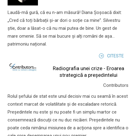
Laudă-mă gură, că eu n-am măsură! Diana Șoșoacă dixit:
„Cred că toți bărbații și-ar dori o soție ca mine”. Silvestru
știe, doar a lăsat-o că nu mai putea de bine. Un gest de
mare omenie. Să se mai bucure și alți români de așa...
patrimoniu național.
CITESTE
Radiografia unei crize - Eroarea
strategică a președintelui
Contributors
Rolul şefului de stat este unul decisiv mai cu seamă în acest
context marcat de volatilitate şi de escaladare retorică.
Preşedintele nu este şi nu poate fi un simplu martor ce
consemnează discuţii ce nu duc nicăieri. Preşedintele nu
poate ceda nimănui misiunea de a acţiona spre a identifica o
cale spre desemnarea unui nou premier.