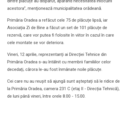
dintre plăcuțe au dispărut, apărând necesitatea înlocuirii
acestora”, menţionează municipalitatea orădeană.
Primăria Oradea a refăcut cele 75 de plăcuțe lipsă, iar
Asociația Zi de Bine a făcut un set de 101 plăcuțe de
rezervă, care vor putea fi folosite în viitor în cazul în care
cele montate se vor deteriora.
Vineri, 12 aprilie, reprezentanți ai Direcției Tehnice din
Primăria Oradea s-au întâlnit cu membrii familiilor celor
decedați, cărora le-au fost înmânate noile plăcuțe.
Cei care nu au reușit să ajungă sunt așteptați să le ridice de
la Primăria Oradea, camera 231 C (etaj II - Direcția Tehnică),
de luni până vineri, între orele 8.00 - 15.00.