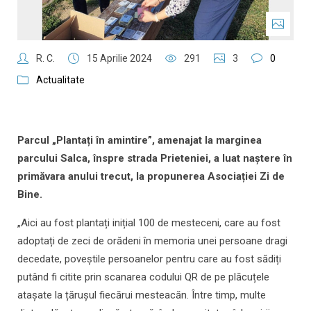
R. C.
15 Aprilie 2024
291
3
0
Actualitate
Parcul „Plantați în amintire”, amenajat la marginea
parcului Salca, înspre strada Prieteniei, a luat naștere în
primăvara anului trecut, la propunerea Asociației Zi de
Bine.
„Aici au fost plantați inițial 100 de mesteceni, care au fost
adoptați de zeci de orădeni în memoria unei persoane dragi
decedate, poveștile persoanelor pentru care au fost sădiți
putând fi citite prin scanarea codului QR de pe plăcuțele
atașate la țărușul fiecărui mesteacăn. Între timp, multe