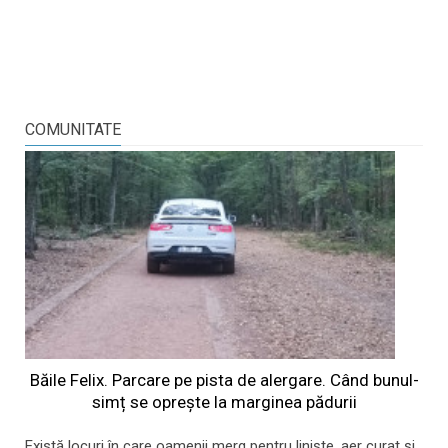
COMUNITATE
Băile Felix. Parcare pe pista de alergare. Când bunul-
simț se oprește la marginea pădurii
Există locuri în care oamenii merg pentru liniște, aer curat și