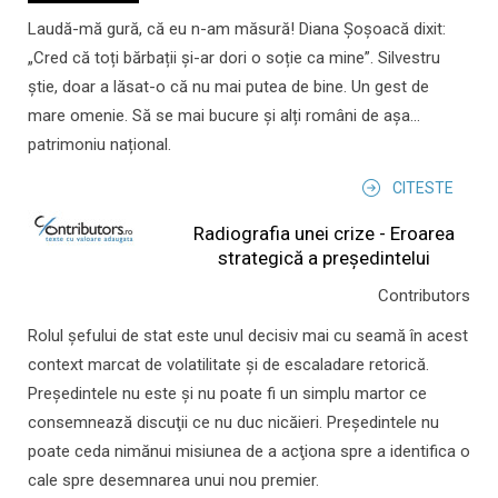
Laudă-mă gură, că eu n-am măsură! Diana Șoșoacă dixit:
„Cred că toți bărbații și-ar dori o soție ca mine”. Silvestru
știe, doar a lăsat-o că nu mai putea de bine. Un gest de
mare omenie. Să se mai bucure și alți români de așa...
patrimoniu național.
CITESTE
Radiografia unei crize - Eroarea
strategică a președintelui
Contributors
Rolul şefului de stat este unul decisiv mai cu seamă în acest
context marcat de volatilitate şi de escaladare retorică.
Preşedintele nu este şi nu poate fi un simplu martor ce
consemnează discuţii ce nu duc nicăieri. Preşedintele nu
poate ceda nimănui misiunea de a acţiona spre a identifica o
cale spre desemnarea unui nou premier.