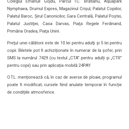
Colegiul Emanuil Gojdu, Parcul I.C. Brătianu, Aquapark
Nymphaea, Drumul Expres, Magazinul Crişul, Palatul Copiilor,
Palatul Baroc, Şirul Canonicilor, Gara Centrală, Palatul Poştei,
Palatul Justiţiei, Casa Darvas, Piaţa Regele Ferdinand,
Primăria Oradea, Piaţa Unirii.
Preţul unei călătorii este de 10 lei pentru adulţi şi 5 lei pentru
copii. Biletele pot fi achiziționate în numerar de la șofer, prin
SMS la numărul 7429 (cu textul „CTA” pentru adulți și „CTR”
pentru copii) sau prin aplicația mobilă 24PAY.
O.T.L. menționează că, în caz de averse de ploaie, programul
poate fi modificat, cursele fiind anulate temporar în funcție
de condițiile atmosferice.