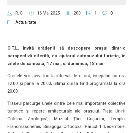
R. C.
16 Mai 2025
200
1
0
Actualitate
O.T.L. invită orădenii să descopere orașul dintr-o
perspectivă diferită, cu ajutorul autobuzului turistic, în
zilele de sâmbătă, 17 mai, și duminică, 18 mai.
Cursele vor avea loc la interval de o oră, începând cu ora
12.00 și până la 20.00, ultima cursă fiind programată la ora
20.00.
Traseul parcurge unele dintre cele mai importante obiective
turistice și repere arhitecturale ale orașului: Piaţa Unirii,
Grădina Zoologică, Muzeul Ţării Crişurilor, Templul
Francmasoneriei, Sinagoga Ortodoxă, Parcul 1 Decembrie,