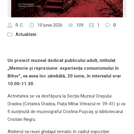
R. C.
10 Iunie 2026
109
1
0
Actualitate
Un proiect muzeal dedicat publicului adult, intitulat
„Memorie și represiune: experiența comunismului în
Bihor”, va avea loc sâmbătă, 20 iunie, în intervalul orar
10.00-11.30.
Activitatea se va desfășura la Secția Muzeul Orașului
Oradea (Cetatea Oradea, Piața Mihai Viteazul nr. 39-41) și va
fi susținută de muzeograful Cristina Pușcaș și bibliotecarul
Cristian Negru.
Atelierul va reuni ghidajul tematic în cadrul expoziției