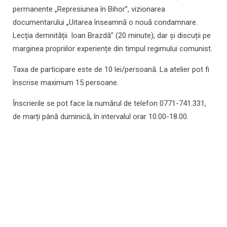
permanente „Represiunea în Bihor”, vizionarea
documentarului „Uitarea înseamnă o nouă condamnare.
Lecția demnității. Ioan Brazdă” (20 minute), dar și discuții pe
marginea propriilor experiențe din timpul regimului comunist.
Taxa de participare este de 10 lei/persoană. La atelier pot fi
înscrise maximum 15 persoane.
Înscrierile se pot face la numărul de telefon 0771-741.331,
de marți până duminică, în intervalul orar 10.00-18.00.