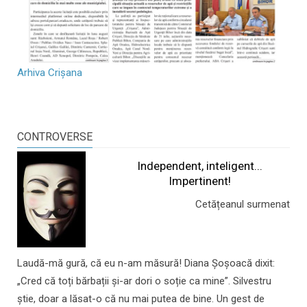
Arhiva Crișana
CONTROVERSE
Independent, inteligent...
Impertinent!
Cetățeanul surmenat
Laudă-mă gură, că eu n-am măsură! Diana Șoșoacă dixit:
„Cred că toți bărbații și-ar dori o soție ca mine”. Silvestru
știe, doar a lăsat-o că nu mai putea de bine. Un gest de