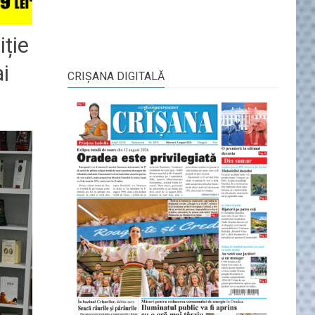
iție
i
CRIŞANA DIGITALĂ