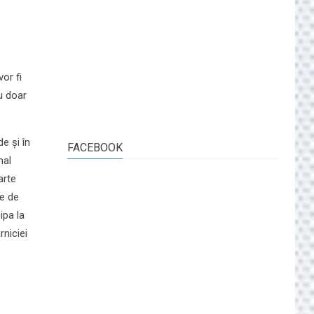
vor fi
u doar
e și în
FACEBOOK
nal
arte
re de
ipa la
rniciei