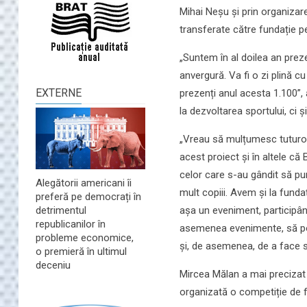
Mihai Neșu și prin organizar
transferate către fundație pe
„Suntem în al doilea an prez
anvergură. Va fi o zi plină cu
EXTERNE
prezenți anul acesta 1.100”,
la dezvoltarea sportului, ci și
„Vreau să mulțumesc tuturor c
acest proiect și în altele c
celor care s-au gândit să pu
Alegătorii americani îi
mult copiii. Avem și la fund
preferă pe democrați în
așa un eveniment, participând
detrimentul
republicanilor în
asemenea evenimente, să poată 
probleme economice,
și, de asemenea, de a face s
o premieră în ultimul
deceniu
Mircea Mălan a mai precizat 
organizată o competiție de fot