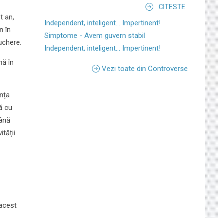
CITESTE
t an,
Independent, inteligent... Impertinent!
n în
Simptome - Avem guvern stabil
uchere.
Independent, inteligent... Impertinent!
nă în
Vezi toate din Controverse
anța
ă cu
mână
ității
 acest