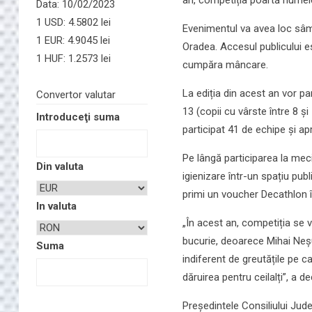
Data: 10/02/2023
1 USD: 4.5802 lei
Evenimentul va avea loc sâmbă
1 EUR: 4.9045 lei
Oradea. Accesul publicului es
1 HUF: 1.2573 lei
cumpăra mâncare.
La ediția din acest an vor pa
Convertor valutar
13 (copii cu vârste între 8 și
Introduceţi suma
participat 41 de echipe și ap
Pe lângă participarea la meci
Din valuta
igienizare într-un spațiu pub
primi un voucher Decathlon î
In valuta
„În acest an, competiția se 
bucurie, deoarece Mihai Neș
Suma
indiferent de greutățile pe c
dăruirea pentru ceilalți”, a d
Președintele Consiliului Jude