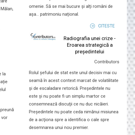
care
omenie. Să se mai bucure și alți români de
 Mălan,
așa... patrimoniu național.
CITESTE
e
Radiografia unei crize -
Eroarea strategică a
președintelui
Contributors
Rolul şefului de stat este unul decisiv mai cu
 la
seamă în acest context marcat de volatilitate
cație
şi de escaladare retorică. Preşedintele nu
elul
este şi nu poate fi un simplu martor ce
consemnează discuţii ce nu duc nicăieri.
împreună
Preşedintele nu poate ceda nimănui misiunea
 vor
de a acţiona spre a identifica o cale spre
desemnarea unui nou premier.