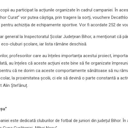
copii au participat la acțiunile organizate în cadrul campaniei. În aces
Bihor Curat” vor putea câștiga, prin tragere la sorți, vouchere Decathlo
e, pentru achiziția de echipamente sportive. Vor fi acordate 252 de vo
lar general la Inspectoratul Școlar Județean Bihor, a menţionat că pâ
 eco-cluburi școlare, iar lista rămâne deschisă.
ilor, profesorilor care au înțeles importanța acestui proiect, import
dată, au înțeles că aceste acțiuni este bine să fie organizate împreun
ii, pentru că ne dorim ca aceste comportamente sănătoase să nu ră
școlar, la proximitatea școlii, ci ele să devină o parte constantă a activ
t Alin Ștefănuț.
eșu”
i este dedicată cluburilor de fotbal de juniori din județul Bihor. În
e Cupa Curățeniei „Mihai Neșu”.