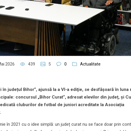
Mai 2026
439
5
0
Actualitate
n județul Bihor”, ajunsă la a VI-a ediţie, se desfășoară în luna 
pale: concursul „Bihor Curat”, adresat elevilor din județ, și C
dicată cluburilor de fotbal de juniori acreditate la Asociația
.
e în 2021 cu o idee simplă: un județ curat nu se face doar prin con