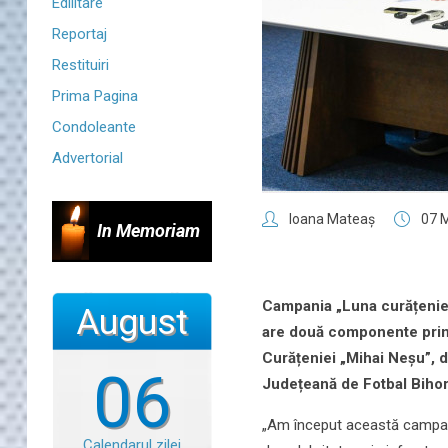
Edilitare
Reportaj
Restituiri
Prima Pagina
Condoleante
Advertorial
Ioana Mateaş
07 
In Memoriam
Campania „Luna curățeniei î
August
are două componente princi
Curățeniei „Mihai Neșu”, de
06
Județeană de Fotbal Bihor
„Am început această campani
Calendarul zilei