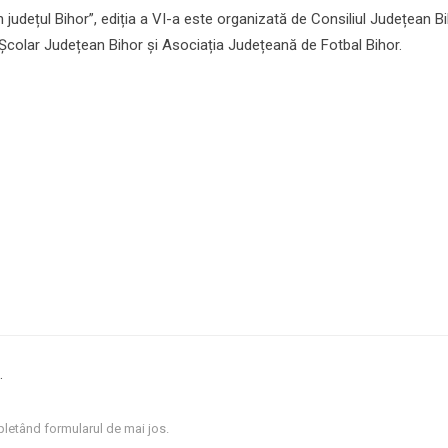
județul Bihor”, ediția a VI-a este organizată de Consiliul Județean Bi
 Școlar Județean Bihor și Asociația Județeană de Fotbal Bihor.
.
letând formularul de mai jos.