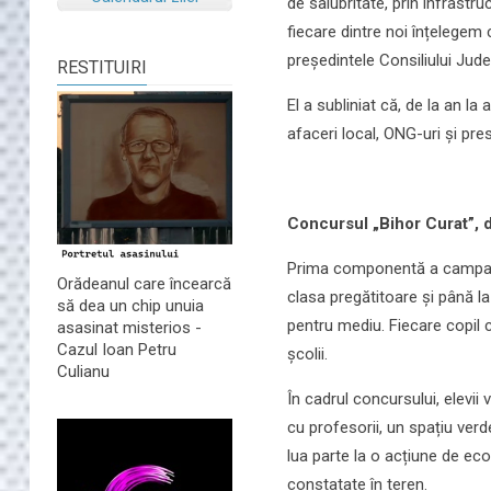
de salubritate, prin infrastru
fiecare dintre noi înțelegem 
președintele Consiliului Jude
RESTITUIRI
El a subliniat că, de la an la 
afaceri local, ONG-uri și pre
Concursul „Bihor Curat”, d
Prima componentă a campaniei
Orădeanul care încearcă
clasa pregătitoare și până la
să dea un chip unuia
pentru mediu. Fiecare copil c
asasinat misterios -
Cazul Ioan Petru
școlii.
Culianu
În cadrul concursului, elevii 
cu profesorii, un spațiu verd
lua parte la o acțiune de ecol
constatate în teren.