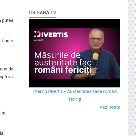
CRIŞANA TV
a putea
la Under
u
iune de
hipă va
Interviu Divertis - Austeritatea face români
fericiți
Vezi toate
 și
ia