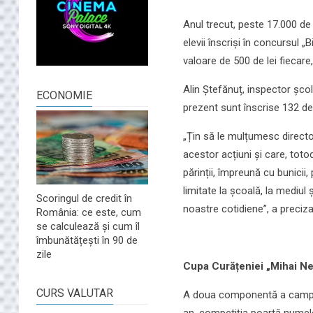
Anul trecut, peste 17.000 de 
elevii înscriși în concursul „
valoare de 500 de lei fiecar
Alin Ștefănuț, inspector șco
ECONOMIE
prezent sunt înscrise 132 de
„Țin să le mulțumesc director
acestor acțiuni și care, toto
părinții, împreună cu bunic
limitate la școală, la mediul 
Scoringul de credit în
noastre cotidiene”, a preciza
România: ce este, cum
se calculează și cum îl
îmbunătățești în 90 de
zile
Cupa Curățeniei „Mihai N
CURS VALUTAR
A doua componentă a campanie
an, competiția poartă numel