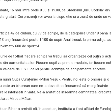
tă, 16 mai, între orele 8.00 și 19.00, pe Stadionul „Iuliu Bodola” din
te gratuit. Cei prezenți vor avea la dispoziție și o zonă de unde se v
rticipa 42 de cluburi, cu 77 de echipe, de la categoriile Under 9 până 
 13 ani), însumând peste 1.100 de copii. Anul trecut, la prima ediție, a
roximativ 600 de sportivi.
urile de fotbal, fiecare echipă va trebui să organizeze cel puțin o acț
lic din comunitatea lor. Fiecare copil va primi o medalie, iar fiecare ec
n valoare de 1.500 de lei pentru achiziția de echipamente sportive.
va numi Cupa Curățeniei «Mihai Neșu». Pentru noi este o onoare și o
u este un bihorean care ne-a dovedit ce înseamnă să mergi înainte
are le întâlnești în viață. Ne-a arătat ce înseamnă demnitatea, credința
eclarat Mircea Mălan.
țean Bihor a amintit că, în acest an, instituția a fost alături de Fundaț