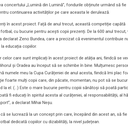
ea concertului „Lumină din Lumină”, fondurile obținute urmând să fie
ntru continuarea activităților pe care aceasta le derulează.
enți în acest proiect. Față de anul trecut, această competiție capătă
 fotbal, cu bucurie pentru acești copii prezenți. De la 600 anul trecut, 
 a declarat Zeno Bundea, care a precizat că evenimentul contribuie n
 la educația copiilor.
elor care sunt implicați în acest proiect de atâția ani, fiindcă se ved
ă Bihorul și Oradea au început să se schimbe în bine. Mulțumesc perso
nă numele meu la Cupa Curățeniei de anul acesta, fiindcă îmi plac fo
ație foarte mulți copii care, din păcate, momentan, nu pot să se bucu
 la el. (...) Este o mare bucurie pentru copiii sănătoși să poată partic
fi educați în spiritul acesta al curățeniei, al responsabilității, al hă
port”, a declarat Mihai Neșu.
că se lucrează la un concept prin care, începând din acest an, să fie
bal dedicată copiilor cu dizabilități, la nivel județean.