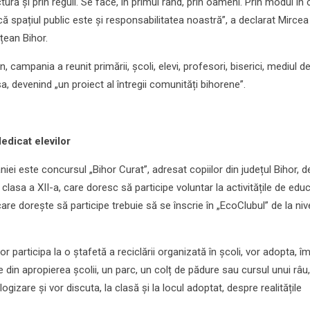
ctură și prin reguli. Se face, în primul rând, prin oameni. Prin modul în 
că spațiul public este și responsabilitatea noastră”, a declarat Mircea
țean Bihor.
an, campania a reunit primării, școli, elevi, profesori, biserici, mediul d
sa, devenind „un proiect al întregii comunități bihorene”.
edicat elevilor
 este concursul „Bihor Curat”, adresat copiilor din județul Bihor, de
 clasa a XII-a, care doresc să participe voluntar la activitățile de edu
are dorește să participe trebuie să se înscrie în „EcoClubul” de la niv
vor participa la o ștafetă a reciclării organizată în școli, vor adopta, 
e din apropierea școlii, un parc, un colț de pădure sau cursul unui râu,
ogizare și vor discuta, la clasă și la locul adoptat, despre realitățile