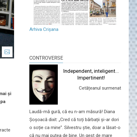
Arhiva Crișana
CONTROVERSE
Independent, inteligent...
Impertinent!
Cetățeanul surmenat
mai și
upa
Laudă-mă gură, că eu n-am măsură! Diana
Șoșoacă dixit: „Cred că toți bărbații și-ar dori
o soție ca mine”. Silvestru știe, doar a lăsat-o
tracte
că nu mai putea de bine. Un gest de mare