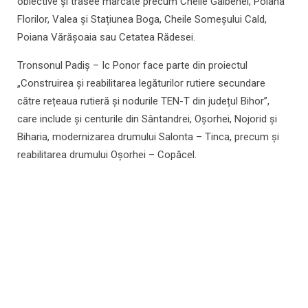
obiective și trasee marcate precum Cheile Galbenei, Poiana
Florilor, Valea și Stațiunea Boga, Cheile Someșului Cald,
Poiana Vărășoaia sau Cetatea Rădesei.
Tronsonul Padiș – Ic Ponor face parte din proiectul
„Construirea și reabilitarea legăturilor rutiere secundare
către rețeaua rutieră și nodurile TEN-T din județul Bihor”,
care include și centurile din Sântandrei, Oșorhei, Nojorid și
Biharia, modernizarea drumului Salonta – Tinca, precum și
reabilitarea drumului Oșorhei – Copăcel.