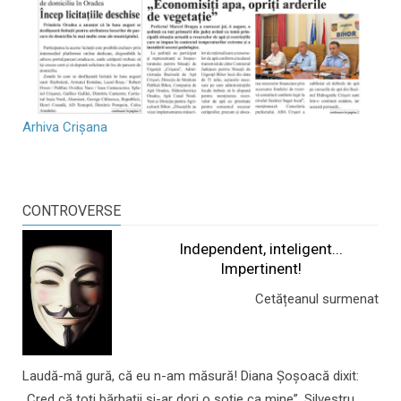
Arhiva Crișana
CONTROVERSE
Independent, inteligent...
Impertinent!
Cetățeanul surmenat
Laudă-mă gură, că eu n-am măsură! Diana Șoșoacă dixit:
„Cred că toți bărbații și-ar dori o soție ca mine”. Silvestru