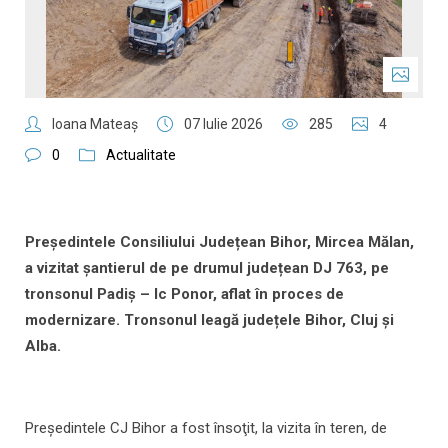
Ioana Mateaş
07 Iulie 2026
285
4
0
Actualitate
Președintele Consiliului Județean Bihor, Mircea Mălan,
a vizitat şantierul de pe drumul județean DJ 763, pe
tronsonul Padiș – Ic Ponor, aflat în proces de
modernizare. Tronsonul leagă județele Bihor, Cluj și
Alba.
Preşedintele CJ Bihor a fost însoţit, la vizita în teren, de