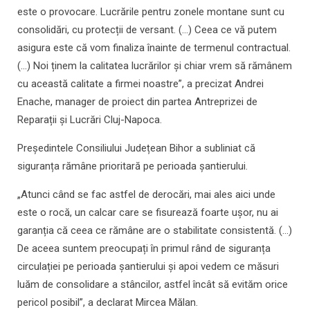
este o provocare. Lucrările pentru zonele montane sunt cu
consolidări, cu protecții de versant. (...) Ceea ce vă putem
asigura este că vom finaliza înainte de termenul contractual.
(...) Noi ținem la calitatea lucrărilor și chiar vrem să rămânem
cu această calitate a firmei noastre”, a precizat Andrei
Enache, manager de proiect din partea Antreprizei de
Reparații și Lucrări Cluj-Napoca.
Președintele Consiliului Județean Bihor a subliniat că
siguranța rămâne prioritară pe perioada șantierului.
„Atunci când se fac astfel de derocări, mai ales aici unde
este o rocă, un calcar care se fisurează foarte ușor, nu ai
garanția că ceea ce rămâne are o stabilitate consistentă. (...)
De aceea suntem preocupați în primul rând de siguranța
circulației pe perioada șantierului și apoi vedem ce măsuri
luăm de consolidare a stâncilor, astfel încât să evităm orice
pericol posibil”, a declarat Mircea Mălan.