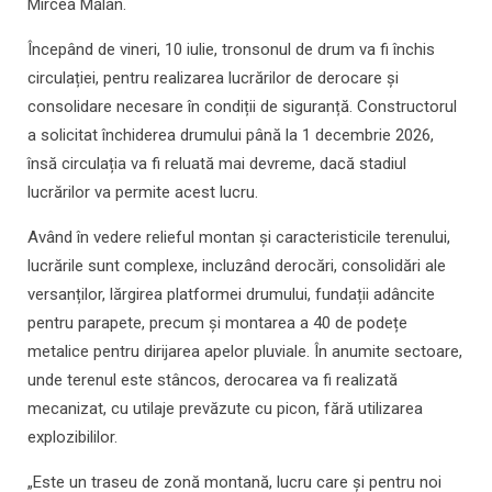
Mircea Mălan.
Începând de vineri, 10 iulie, tronsonul de drum va fi închis
circulației, pentru realizarea lucrărilor de derocare și
consolidare necesare în condiții de siguranță. Constructorul
a solicitat închiderea drumului până la 1 decembrie 2026,
însă circulația va fi reluată mai devreme, dacă stadiul
lucrărilor va permite acest lucru.
Având în vedere relieful montan și caracteristicile terenului,
lucrările sunt complexe, incluzând derocări, consolidări ale
versanților, lărgirea platformei drumului, fundații adâncite
pentru parapete, precum și montarea a 40 de podețe
metalice pentru dirijarea apelor pluviale. În anumite sectoare,
unde terenul este stâncos, derocarea va fi realizată
mecanizat, cu utilaje prevăzute cu picon, fără utilizarea
explozibililor.
„Este un traseu de zonă montană, lucru care și pentru noi