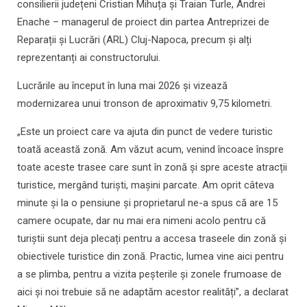
consilierii județeni Cristian Mihuța și Traian Turle, Andrei
Enache – managerul de proiect din partea Antreprizei de
Reparații și Lucrări (ARL) Cluj-Napoca, precum și alți
reprezentanți ai constructorului.
Lucrările au început în luna mai 2026 și vizează
modernizarea unui tronson de aproximativ 9,75 kilometri.
„Este un proiect care va ajuta din punct de vedere turistic
toată această zonă. Am văzut acum, venind încoace înspre
toate aceste trasee care sunt în zonă și spre aceste atracții
turistice, mergând turiști, mașini parcate. Am oprit câteva
minute și la o pensiune și proprietarul ne-a spus că are 15
camere ocupate, dar nu mai era nimeni acolo pentru că
turiștii sunt deja plecați pentru a accesa traseele din zonă și
obiectivele turistice din zonă. Practic, lumea vine aici pentru
a se plimba, pentru a vizita peșterile și zonele frumoase de
aici și noi trebuie să ne adaptăm acestor realități”, a declarat