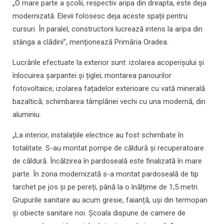
„O mare parte a școlii, respectiv aripa din dreapta, este deja
modernizată. Elevii folosesc deja aceste spații pentru
cursuri. În paralel, constructorii lucrează intens la aripa din
stânga a clădirii”, menţionează Primăria Oradea.
Lucrările efectuate la exterior sunt: izolarea acoperișului și
înlocuirea șarpantei și țiglei; montarea panourilor
fotovoltaice; izolarea fațadelor exterioare cu vată minerală
bazaltică; schimbarea tâmplăriei vechi cu una modernă, din
aluminiu.
„La interior, instalațiile electrice au fost schimbate în
totalitate. S-au montat pompe de căldură și recuperatoare
de căldură. Încălzirea în pardoseală este finalizată în mare
parte. În zona modernizată s-a montat pardoseală de tip
tarchet pe jos și pe pereți, până la o înălțime de 1,5 metri.
Grupurile sanitare au acum gresie, faianță, uși din termopan
și obiecte sanitare noi. Școala dispune de camere de