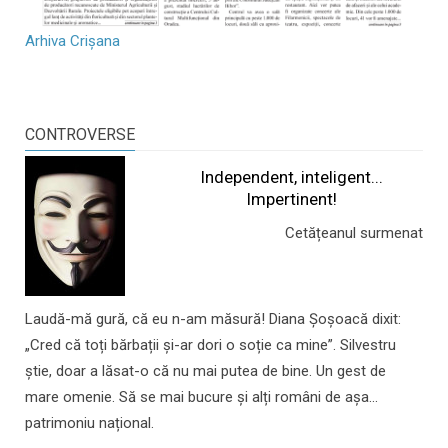
Arhiva Crișana
CONTROVERSE
Independent, inteligent...
Impertinent!
Cetățeanul surmenat
Laudă-mă gură, că eu n-am măsură! Diana Șoșoacă dixit:
„Cred că toți bărbații și-ar dori o soție ca mine”. Silvestru
știe, doar a lăsat-o că nu mai putea de bine. Un gest de
mare omenie. Să se mai bucure și alți români de așa...
patrimoniu național.