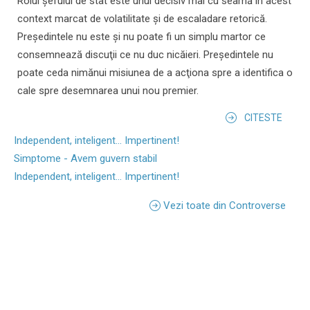
Rolul şefului de stat este unul decisiv mai cu seamă în acest
context marcat de volatilitate şi de escaladare retorică.
Preşedintele nu este şi nu poate fi un simplu martor ce
consemnează discuţii ce nu duc nicăieri. Preşedintele nu
poate ceda nimănui misiunea de a acţiona spre a identifica o
cale spre desemnarea unui nou premier.
CITESTE
Independent, inteligent... Impertinent!
Simptome - Avem guvern stabil
Independent, inteligent... Impertinent!
Vezi toate din Controverse