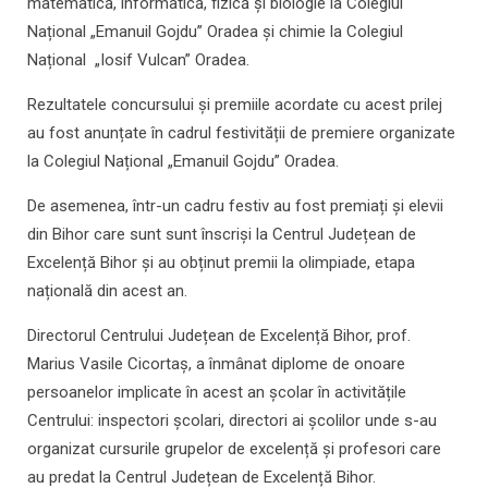
matematică, informatică, fizică și biologie la Colegiul
Național „Emanuil Gojdu” Oradea și chimie la Colegiul
Național „Iosif Vulcan” Oradea.
Rezultatele concursului și premiile acordate cu acest prilej
au fost anunțate în cadrul festivității de premiere organizate
la Colegiul Național „Emanuil Gojdu” Oradea.
De asemenea, într-un cadru festiv au fost premiați și elevii
din Bihor care sunt sunt înscriși la Centrul Județean de
Excelență Bihor și au obținut premii la olimpiade, etapa
națională din acest an.
Directorul Centrului Județean de Excelență Bihor, prof.
Marius Vasile Cicortaș, a înmânat diplome de onoare
persoanelor implicate în acest an școlar în activitățile
Centrului: inspectori școlari, directori ai școlilor unde s-au
organizat cursurile grupelor de excelență și profesori care
au predat la Centrul Județean de Excelență Bihor.