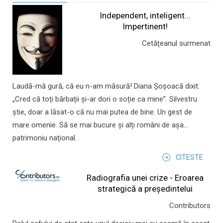
Independent, inteligent...
Impertinent!
Cetățeanul surmenat
Laudă-mă gură, că eu n-am măsură! Diana Șoșoacă dixit:
„Cred că toți bărbații și-ar dori o soție ca mine”. Silvestru
știe, doar a lăsat-o că nu mai putea de bine. Un gest de
mare omenie. Să se mai bucure și alți români de așa...
patrimoniu național.
CITESTE
Radiografia unei crize - Eroarea
strategică a președintelui
Contributors