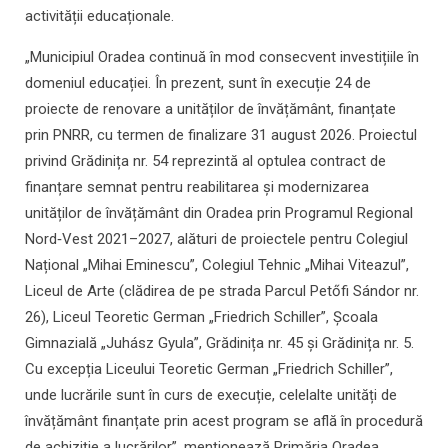
activității educaționale.
„Municipiul Oradea continuă în mod consecvent investițiile în
domeniul educației. În prezent, sunt în execuție 24 de
proiecte de renovare a unităților de învățământ, finanțate
prin PNRR, cu termen de finalizare 31 august 2026. Proiectul
privind Grădinița nr. 54 reprezintă al optulea contract de
finanțare semnat pentru reabilitarea și modernizarea
unităților de învățământ din Oradea prin Programul Regional
Nord‑Vest 2021–2027, alături de proiectele pentru Colegiul
Național „Mihai Eminescu”, Colegiul Tehnic „Mihai Viteazul”,
Liceul de Arte (clădirea de pe strada Parcul Petőfi Sándor nr.
26), Liceul Teoretic German „Friedrich Schiller”, Școala
Gimnazială „Juhász Gyula”, Grădinița nr. 45 și Grădinița nr. 5.
Cu excepția Liceului Teoretic German „Friedrich Schiller”,
unde lucrările sunt în curs de execuție, celelalte unități de
învățământ finanțate prin acest program se află în procedură
de achiziție a lucrărilor”, menţionează Primăria Oradea.