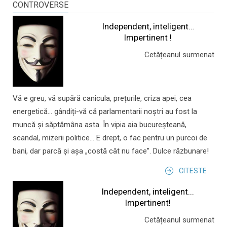
CONTROVERSE
Independent, inteligent…
Impertinent !
Cetățeanul surmenat
Vă e greu, vă supără canicula, prețurile, criza apei, cea
energetică... gândiți-vă că parlamentarii noștri au fost la
muncă și săptămâna asta. În vipia aia bucureșteană,
scandal, mizerii politice... E drept, o fac pentru un purcoi de
bani, dar parcă și așa „costă cât nu face”. Dulce răzbunare!
CITESTE
Independent, inteligent...
Impertinent!
Cetățeanul surmenat