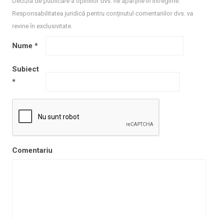
Decizia de publicare a opiniilor dvs. ne aparţine în întregime.
Responsabilitatea juridică pentru conţinutul comentariilor dvs. va
revine în exclusivitate.
Nume
*
Subiect
*
Comentariu