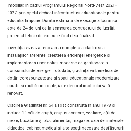
Imobiliar, în cadrul Programului Regional Nord‑Vest 2021–
2027, prin apelul dedicat infrastructurii educaționale pentru
educația timpurie. Durata estimată de execuție a lucrărilor
este de 24 de luni de la semnarea contractului de lucrări,
proiectul tehnic de execuție fiind deja finalizat.
Investiția vizează renovarea completă a clădirii și a
instalațiilor aferente, creșterea eficienței energetice și
implementarea unor soluții moderne de gestionare a
consumului de energie. Totodată, grădinița va beneficia de
dotări corespunzătoare și spații educaționale modernizate,
curate și multifuncționale, iar exteriorul imobilului va fi
renovat.
Clădirea Grădiniței nr. 54 a fost construită în anul 1978 și
include 12 săli de grupă, grupuri sanitare, vestiare, săli de
mese, bucătărie și bloc alimentar, magazie, sală de materiale
didactice, cabinet medical și alte spații necesare desfășurării