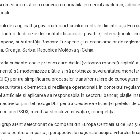
 și un economist cu o carieră remarcabilă în mediul academic, adminis
ionale.
iali de rang înalt și guvernatori ai băncilor centrale din întreaga Europ
factori de decizie din instituții financiare private și internaționale, inc
ropene, ai Autorității Bancare Europene și ai organismelor de reglem
ia, Croația, Serbia, Republica Moldova și Cehia.
rda subiecte-cheie precum euro digital (viitoarea monedă digitală a 
enită să modernizeze plățile și să protejeze suveranitatea monetar
EUID) pentru simplificarea proceselor transfrontaliere de cunoaștere 
, securitatea cibernetică și reziliența operațională în contextul regula
artificiale și aplicarea sa responsabilă în sectorul bancar, plățile ins
activelor prin tehnologii DLT pentru creșterea eficienței piețelor de c
ance prin PSD3, menit să stimuleze inovația și competiția.
 un grup atent selecționat de companii din Europa Centrală și de Est și 
cenă pentru a împărtăși perspectivele naționale asupra viitorului fina