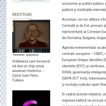
economie și politici publice
publică și instituțiile internaț
RESTITUIRI
Acestuia i se vor alătura ofic
Centrală și de Est, precum și 
reprezentanți ai Comisiei Eu
din România, Bulgaria, Ungar
Agenda evenimentului va abo
centrale europene – CBDC, m
European Unique Identifier (
Orădeanul care încearcă
clientelei (KYC) și verificare
să dea un chip unuia
asasinat misterios -
DORA, guvernanța inteligenței 
Cazul Ioan Petru
(SEPA SCT Inst), tokenizarea 
Culianu
și evoluția cadrului open fin
În cadrul acestei inițiative,
regiunea baltică va urca pe s