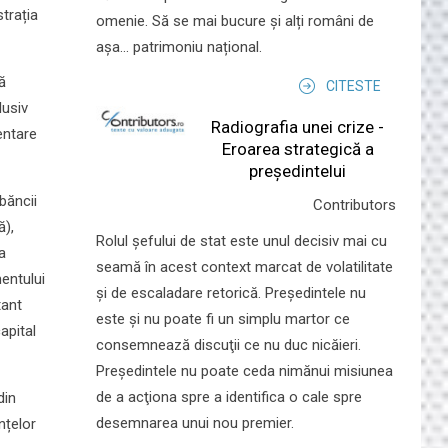
trația
omenie. Să se mai bucure și alți români de
așa... patrimoniu național.
ă
CITESTE
lusiv
Radiografia unei crize -
entare
Eroarea strategică a
președintelui
băncii
Contributors
ă),
Rolul şefului de stat este unul decisiv mai cu
a
seamă în acest context marcat de volatilitate
mentului
şi de escaladare retorică. Preşedintele nu
tant
este şi nu poate fi un simplu martor ce
apital
consemnează discuţii ce nu duc nicăieri.
Preşedintele nu poate ceda nimănui misiunea
de a acţiona spre a identifica o cale spre
din
desemnarea unui nou premier.
nțelor