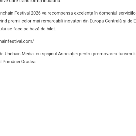
ptive care transformă industria.
Unchain Festival 2026 va recompensa excelența în domeniul serviciilo
erind premii celor mai remarcabili inovatori din Europa Centrală și de E
lui se face pe bază de bilet.
chainfestival.com/
e Unchain Media, cu sprijinul Asociației pentru promovarea turismulu
al Primăriei Oradea.