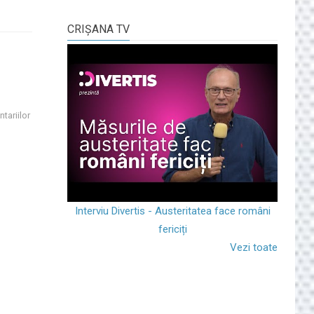
CRIŞANA TV
tariilor
Interviu Divertis - Austeritatea face români
fericiți
Vezi toate