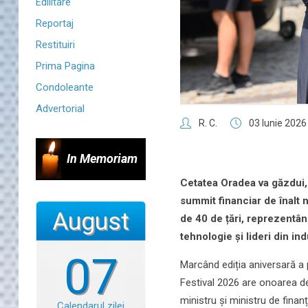
Edilitare
Reportaj
Restituiri
Prima Pagina
Condoleante
Advertorial
R. C.
03 Iunie 2026
In Memoriam
Cetatea Oradea va g
ă
zdui
summit financiar de
î
nalt 
August
de 40 de
ță
ri, reprezent
â
n
tehnologie
ș
i lideri din in
07
Marcând ediția aniversară a 
Festival 2026 are onoarea de 
ministru și ministru de finan
Calendarul zilei