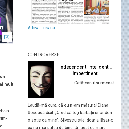
Arhiva Crișana
CONTROVERSE
Independent, inteligent...
Impertinent!
 un
Cetățeanul surmenat
ai mult
Laudă-mă gură, că eu n-am măsură! Diana
chain
Șoșoacă dixit: „Cred că toți bărbații și-ar dori
prim-
o soție ca mine”. Silvestru știe, doar a lăsat-o
re
că nu mai putea de bine. Un gest de mare