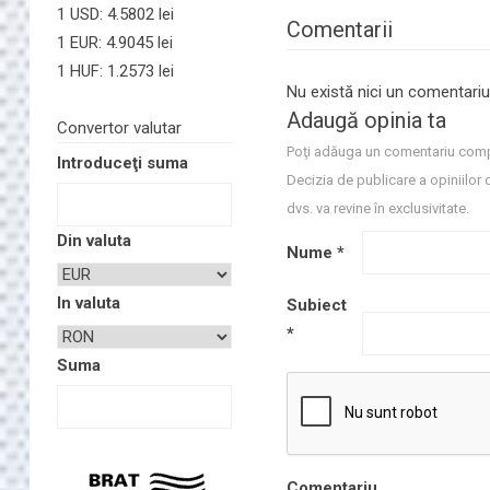
1 USD: 4.5802 lei
Comentarii
1 EUR: 4.9045 lei
1 HUF: 1.2573 lei
Nu există nici un comentariu
Adaugă opinia ta
Convertor valutar
Poţi adăuga un comentariu comp
Introduceţi suma
Decizia de publicare a opiniilor 
dvs. va revine în exclusivitate.
Din valuta
Nume
*
In valuta
Subiect
*
Suma
Comentariu