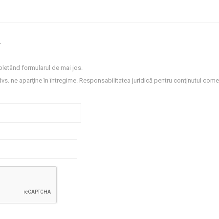
.
letând formularul de mai jos.
dvs. ne aparţine în întregime. Responsabilitatea juridică pentru conţinutul comen