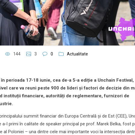
144
3
0
Actualitate
,
î
n perioada 17-18 iunie, cea de-a 5-a edi
ț
ie a Unchain Festival,
nivel care va reuni peste 900 de lideri
ș
i factori de decizie din m
d institu
ț
ii financiare, autorit
ăț
i de reglementare, furnizori de
dustrie.
principalului summit financiar din Europa Centrală și de Est (CEE), Un
a-l primi în calitate de speaker principal pe prof. Marek Belka, fost 
țe al Poloniei – una dintre cele mai importante voci la intersecția dint