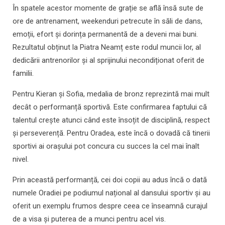
În spatele acestor momente de grație se află însă sute de
ore de antrenament, weekenduri petrecute în săli de dans,
emoții, efort și dorința permanentă de a deveni mai buni.
Rezultatul obținut la Piatra Neamț este rodul muncii lor, al
dedicării antrenorilor și al sprijinului necondiționat oferit de
familii.
Pentru Kieran și Sofia, medalia de bronz reprezintă mai mult
decât o performanță sportivă. Este confirmarea faptului că
talentul crește atunci când este însoțit de disciplină, respect
și perseverență. Pentru Oradea, este încă o dovadă că tinerii
sportivi ai orașului pot concura cu succes la cel mai înalt
nivel.
Prin această performanță, cei doi copii au adus încă o dată
numele Oradiei pe podiumul național al dansului sportiv și au
oferit un exemplu frumos despre ceea ce înseamnă curajul
de a visa și puterea de a munci pentru acel vis.