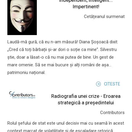
Independent, inteligent...
Impertinent!
Cetățeanul surmenat
Laudă-mă gură, că eu n-am măsură! Diana Șoșoacă dixit:
„Cred că toți bărbații și-ar dori o soție ca mine”. Silvestru
știe, doar a lăsat-o că nu mai putea de bine. Un gest de
mare omenie. Să se mai bucure și alți români de așa...
patrimoniu național.
CITESTE
Radiografia unei crize - Eroarea
strategică a președintelui
Contributors
Rolul şefului de stat este unul decisiv mai cu seamă în acest
context marcat de volatilitate şi de escaladare retorică.