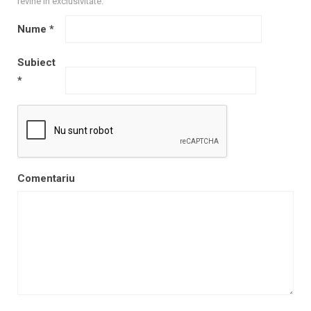
revine în exclusivitate.
Nume
*
Subiect
*
Comentariu