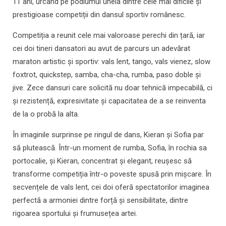
11 ani, urcând pe podiumul uneia dintre cele mai dificile și
prestigioase competiții din dansul sportiv românesc.
Competiția a reunit cele mai valoroase perechi din țară, iar
cei doi tineri dansatori au avut de parcurs un adevărat
maraton artistic și sportiv: vals lent, tango, vals vienez, slow
foxtrot, quickstep, samba, cha-cha, rumba, paso doble și
jive. Zece dansuri care solicită nu doar tehnică impecabilă, ci
și rezistență, expresivitate și capacitatea de a se reinventa
de la o probă la alta.
În imaginile surprinse pe ringul de dans, Kieran și Sofia par
să plutească. Într-un moment de rumba, Sofia, în rochia sa
portocalie, și Kieran, concentrat și elegant, reușesc să
transforme competiția într-o poveste spusă prin mișcare. În
secvențele de vals lent, cei doi oferă spectatorilor imaginea
perfectă a armoniei dintre forță și sensibilitate, dintre
rigoarea sportului și frumusețea artei.