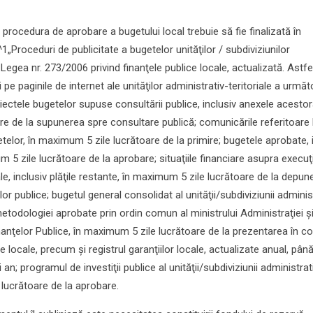
procedura de aprobare a bugetului local trebuie să fie finalizată în
1„Proceduri de publicitate a bugetelor unităţilor / subdiviziunilor
n Legea nr. 273/2006 privind finanţele publice locale, actualizată. Astfel
ii pe paginile de internet ale unităţilor administrativ-teritoriale a urmă
ectele bugetelor supuse consultării publice, inclusiv anexele acestora
 de la supunerea spre consultare publică; comunicările referitoare 
etelor, în maximum 5 zile lucrătoare de la primire; bugetele aprobate, 
5 zile lucrătoare de la aprobare; situaţiile financiare asupra execuţ
le, inclusiv plăţile restante, în maximum 5 zile lucrătoare de la depun
elor publice; bugetul general consolidat al unităţii/subdiviziunii adminis
t metodologiei aprobate prin ordin comun al ministrului Administraţiei ş
Finanţelor Publice, în maximum 5 zile lucrătoare de la prezentarea în con
ice locale, precum şi registrul garanţiilor locale, actualizate anual, până
 an; programul de investiţii publice al unităţii/subdiviziunii administrat
 lucrătoare de la aprobare.