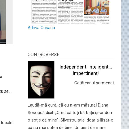
Arhiva Crișana
CONTROVERSE
Independent, inteligent...
Impertinent!
ia
Cetățeanul surmenat
2024.
Laudă-mă gură, că eu n-am măsură! Diana
Șoșoacă dixit: „Cred că toți bărbații și-ar dori
o soție ca mine”. Silvestru știe, doar a lăsat-o
 locale
că nu mai putea de bine. Un gest de mare