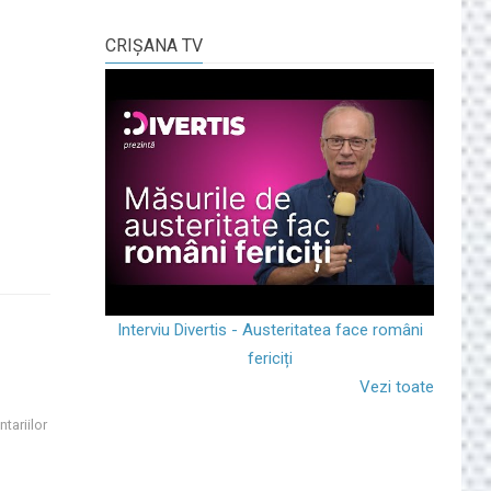
CRIŞANA TV
Interviu Divertis - Austeritatea face români
fericiți
Vezi toate
tariilor