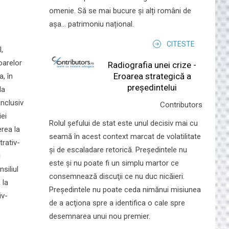
omenie. Să se mai bucure și alți români de
așa... patrimoniu național.
CITESTE
,
toarelor
Radiografia unei crize -
Eroarea strategică a
, în
președintelui
la
inclusiv
Contributors
iei
Rolul şefului de stat este unul decisiv mai cu
erea la
seamă în acest context marcat de volatilitate
trativ-
şi de escaladare retorică. Preşedintele nu
i
este şi nu poate fi un simplu martor ce
siliul
consemnează discuţii ce nu duc nicăieri.
 la
Preşedintele nu poate ceda nimănui misiunea
iv-
de a acţiona spre a identifica o cale spre
desemnarea unui nou premier.