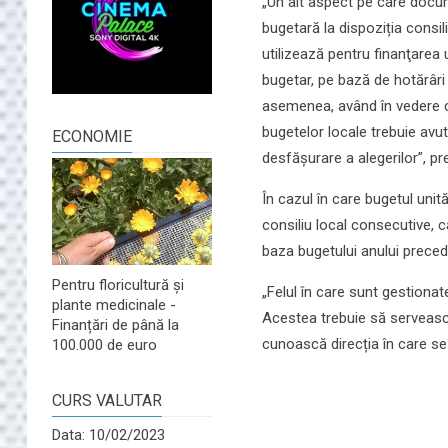
„Un alt aspect pe care docume
bugetară la dispoziția consili
utilizează pentru finanţarea 
bugetar, pe bază de hotărâri a
asemenea, având în vedere c
bugetelor locale trebuie avut
ECONOMIE
desfășurare a alegerilor”, pr
În cazul în care bugetul unit
consiliu local consecutive, c
baza bugetului anului preced
Pentru floricultură și
„Felul în care sunt gestionat
plante medicinale -
Acestea trebuie să servească
Finanțări de până la
cunoască direcția în care s
100.000 de euro
CURS VALUTAR
Data: 10/02/2023