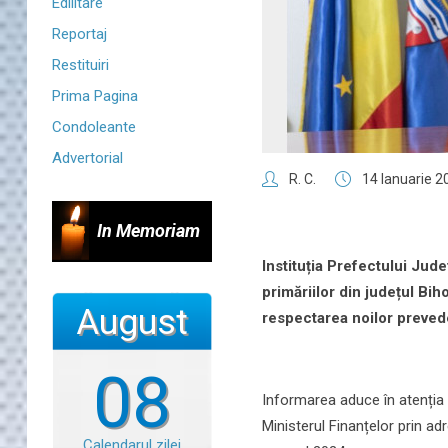
Edilitare
Reportaj
Restituiri
Prima Pagina
Condoleante
Advertorial
R. C.
14 Ianuarie 2
In Memoriam
Instituția Prefectului Județ
primăriilor din județul Bih
August
respectarea noilor prevede
08
Informarea aduce în atenția 
Ministerul Finanțelor prin ad
Calendarul zilei