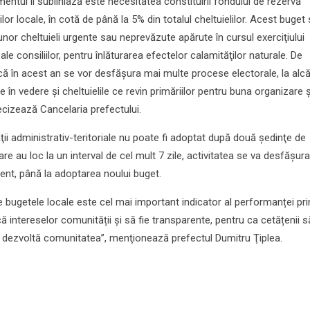
ntul îl subliniază este necesitatea constituirii fondului de rezervă
ilor locale, în cotă de până la 5% din totalul cheltuielilor. Acest buget
unor cheltuieli urgente sau neprevăzute apărute în cursul exerciţiului
le consiliilor, pentru înlăturarea efectelor calamităţilor naturale. De
ă în acest an se vor desfășura mai multe procese electorale, la alcă
e în vedere și cheltuielile ce revin primăriilor pentru buna organizare ș
ecizează Cancelaria prefectului.
ăţii administrativ-teritoriale nu poate fi adoptat după două şedinţe de
are au loc la un interval de cel mult 7 zile, activitatea se va desfăşur
ent, până la adoptarea noului buget.
e bugetele locale este cel mai important indicator al performanței pri
 intereselor comunității și să fie transparente, pentru ca cetățenii s
e dezvoltă comunitatea”, menţionează prefectul Dumitru Ţiplea.