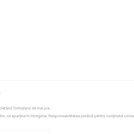
.
letând formularul de mai jos.
dvs. ne aparţine în întregime. Responsabilitatea juridică pentru conţinutul comen