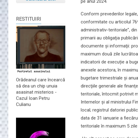
pe anul 2024.
Conform prevederilor legale, 
RESTITUIRI
conformitate cu articolul 76^
administrativ-teritoriale”, di
primarii au obligaţia publicăr
documente şi informaţii: proi
maximum două zile lucrătoare
indicatorii de execuție a bug
anexele acestora, în maximum 
bugetare trimestriale şi anua
Orădeanul care încearcă
direcţiile generale ale finanţ
să dea un chip unuia
asasinat misterios -
teritoriale, întocmit potrivi
Cazul Ioan Petru
Internelor şi al ministrului 
Culianu
local; registrul datoriei publ
data de 31 ianuarie a fiecărui
teritoriale în maximum 5 zile