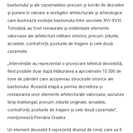
bastionului și ale cazematelor, precum și lucrări de dezvelire
și punere în valoare a vestigiilor arhitecturale și arheologice
care ilustrează evoluția bastionului între secolele XVI-XVIII.
Totodată, au fost restaurate și evidențiate elemente
valoroase ale arhitecturii militare istorice, precum zidurile,
arcadele, contraforții, posturile de tragere și cele două
cazemate.
„Intervențiile au reprezentat o provocare tehnică deosebită,
fiind posibile doar după înlăturarea a aproximativ 10.500 de
tone de pământ care acopereau structurile istorice ale
bastionului. Această etapă a permis dezvelirea și
restaurarea unor elemente arhitecturale valoroase, ascunse
timp îndelungat, precum zidurile originale, arcadele,
contraforții, posturile de tragere și cele două cazemate”,
menţionează Primăria Oradea.
Un element deosebit îl reprezintă drumul de rond, care va fi