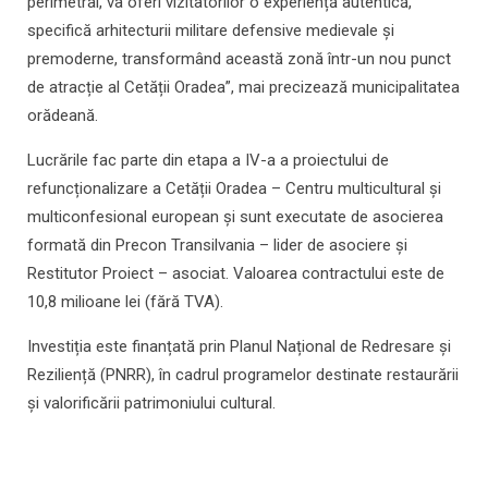
perimetral, va oferi vizitatorilor o experiență autentică,
specifică arhitecturii militare defensive medievale și
premoderne, transformând această zonă într-un nou punct
de atracție al Cetății Oradea”, mai precizează municipalitatea
orădeană.
Lucrările fac parte din etapa a IV-a a proiectului de
refuncționalizare a Cetății Oradea – Centru multicultural și
multiconfesional european și sunt executate de asocierea
formată din Precon Transilvania – lider de asociere și
Restitutor Proiect – asociat. Valoarea contractului este de
10,8 milioane lei (fără TVA).
Investiția este finanțată prin Planul Național de Redresare și
Reziliență (PNRR), în cadrul programelor destinate restaurării
și valorificării patrimoniului cultural.