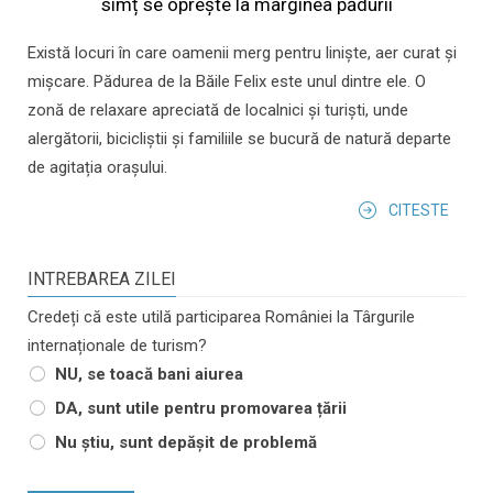
simț se oprește la marginea pădurii
Există locuri în care oamenii merg pentru liniște, aer curat și
mișcare. Pădurea de la Băile Felix este unul dintre ele. O
zonă de relaxare apreciată de localnici și turiști, unde
alergătorii, bicicliștii și familiile se bucură de natură departe
de agitația orașului.
CITESTE
INTREBAREA ZILEI
Credeți că este utilă participarea României la Târgurile
internaționale de turism?
NU, se toacă bani aiurea
DA, sunt utile pentru promovarea țării
Nu știu, sunt depășit de problemă