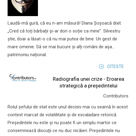
Laudă-mă gură, că eu n-am măsură! Diana Șoșoacă dixit:
„Cred că toți bărbații și-ar dori o soție ca mine”. Silvestru
știe, doar a lăsat-o că nu mai putea de bine. Un gest de
mare omenie. Să se mai bucure și alți români de așa...
patrimoniu național.
CITESTE
Radiografia unei crize - Eroarea
strategică a președintelui
Contributors
Rolul şefului de stat este unul decisiv mai cu seamă în acest
context marcat de volatilitate şi de escaladare retorică.
Preşedintele nu este şi nu poate fi un simplu martor ce
consemnează discuţii ce nu duc nicăieri. Preşedintele nu