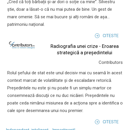
„Cred că toți bărbații și-ar dori o soție ca mine”. Silvestru
știe, doar a lăsat-o că nu mai putea de bine. Un gest de
mare omenie. Să se mai bucure și alți români de așa...
patrimoniu național.
CITESTE
Radiografia unei crize - Eroarea
strategică a președintelui
Contributors
Rolul şefului de stat este unul decisiv mai cu seamă în acest
context marcat de volatilitate şi de escaladare retorică.
Preşedintele nu este şi nu poate fi un simplu martor ce
consemnează discuţii ce nu duc nicăieri. Preşedintele nu
poate ceda nimănui misiunea de a acţiona spre a identifica o
cale spre desemnarea unui nou premier.
CITESTE
Independent, inteligent... Impertinent!