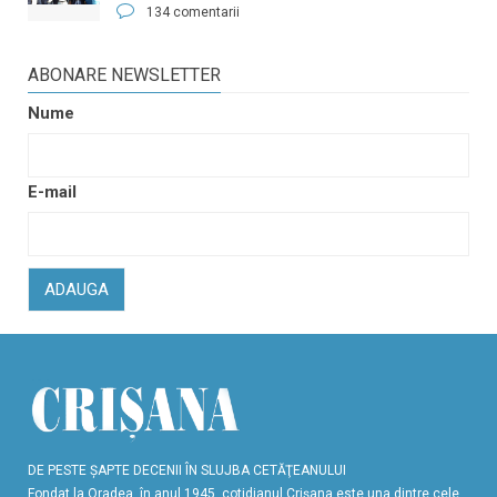
134 comentarii
ABONARE NEWSLETTER
Nume
E-mail
ADAUGA
DE PESTE ŞAPTE DECENII ÎN SLUJBA CETĂŢEANULUI
Fondat la Oradea, în anul 1945, cotidianul Crişana este una dintre cele