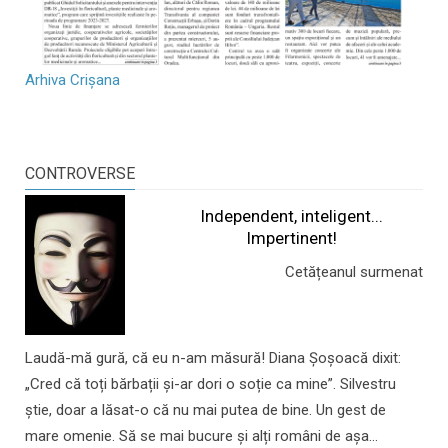
Arhiva Crișana
CONTROVERSE
Independent, inteligent...
Impertinent!
Cetățeanul surmenat
Laudă-mă gură, că eu n-am măsură! Diana Șoșoacă dixit:
„Cred că toți bărbații și-ar dori o soție ca mine”. Silvestru
știe, doar a lăsat-o că nu mai putea de bine. Un gest de
mare omenie. Să se mai bucure și alți români de așa...