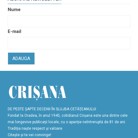
Nume
E-mail
ADAUGA
DE PESTE ŞAPTE DECENII ÎN SLUJBA CETĂŢEANULUI
Fondat la Oradea, în anul 1945, cotidianul Crişana este una dintre cele
mai longevive publicaţii locale, cu o apariţie neîntreruptă de 81 de ani.
Tradiţia naşte respect şi valoare.
Citeşte şi te vei convinge!