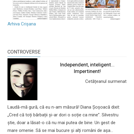
Arhiva Crișana
CONTROVERSE
Independent, inteligent...
Impertinent!
Cetățeanul surmenat
Laudă-mă gură, că eu n-am măsură! Diana Șoșoacă dixit:
„Cred că toți bărbații și-ar dori o soție ca mine”. Silvestru
știe, doar a lăsat-o că nu mai putea de bine. Un gest de
mare omenie. Să se mai bucure și alți români de așa...