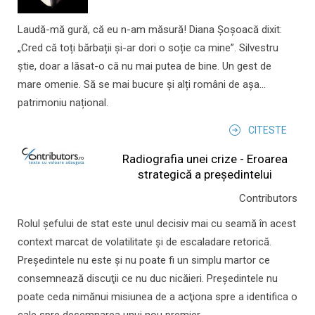
Laudă-mă gură, că eu n-am măsură! Diana Șoșoacă dixit:
„Cred că toți bărbații și-ar dori o soție ca mine”. Silvestru
știe, doar a lăsat-o că nu mai putea de bine. Un gest de
mare omenie. Să se mai bucure și alți români de așa...
patrimoniu național.
CITESTE
Radiografia unei crize - Eroarea
strategică a președintelui
Contributors
Rolul şefului de stat este unul decisiv mai cu seamă în acest
context marcat de volatilitate şi de escaladare retorică.
Preşedintele nu este şi nu poate fi un simplu martor ce
consemnează discuţii ce nu duc nicăieri. Preşedintele nu
poate ceda nimănui misiunea de a acţiona spre a identifica o
cale spre desemnarea unui nou premier.