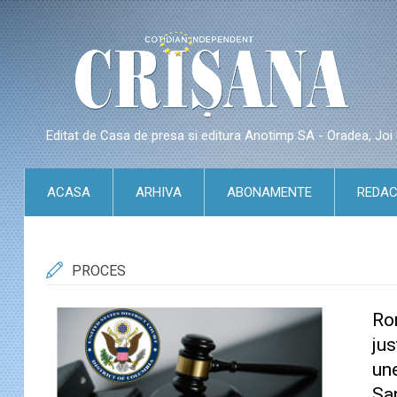
Editat de Casa de presa si editura Anotimp SA - Oradea, Jo
ACASA
ARHIVA
ABONAMENTE
REDAC
PROCES
Ro
jus
une
San