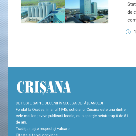
Stat
de c
comp
1
DE PESTE ŞAPTE DECENII ÎN SLUJBA CETĂŢEANULUI
Fondat la Oradea, în anul 1945, cotidianul Crişana este una dintre
cele mai longevive publicaţii locale, cu o apariţie neîntreruptă de 81
de ani.
Tradiţia naşte respect şi valoare.
Citeşte şi te vei convinge!