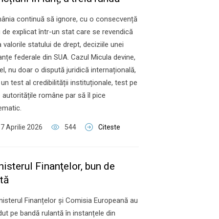
ânia continuă să ignore, cu o consecvență
 de explicat într-un stat care se revendică
a valorile statului de drept, deciziile unei
anțe federale din SUA. Cazul Micula devine,
el, nu doar o dispută juridică internațională,
i un test al credibilității instituționale, test pe
 autoritățile române par să îl pice
ematic.
7 Aprilie 2026
544
Citeste
isterul Finanţelor, bun de
tă
nisterul Finanțelor și Comisia Europeană au
dut pe bandă rulantă în instanțele din