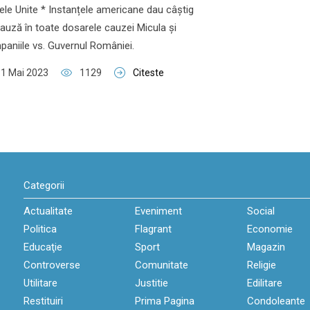
ele Unite * Instanțele americane dau câștig
auză în toate dosarele cauzei Micula și
aniile vs. Guvernul României.
1 Mai 2023
1129
Citeste
Categorii
Actualitate
Eveniment
Social
Politica
Flagrant
Economie
Educaţie
Sport
Magazin
Controverse
Comunitate
Religie
Utilitare
Justitie
Edilitare
Restituiri
Prima Pagina
Condoleante