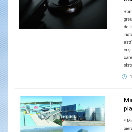
Rom
greu
de l
inst
astf
ci ș
care
sist
1
Min
pla
* Mi
pier