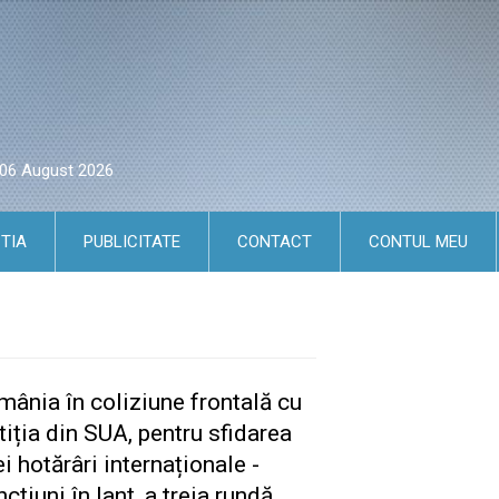
i 06 August 2026
TIA
PUBLICITATE
CONTACT
CONTUL MEU
mânia în coliziune frontală cu
tiția din SUA, pentru sfidarea
i hotărâri internaționale -
cțiuni în lanț, a treia rundă