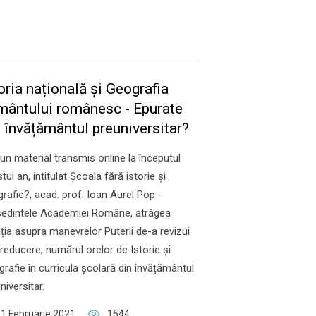
toria națională și Geografia
mântului românesc - Epurate
 învățământul preuniversitar?
-un material transmis online la începutul
tui an, intitulat Școala fără istorie și
rafie?, acad. prof. Ioan Aurel Pop -
ședintele Academiei Române, atrăgea
ția asupra manevrelor Puterii de-a revizui
 reducere, numărul orelor de Istorie și
rafie în curricula școlară din învățământul
niversitar.
1 Februarie 2021
1544