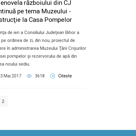
lenovela războiului din CJ
ntinuă pe tema Muzeului -
strucţie la Casa Pompelor
nţa de ieri a Consiliului Judeţean Bihor a
 pe ordinea de zi, din nou, proiectul de
ere în administrarea Muzeului Ţării Crişurilor
sei pompelor şi rezervorului de apă din
ea noului sediu.
3 Mai 2017
3618
Citeste
2