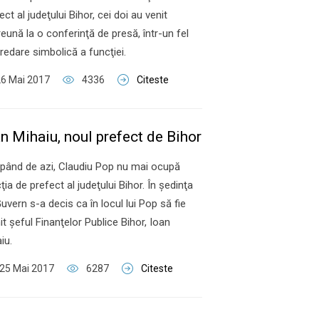
ect al judeţului Bihor, cei doi au venit
eună la o conferinţă de presă, într-un fel
redare simbolică a funcţiei.
6 Mai 2017
4336
Citeste
n Mihaiu, noul prefect de Bihor
epând de azi, Claudiu Pop nu mai ocupă
ţia de prefect al judeţului Bihor. În şedinţa
uvern s-a decis ca în locul lui Pop să fie
t şeful Finanţelor Publice Bihor, Ioan
iu.
25 Mai 2017
6287
Citeste