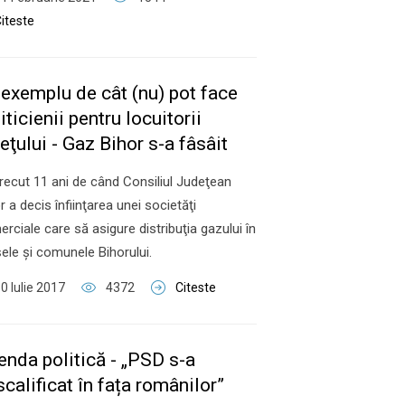
iteste
 exemplu de cât (nu) pot face
iticienii pentru locuitorii
eţului - Gaz Bihor s-a fâsâit
recut 11 ani de când Consiliul Judeţean
r a decis înfiinţarea unei societăţi
rciale care să asigure distribuţia gazului în
ele şi comunele Bihorului.
0 Iulie 2017
4372
Citeste
enda politică - „PSD s-a
calificat în fața românilor”