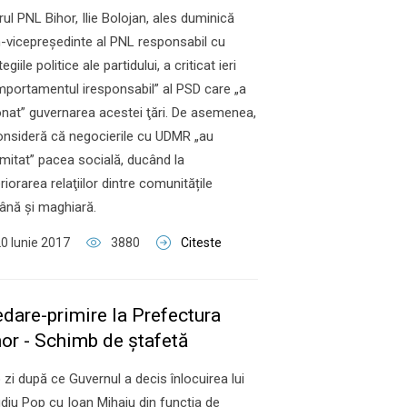
erul PNL Bihor, Ilie Bolojan, ales duminică
-vicepreşedinte al PNL responsabil cu
egiile politice ale partidului, a criticat ieri
portamentul iresponsabil” al PSD care „a
nat” guvernarea acestei ţări. De asemenea,
onsideră că negocierile cu UDMR „au
mitat” pacea socială, ducând la
riorarea relaţiilor dintre comunitățile
ână și maghiară.
0 Iunie 2017
3880
Citeste
edare-primire la Prefectura
hor - Schimb de ştafetă
o zi după ce Guvernul a decis înlocuirea lui
diu Pop cu Ioan Mihaiu din funcţia de