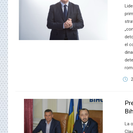
​Lid
prim
strat
„com
deto
el c
dina
dete
rom
2
Pr
Bi
​La 
Clau