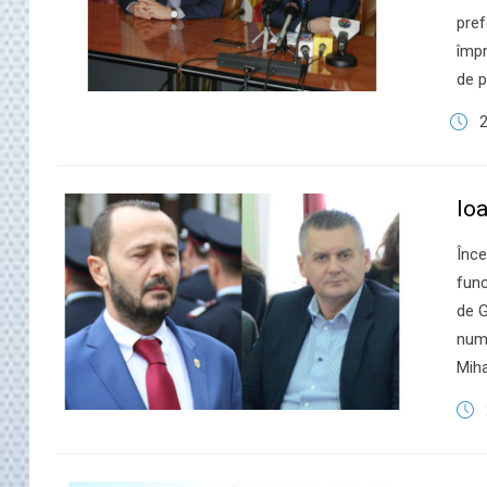
pref
împr
de p
2
Ioa
​Înc
func
de G
numi
Miha