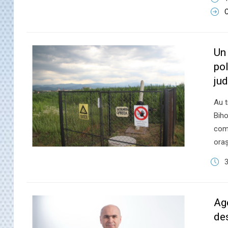
C
Un
pol
jud
Au t
Biho
come
oraş
3
​Ag
des