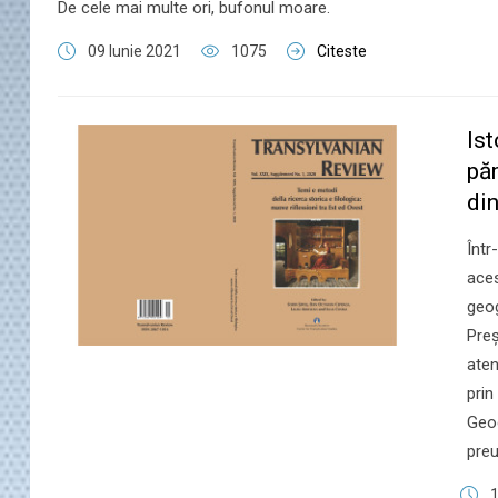
De cele mai multe ori, bufonul moare.
09 Iunie 2021
1075
Citeste
​Is
pă
din
Într
aces
geog
Pre
aten
prin
Geog
preu
1