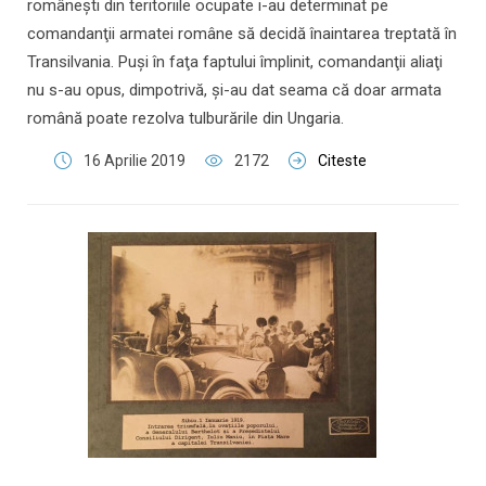
româneşti din teritoriile ocupate i-au determinat pe
comandanţii armatei române să decidă înaintarea treptată în
Transilvania. Puşi în faţa faptului împlinit, comandanţii aliaţi
nu s-au opus, dimpotrivă, şi-au dat seama că doar armata
română poate rezolva tulburările din Ungaria.
16 Aprilie 2019
2172
Citeste