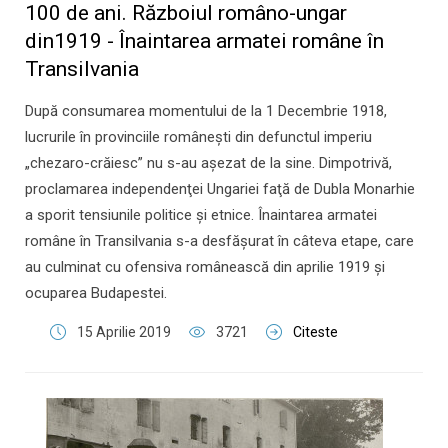
100 de ani. Războiul româno-ungar
din1919 - Înaintarea armatei române în
Transilvania
După consumarea momentului de la 1 Decembrie 1918,
lucrurile în provinciile româneşti din defunctul imperiu
„chezaro-crăiesc” nu s-au aşezat de la sine. Dimpotrivă,
proclamarea independenţei Ungariei faţă de Dubla Monarhie
a sporit tensiunile politice şi etnice. Înaintarea armatei
române în Transilvania s-a desfăşurat în câteva etape, care
au culminat cu ofensiva românească din aprilie 1919 şi
ocuparea Budapestei.
15 Aprilie 2019
3721
Citeste