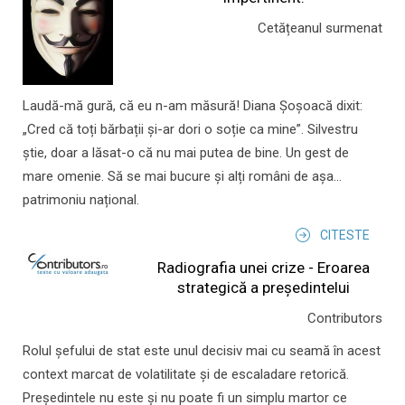
Cetățeanul surmenat
Laudă-mă gură, că eu n-am măsură! Diana Șoșoacă dixit:
„Cred că toți bărbații și-ar dori o soție ca mine”. Silvestru
știe, doar a lăsat-o că nu mai putea de bine. Un gest de
mare omenie. Să se mai bucure și alți români de așa...
patrimoniu național.
CITESTE
Radiografia unei crize - Eroarea
strategică a președintelui
Contributors
Rolul şefului de stat este unul decisiv mai cu seamă în acest
context marcat de volatilitate şi de escaladare retorică.
Preşedintele nu este şi nu poate fi un simplu martor ce