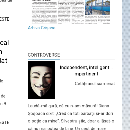
rbea de
TESTE
Arhiva Crișana
cal
n
CONTROVERSE
dat
Independent, inteligent...
Impertinent!
de
Cetățeanul surmenat
 de
in 9
Laudă-mă gură, că eu n-am măsură! Diana
Șoșoacă dixit: „Cred că toți bărbații și-ar dori
o soție ca mine”. Silvestru știe, doar a lăsat-o
TESTE
că nu mai putea de bine. Un gest de mare