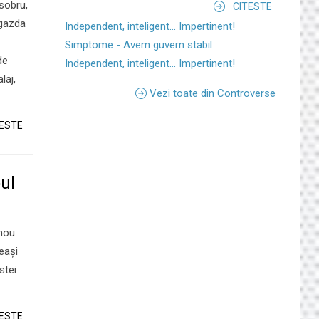
 sobru,
CITESTE
 gazda
Independent, inteligent... Impertinent!
Simptome - Avem guvern stabil
de
Independent, inteligent... Impertinent!
laj,
Vezi toate din Controverse
TESTE
oul
 nou
eași
stei
TESTE