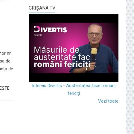
CRIŞANA TV
or nr.
asa de
ința de
Interviu Divertis - Austeritatea face români
TESTE
fericiți
Vezi toate