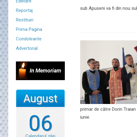
Edilitare
sub Apuseni va fi din nou sub
Reportaj
Restituiri
Prima Pagina
Condoleante
Advertorial
In Memoriam
August
primar de către Dorin Traian 
06
iunie.
Calendarul zilei