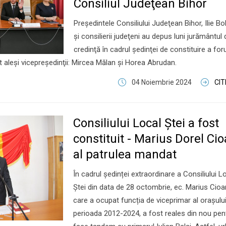
Consiliul Judeţean Bihor
Preşedintele Consiliului Judeţean Bihor, Ilie Bo
şi consilierii judeţeni au depus luni jurământul 
credinţă în cadrul şedinţei de constituire a foru
st aleşi vicepreşedinţii: Mircea Mălan şi Horea Abrudan.
04 Noiembrie 2024
CI
Consiliului Local Ștei a fost
constituit - Marius Dorel Cio
al patrulea mandat
În cadrul ședinței extraordinare a Consiliului L
Ștei din data de 28 octombrie, ec. Marius Cioar
care a ocupat funcția de viceprimar al orașului
perioada 2012-2024, a fost reales din nou pen