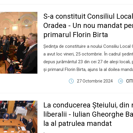
S-a constituit Consiliul Loca
Oradea - Un nou mandat pe
primarul Florin Birta
Şedinţa de constituire a noului Consiliu Local
a avut loc vineri, 25 octombrie. În cadrul şedin
depus jurământul 23 din cei 27 de aleşi locali
şi primarul Florin Birta, ajuns la al doilea manda
27 Octombrie 2024
CI
La conducerea Șteiului, din 
liberalii - Iulian Gheorghe Ba
la al patrulea mandat