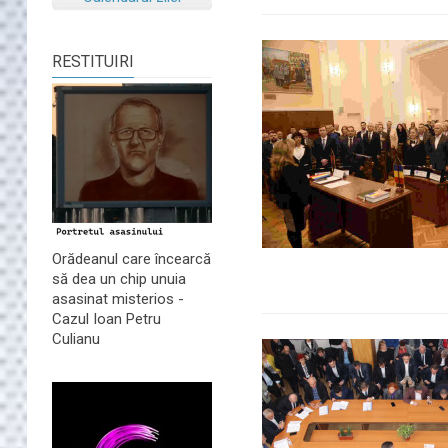
RESTITUIRI
Orădeanul care încearcă
să dea un chip unuia
asasinat misterios -
Cazul Ioan Petru
Culianu