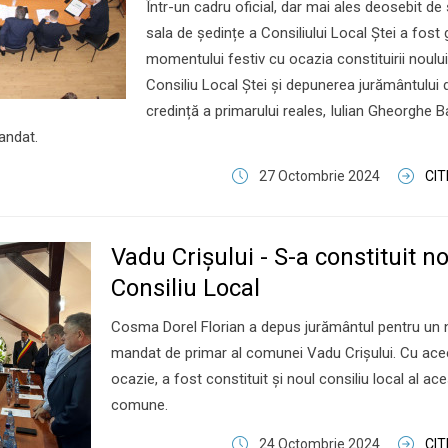
Într-un cadru oficial, dar mai ales deosebit de
sala de ședințe a Consiliului Local Ștei a fost
momentului festiv cu ocazia constituirii noului
Consiliu Local Ștei și depunerea jurământului 
credință a primarului reales, Iulian Gheorghe Ba
andat.
27 Octombrie 2024
CI
Vadu Crişului - S-a constituit n
Consiliu Local
Cosma Dorel Florian a depus jurământul pentru un
mandat de primar al comunei Vadu Crişului. Cu ace
ocazie, a fost constituit și noul consiliu local al ace
comune.
24 Octombrie 2024
CI