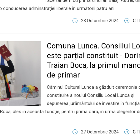
face tandem cu primarul Iulian Balaj. Astfel, u
 conducerea adminstrației liberale în următorii patru ani.
28 Octombrie 2024
CI
Comuna Lunca. Consiliul Lo
este parțial constituit - Dori
Traian Boca, la primul man
de primar
Căminul Cultural Lunca a găzduit ceremonia 
constituire a noului Consiliu Local Lunca și
depunerea jurământului de învestire în funcția
Boca, ales în această funcție, pentru prima oară, în urma alegerilor d
27 Octombrie 2024
CI