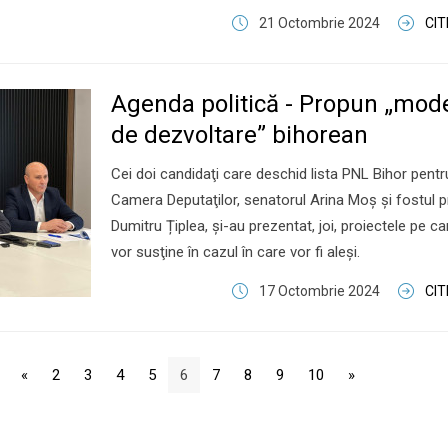
21 Octombrie 2024
CI
Agenda politică - Propun „mode
de dezvoltare” bihorean
Cei doi candidaţi care deschid lista PNL Bihor pentr
Camera Deputaţilor, senatorul Arina Moș și fostul p
Dumitru Țiplea, şi-au prezentat, joi, proiectele pe ca
vor susţine în cazul în care vor fi aleşi.
17 Octombrie 2024
CI
«
2
3
4
5
6
7
8
9
10
»