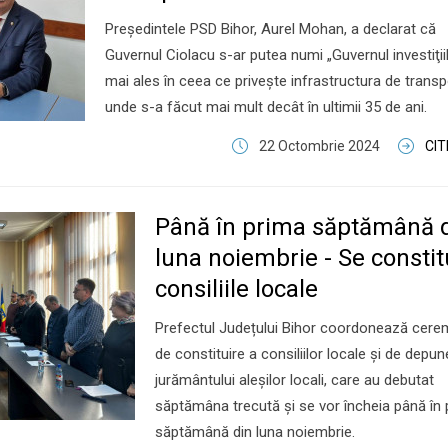
Preşedintele PSD Bihor, Aurel Mohan, a declarat că
Guvernul Ciolacu s-ar putea numi „Guvernul investiţiil
mai ales în ceea ce priveşte infrastructura de transp
unde s-a făcut mai mult decât în ultimii 35 de ani.
22 Octombrie 2024
CI
Până în prima săptămână 
luna noiembrie - Se constit
consiliile locale
Prefectul Județului Bihor coordonează cerem
de constituire a consiliilor locale și de depun
jurământului aleșilor locali, care au debutat
săptămâna trecută şi se vor încheia până în
săptămână din luna noiembrie.