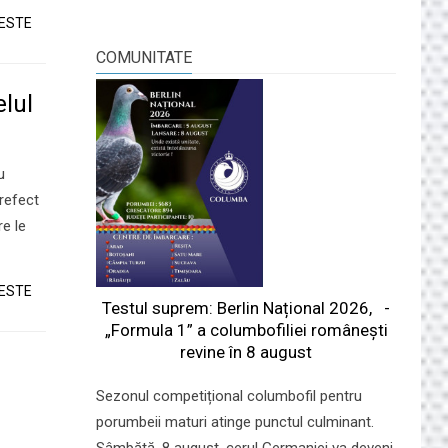
TESTE
COMUNITATE
lul
u
refect
re le
TESTE
Testul suprem: Berlin Național 2026, -
„Formula 1” a columbofiliei româneşti
revine în 8 august
Sezonul competițional columbofil pentru
porumbeii maturi atinge punctul culminant.