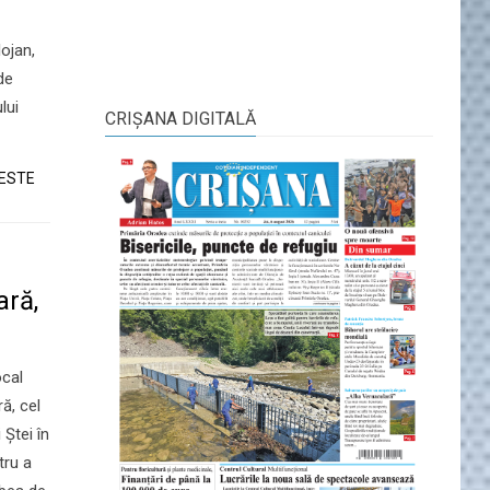
lojan,
de
lui
CRIŞANA DIGITALĂ
TESTE
ară,
ocal
ă, cel
 Ștei în
tru a