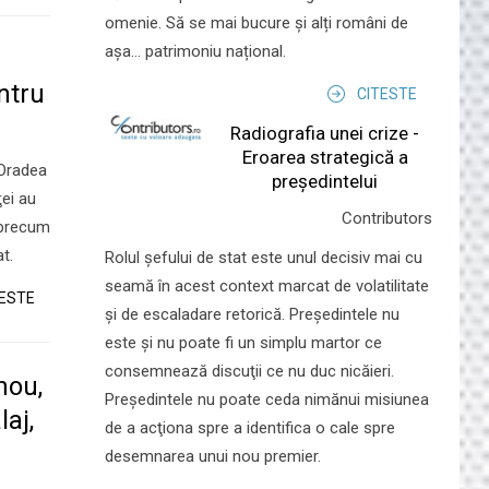
omenie. Să se mai bucure și alți români de
așa... patrimoniu național.
l
ntru
CITESTE
Radiografia unei crize -
Eroarea strategică a
 Oradea
președintelui
ţei au
Contributors
, precum
t.
Rolul şefului de stat este unul decisiv mai cu
seamă în acest context marcat de volatilitate
TESTE
şi de escaladare retorică. Preşedintele nu
este şi nu poate fi un simplu martor ce
consemnează discuţii ce nu duc nicăieri.
nou,
Preşedintele nu poate ceda nimănui misiunea
laj,
de a acţiona spre a identifica o cale spre
desemnarea unui nou premier.