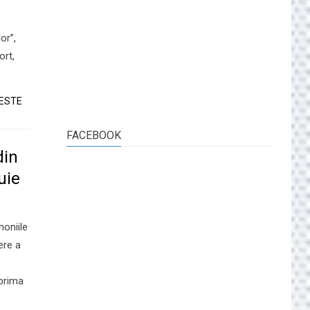
or”,
ort,
TESTE
FACEBOOK
din
uie
oniile
ere a
 prima